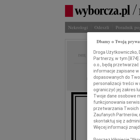
Nekrologi
Odeszli
Poradnik p
Dbamy o Twoją prywa
Bogusł
Droga Użytkowniczko, Dr
IMIĘ I NAZWISKO:
Partnerzy, w tym [
874
]
o.o., będą przetwarzać 
Olsztyn
REGION:
informacje zapisane w
dopasowanych do Twoich
17.10.2024
DATA EMISJI:
personalizacji treści 
ograniczyć jej zakres
Twoje dane osobowe mo
funkcjonowania serwisó
przetwarzania Twoich da
W dni
Zaufanych Partnerów, 
skontaktuj się z admin
Bogu
Więcej informacji znaj
Poprzez kliknięcie "Ak