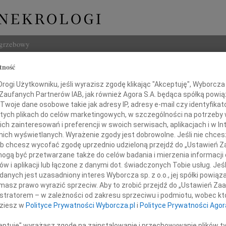
ogrzebowy
tność
Szukaj
aw Szwedowicz
ogi Użytkowniku, jeśli wyrazisz zgodę klikając "Akceptuję", Wyborcza sp
Imię i na
 Zaufanych Partnerów IAB, jak również Agora S.A. będąca spółką powi
Twoje dane osobowe takie jak adresy IP, adresy e-mail czy identyfikato
 tych plikach do celów marketingowych, w szczególności na potrzeby 
 zainteresowań i preferencji w swoich serwisach, aplikacjach i w Int
w nich wyświetlanych. Wyrażenie zgody jest dobrowolne. Jeśli nie chce
INNE NE
 lub chcesz wycofać zgodę uprzednio udzieloną przejdź do „Ustawień
06.0
gą być przetwarzane także do celów badania i mierzenia informacji
Sylwi
w i aplikacji lub łączone z danymi dot. świadczonych Tobie usług. Jeś
Barba
nych jest uzasadniony interes Wyborcza sp. z o.o., jej spółki powiąza
u 1 października 2024 odszedł
Trudn
masz prawo wyrazić sprzeciw. Aby to zrobić przejdź do „Ustawień Z
Zdzis
istratorem – w zależności od zakresu sprzeciwu i podmiotu, wobec któ
Z głę
sław Szwedowicz
dziesz w
Polityce Prywatności Wyborcza.pl
i
Polityce Prywatności Agor
Janus
Z głę
ceptuję" wyrażasz zgodę na zainstalowanie i przechowywanie plików t