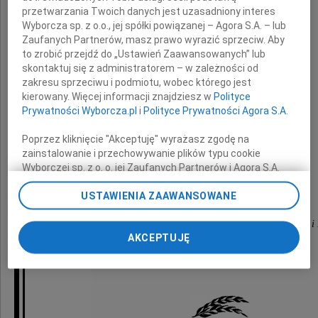
przetwarzania Twoich danych jest uzasadniony interes
Wyborcza sp. z o.o., jej spółki powiązanej – Agora S.A. – lub
wyrazy głębokiego współczucia
Zaufanych Partnerów, masz prawo wyrazić sprzeciw. Aby
to zrobić przejdź do „Ustawień Zaawansowanych” lub
z powodu śmierci
skontaktuj się z administratorem – w zależności od
zakresu sprzeciwu i podmiotu, wobec którego jest
kierowany. Więcej informacji znajdziesz w
Polityce
Prywatności Wyborcza.pl
i
Polityce Prywatności Agora S.A.
Taty
Poprzez kliknięcie "Akceptuję" wyrażasz zgodę na
zainstalowanie i przechowywanie plików typu cookie
Wyborczej sp. z o. o. jej Zaufanych Partnerów i Agora S.A.
składają
na Twoim urządzeniu końcowym. Możesz też w każdej
chwili zmienić swoje preferencje dot. plików cookie,
USTAWIENIA ZAAWANSOWANE
ponownie wywołując narzędzie do zarządzania Twoimi
preferencjami dot. przetwarzania danych poprzez
lekarze z Oddziału Ginekologii, Ginekologii Onkologicznej i
AKCEPTUJĘ
odnośnik „Ustawienia prywatności” w stopce serwisu i
przechodząc do sekcji „Ustawienia zaawansowane”.
Miejskiego Szpitala Zespolonego w Olsztynie
Zmiana ustawień plików cookie możliwa jest także za
pomocą ustawień przeglądarki.
My, nasi Zaufani Partnerzy i Agora S.A. możemy