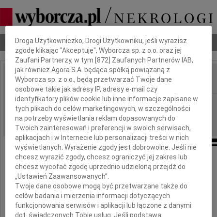
Dbamy o Twoją prywatność
Droga Użytkowniczko, Drogi Użytkowniku, jeśli wyrazisz
Nekrologi
Odeszli
Poradnik pogrzebowy
zgodę klikając "Akceptuję", Wyborcza sp. z o.o. oraz jej
Zaufani Partnerzy, w tym [
872
] Zaufanych Partnerów IAB,
jak również Agora S.A. będąca spółką powiązaną z
Wyborcza sp. z o.o., będą przetwarzać Twoje dane
IMIĘ I NAZWISKO:
osobowe takie jak adresy IP, adresy e-mail czy
identyfikatory plików cookie lub inne informacje zapisane w
Olsztyn
REGION:
tych plikach do celów marketingowych, w szczególności
03.02.2025
DATA EMISJI:
na potrzeby wyświetlania reklam dopasowanych do
Twoich zainteresowań i preferencji w swoich serwisach,
aplikacjach i w Internecie lub personalizacji treści w nich
wyświetlanych. Wyrażenie zgody jest dobrowolne. Jeśli nie
chcesz wyrazić zgody, chcesz ograniczyć jej zakres lub
chcesz wycofać zgodę uprzednio udzieloną przejdź do
Panu doktorowi
„Ustawień Zaawansowanych”.
Twoje dane osobowe mogą być przetwarzane także do
celów badania i mierzenia informacji dotyczących
Bogdanowi Krasuckiemu
funkcjonowania serwisów i aplikacji lub łączone z danymi
dot. świadczonych Tobie usług. Jeśli podstawą