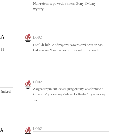
Nawrotowi z powodu śmierci Żony i Mamy
wyrazy...
KA
ŁÓDŹ
Prof. dr hab. Andrzejowi Nawrotowi oraz dr hab.
 11
Łukaszowi Nawrotowi prof. uczelni z powodu...
ŁÓDŹ
Z ogromnym smutkiem przyjęliśmy wiadomość o
 śmierci
śmierci Męża naszej Koleżanki Beaty Czyżewskiej
-...
KA
ŁÓDŹ