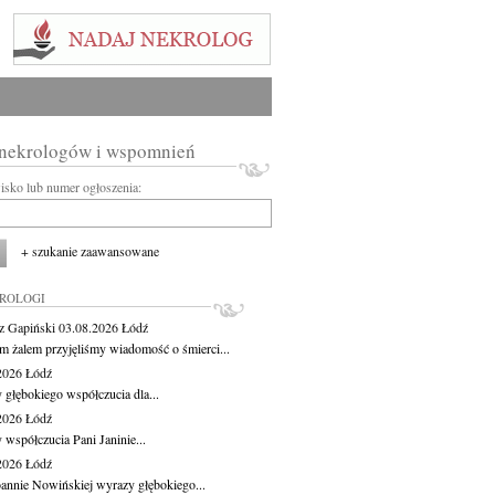
 nekrologów i wspomnień
wisko lub numer ogłoszenia:
+ szukanie zaawansowane
KROLOGI
z Gapiński
03.08.2026
Łódź
m żalem przyjęliśmy wiadomość o śmierci...
.2026
Łódź
 głębokiego współczucia dla...
.2026
Łódź
 współczucia Pani Janinie...
.2026
Łódź
oannie Nowińskiej wyrazy głębokiego...