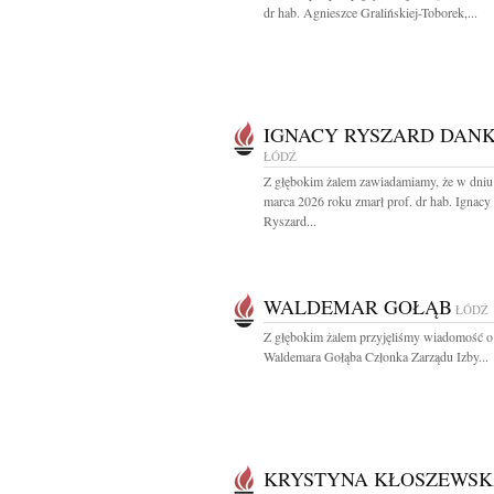
dr hab. Agnieszce Gralińskiej-Toborek,...
IGNACY RYSZARD DAN
ŁÓDŹ
Z głębokim żalem zawiadamiamy, że w dniu
marca 2026 roku zmarł prof. dr hab. Ignacy
Ryszard...
WALDEMAR GOŁĄB
ŁÓDŹ
Z głębokim żalem przyjęliśmy wiadomość o
Waldemara Gołąba Członka Zarządu Izby...
KRYSTYNA KŁOSZEWS