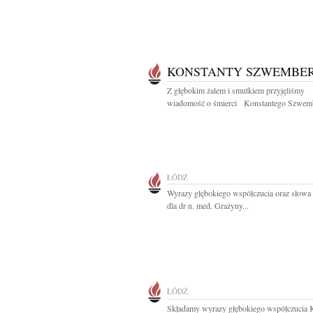
KONSTANTY SZWEMBE
Z głębokim żalem i smutkiem przyjęliśmy
wiadomość o śmierci Konstantego Szwemb
ŁÓDŹ
Wyrazy głębokiego współczucia oraz słowa
dla dr n. med. Grażyny...
ŁÓDŹ
Składamy wyrazy głębokiego współczucia 