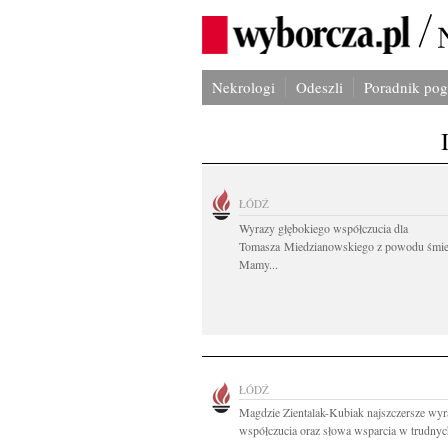
Nekrologi
Odeszli
Poradnik po
ŁÓDŹ
Wyrazy głębokiego współczucia dla
Tomasza Miedzianowskiego z powodu śmie
Mamy...
ŁÓDŹ
Magdzie Zientalak-Kubiak najszczersze wyr
współczucia oraz słowa wsparcia w trudnych