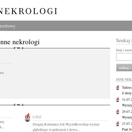
grzebowy
Inne nekrologi
Szukaj
Imię i naz
rci
INNE NE
Tadeus
Z duży
31.07
Wyrazy
29.07
ŁÓDŹ
Wyrazy
azy
27.07
Drogiej Koleżance Joli Wyczółkowskiej wyrazy
...
Pani J
głębokiego współczucia i słowa...