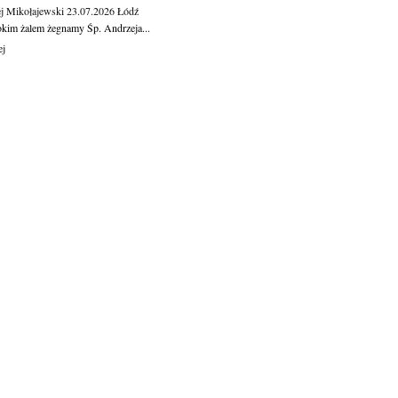
j Mikołajewski
23.07.2026
Łódź
okim żalem żegnamy Śp. Andrzeja...
ej