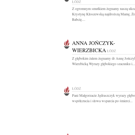
ŁÓDŹ
Z ogromnym smutkiem żegnamy naszą uko
Krystynę Kłoszewską najdroższą Mamę, Żo
Babcię....
ANNA JOŃCZYK-
WIERZBICKA
ŁÓDŹ
Z głębokim żalem żegnamy dr Annę Jończy
Wierzbicką Wyrazy głębokiego szacunku i...
ŁÓDŹ
Pani Małgorzacie Jędraszczyk wyrazy głęb
współczucia i słowa wsparcia po śmierci...