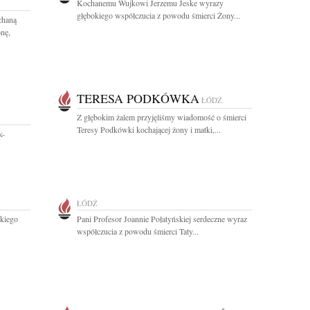
Kochanemu Wujkowi Jerzemu Jeske wyrazy
głębokiego współczucia z powodu śmierci Żony...
chaną
nę,
TERESA PODKÓWKA
ŁÓDŹ
Z głębokim żalem przyjęliśmy wiadomość o śmierci
Teresy Podkówki kochającej żony i matki,...
k-
ŁÓDŹ
okiego
Pani Profesor Joannie Połatyńskiej serdeczne wyraz
współczucia z powodu śmierci Taty...