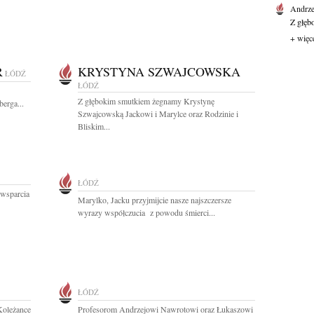
Andrze
Z głęb
+ więc
R
KRYSTYNA SZWAJCOWSKA
ŁÓDŹ
ŁÓDŹ
Z głębokim smutkiem żegnamy Krystynę
erga...
Szwajcowską Jackowi i Marylce oraz Rodzinie i
Bliskim...
ŁÓDŹ
 wsparcia
Marylko, Jacku przyjmijcie nasze najszczersze
wyrazy współczucia z powodu śmierci...
ŁÓDŹ
Koleżance
Profesorom Andrzejowi Nawrotowi oraz Łukaszowi