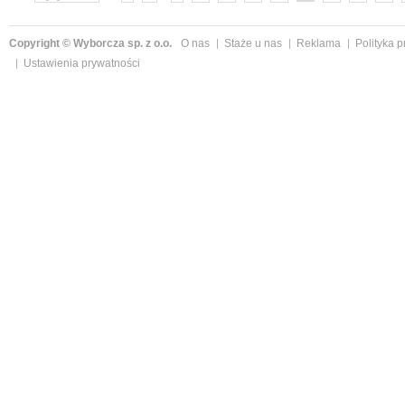
»
Copyright © Wyborcza sp. z o.o.
O nas
Staże u nas
Reklama
Polityka 
Ustawienia prywatności