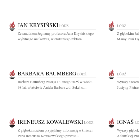
JAN KRYSIŃSKI
ŁÓDŹ
ŁÓDŹ
Ze smutkiem żegnamy profesora Jana Krysińskiego
Z głębokim żal
wybitnego naukowca, wieloletniego rektora...
Mamy Pani Dyr
BARBARA BAUMBERG
ŁÓDŹ
ŁÓDŹ
Barbara Baumberg zmarła 13 lutego 2025 w wieku
Wyrazy szczere
98 lat, właściwie Aniela Barbara z d. Sekel c....
Justyny Pietra
IRENEUSZ KOWALEWSKI
IGNAŚ
ŁÓDŹ
Ł
Z głębokim żalem przyjęliśmy informację o śmierci
Wyrazy głębok
Pana Ireneusza Kowalewskiego prezesa...
Adamskiej Prok