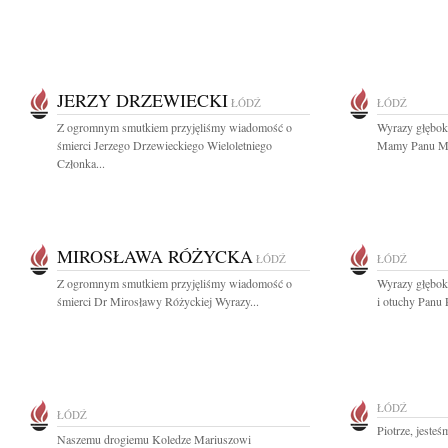
JERZY DRZEWIECKI
ŁÓDŹ
ŁÓDŹ
Z ogromnym smutkiem przyjęliśmy wiadomość o
Wyrazy głębok
śmierci Jerzego Drzewieckiego Wieloletniego
Mamy Panu Mi
Członka...
MIROSŁAWA RÓŻYCKA
ŁÓDŹ
ŁÓDŹ
Z ogromnym smutkiem przyjęliśmy wiadomość o
Wyrazy głębok
śmierci Dr Mirosławy Różyckiej Wyrazy...
i otuchy Panu 
ŁÓDŹ
ŁÓDŹ
Piotrze, jeste
Naszemu drogiemu Koledze Mariuszowi