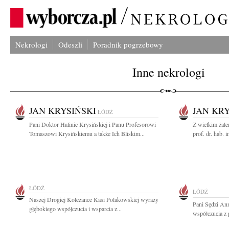
Nekrologi
Odeszli
Poradnik pogrzebowy
Inne nekrologi
JAN KRYSIŃSKI
JAN KRY
ŁÓDŹ
Pani Doktor Halinie Krysińskiej i Panu Profesorowi
Z wielkim żal
Tomaszowi Krysińskiemu a także Ich Bliskim...
prof. dr. hab. 
ŁÓDŹ
ŁÓDŹ
Naszej Drogiej Koleżance Kasi Polakowskiej wyrazy
Pani Sędzi An
głębokiego współczucia i wsparcia z...
współczucia z 