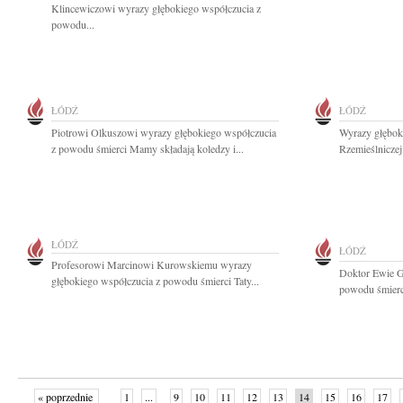
Klincewiczowi wyrazy głębokiego współczucia z
powodu...
ŁÓDŹ
ŁÓDŹ
Piotrowi Olkuszowi wyrazy głębokiego współczucia
Wyrazy głębok
z powodu śmierci Mamy składają koledzy i...
Rzemieślniczej
ŁÓDŹ
ŁÓDŹ
Profesorowi Marcinowi Kurowskiemu wyrazy
Doktor Ewie G
głębokiego współczucia z powodu śmierci Taty...
powodu śmierci
« poprzednie
1
...
9
10
11
12
13
14
15
16
17