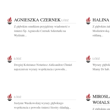
AGNIESZKA CZERNEK
HALINA
ŁÓDŹ
Z głębokim smutkiem przyjęliśmy wiadomość o
Z głębokim ża
śmierci Śp. Agnieszki Czernek Sekretarki na
Modzelewską z
Wydziale...
oddaną...
ŁÓDŹ
ŁÓDŹ
Drogiej Koleżance Notariusz Aleksandrze Chmiel
Wyrazy głębok
najszczersze wyrazy współczucia z powodu...
Mamy Dr hab. 
MIROSŁ
ŁÓDŹ
WOJALS
Justynie Wasikowskiej wyrazy głębokiego
współczucia z powodu śmierci Siostry składają...
Z głębokim sm