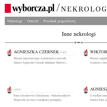
Nekrologi
Odeszli
Poradnik pogrzebowy
Inne nekrologi
AGNIESZKA CZERNEK
WIKTOR
ŁÓDŹ
Wyrazy najszczerszego współczucia z powodu
Wyrazy najgłęb
śmierci Agnieszki Czernek składamy Mężowi...
wsparcia i otu
AGNIES
ŁÓDŹ
Panu Jarosławowi Góreckiemu - Pełnomocnikowi
Z wielkim smu
Wojewody na rzecz współpracy pomiędzy...
śmierci Pani Ag