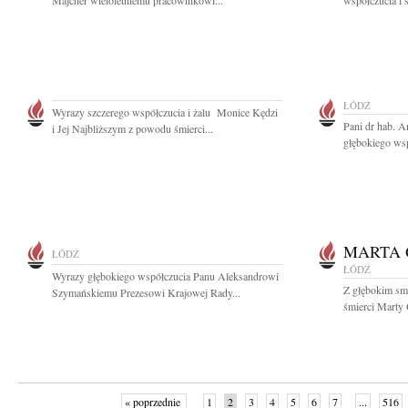
Majcher wieloletniemu pracownikowi...
współczucia i 
ŁÓDŹ
Wyrazy szczerego współczucia i żalu Monice Kędzi
Pani dr hab. A
i Jej Najbliższym z powodu śmierci...
głębokiego wsp
MARTA
ŁÓDŹ
ŁÓDŹ
Wyrazy głębokiego współczucia Panu Aleksandrowi
Z głębokim sm
Szymańskiemu Prezesowi Krajowej Rady...
śmierci Marty 
« poprzednie
1
2
3
4
5
6
7
...
516