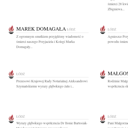
śmierci 28 kw
Zbigniewa...
MAREK DOMAGAŁA
ŁÓDŹ
ŁÓDŹ
Z ogromnym smutkiem przyjęliśmy wiadomość o
Agnieszce Prz
śmierci naszego Przyjaciela i Kolegi Marka
powodu śmierci 
Domagały...
MAŁGOS
ŁÓDŹ
Prezesowi Krajowej Rady Notarialnej Aleksandrowi
Rodzinie Małg
Szymańskiemu wyrazy głębokiego żalu i...
współczucia skł
ŁÓDŹ
ŁÓDŹ
Wyrazy głębokiego współczucia Dr Ilonie Bartosiak-
Pani Małgorza