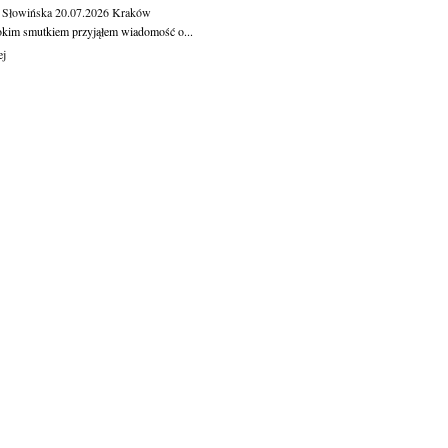
 Słowińska
20.07.2026
Kraków
okim smutkiem przyjąłem wiadomość o...
ej