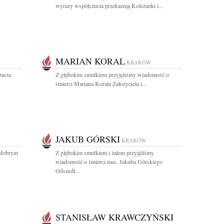
wyrazy współczucia przekazują Koleżanki i...
MARIAN KORAL
KRAKÓW
zucia
Z głębokim smutkiem przyjęliśmy wiadomość o
śmierci Mariana Korala Założyciela i...
JAKUB GÓRSKI
KRAKÓW
ł dobrym
Z głębokim smutkiem i żalem przyjęliśmy
wiadomość o śmierci mec. Jakuba Górskiego
Odszedł...
STANISŁAW KRAWCZYŃSKI