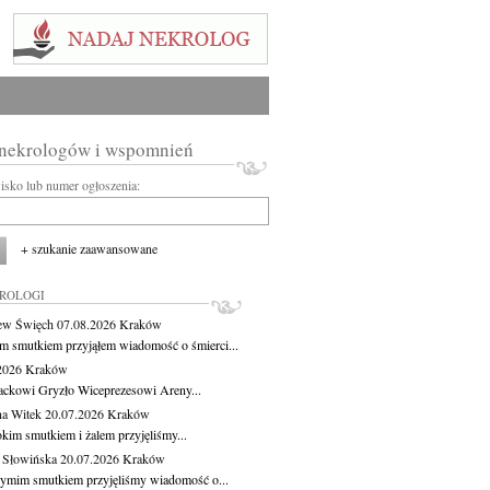
 nekrologów i wspomnień
wisko lub numer ogłoszenia:
+ szukanie zaawansowane
KROLOGI
ew Święch
07.08.2026
Kraków
m smutkiem przyjąłem wiadomość o śmierci...
.2026
Kraków
ackowi Gryzło Wiceprezesowi Areny...
na Witek
20.07.2026
Kraków
okim smutkiem i żalem przyjęliśmy...
 Słowińska
20.07.2026
Kraków
zymim smutkiem przyjęliśmy wiadomość o...