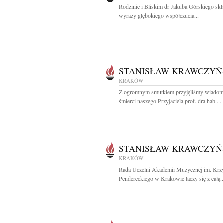
Rodzinie i Bliskim dr Jakuba Górskiego sk
wyrazy głębokiego współczucia...
STANISŁAW KRAWCZYŃ
KRAKÓW
Z ogromnym smutkiem przyjęliśmy wiadom
śmierci naszego Przyjaciela prof. dra hab....
STANISŁAW KRAWCZYŃ
KRAKÓW
Rada Uczelni Akademii Muzycznej im. Krzy
Pendereckiego w Krakowie łączy się z całą..