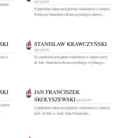
KRAKÓW
ładamy
Z głębokim żalem przyjęliśmy wiadomość o śmierci
Profesora Stanisława Krawczyńskiego rektora...
SKI
STANISŁAW KRAWCZYŃSKI
KRAKÓW
ość o
Ze smutkiem przyjąłem wiadomość o śmierci prof.
dr. hab. Stanisława Krawczyńskiego wybitnego...
SKI
JAN FRANCISZEK
SKOŁYSZEWSKI
KRAKÓW
sztofa
Z głębokim żalem przyjęliśmy wiadomość o śmierci
.
prof. dr hab. n. med. Jana Franciszka...