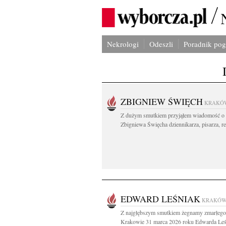
Nekrologi
Odeszli
Poradnik po
ZBIGNIEW ŚWIĘCH
KRAKÓ
Z dużym smutkiem przyjąłem wiadomość o 
Zbigniewa Święcha dziennikarza, pisarza, re
EDWARD LEŚNIAK
KRAKÓ
Z najgłębszym smutkiem żegnamy zmarłeg
Krakowie 31 marca 2026 roku Edwarda Leśn