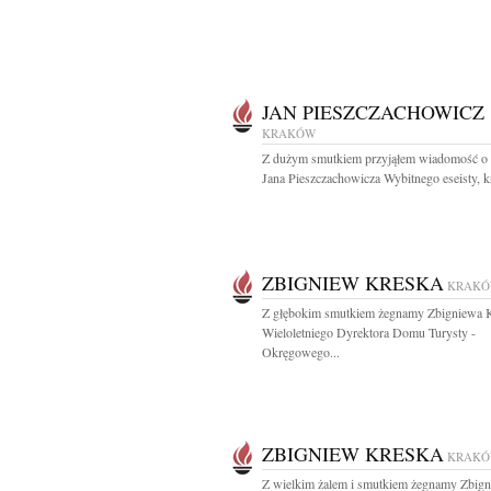
JAN PIESZCZACHOWICZ
KRAKÓW
Z dużym smutkiem przyjąłem wiadomość o 
Jana Pieszczachowicza Wybitnego eseisty, kr
ZBIGNIEW KRESKA
KRAK
Z głębokim smutkiem żegnamy Zbigniewa 
Wieloletniego Dyrektora Domu Turysty -
Okręgowego...
ZBIGNIEW KRESKA
KRAK
Z wielkim żalem i smutkiem żegnamy Zbig