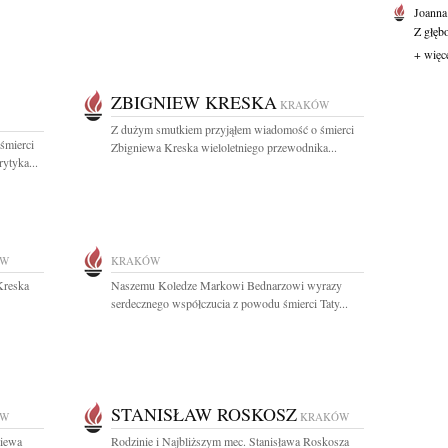
Joanna
Z głęb
+ więc
ZBIGNIEW KRESKA
KRAKÓW
Z dużym smutkiem przyjąłem wiadomość o śmierci
śmierci
Zbigniewa Kreska wieloletniego przewodnika...
ytyka...
ÓW
KRAKÓW
Kreska
Naszemu Koledze Markowi Bednarzowi wyrazy
serdecznego współczucia z powodu śmierci Taty...
STANISŁAW ROSKOSZ
ÓW
KRAKÓW
niewa
Rodzinie i Najbliższym mec. Stanisława Roskosza