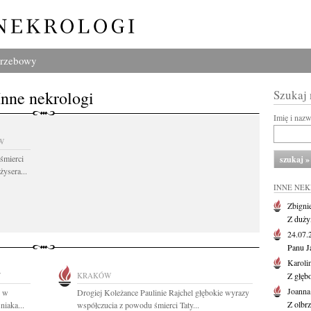
grzebowy
Inne nekrologi
Szukaj
Imię i naz
W
śmierci
żysera...
INNE NE
Zbigni
Z duży
24.07
Panu J
Karoli
W
KRAKÓW
Z głęb
Joanna
o w
Drogiej Koleżance Paulinie Rajchel głębokie wyrazy
Z olbr
iaka...
współczucia z powodu śmierci Taty...