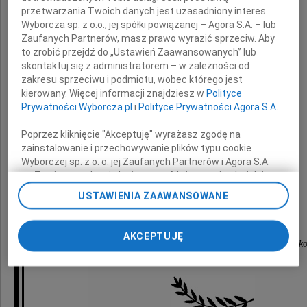
przetwarzania Twoich danych jest uzasadniony interes
Wyborcza sp. z o.o., jej spółki powiązanej – Agora S.A. – lub
z powodu śmierci
Zaufanych Partnerów, masz prawo wyrazić sprzeciw. Aby
to zrobić przejdź do „Ustawień Zaawansowanych” lub
skontaktuj się z administratorem – w zależności od
zakresu sprzeciwu i podmiotu, wobec którego jest
Mamy
kierowany. Więcej informacji znajdziesz w
Polityce
Prywatności Wyborcza.pl
i
Polityce Prywatności Agora S.A.
składają
Poprzez kliknięcie "Akceptuję" wyrażasz zgodę na
zainstalowanie i przechowywanie plików typu cookie
Wyborczej sp. z o. o. jej Zaufanych Partnerów i Agora S.A.
Rada Nadzorcza,
na Twoim urządzeniu końcowym. Możesz też w każdej
chwili zmienić swoje preferencje dot. plików cookie,
USTAWIENIA ZAAWANSOWANE
ponownie wywołując narzędzie do zarządzania Twoimi
Zarząd oraz Pracownicy
preferencjami dot. przetwarzania danych poprzez
odnośnik „Ustawienia prywatności” w stopce serwisu i
AKCEPTUJĘ
Krakowskiego Holdingu Komunalnego S.A. w Krak
przechodząc do sekcji „Ustawienia zaawansowane”.
Zmiana ustawień plików cookie możliwa jest także za
pomocą ustawień przeglądarki.
My, nasi Zaufani Partnerzy i Agora S.A. możemy