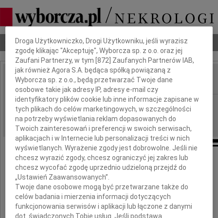
Dbamy o Twoją prywatność
Droga Użytkowniczko, Drogi Użytkowniku, jeśli wyrazisz
Nekrologi
Odeszli
Poradnik pogrzebowy
zgodę klikając "Akceptuję", Wyborcza sp. z o.o. oraz jej
Zaufani Partnerzy, w tym [
872
] Zaufanych Partnerów IAB,
jak również Agora S.A. będąca spółką powiązaną z
Wyborcza sp. z o.o., będą przetwarzać Twoje dane
IMIĘ I NAZWISKO:
osobowe takie jak adresy IP, adresy e-mail czy
identyfikatory plików cookie lub inne informacje zapisane w
Kraków
REGION:
tych plikach do celów marketingowych, w szczególności
30.06.2026
DATA EMISJI:
na potrzeby wyświetlania reklam dopasowanych do
Twoich zainteresowań i preferencji w swoich serwisach,
aplikacjach i w Internecie lub personalizacji treści w nich
wyświetlanych. Wyrażenie zgody jest dobrowolne. Jeśli nie
chcesz wyrazić zgody, chcesz ograniczyć jej zakres lub
chcesz wycofać zgodę uprzednio udzieloną przejdź do
Panu
„Ustawień Zaawansowanych”.
Grzegorzowi Ostrzołkowi
Twoje dane osobowe mogą być przetwarzane także do
celów badania i mierzenia informacji dotyczących
funkcjonowania serwisów i aplikacji lub łączone z danymi
dot. świadczonych Tobie usług. Jeśli podstawą
wyrazy głębokiego współczucia