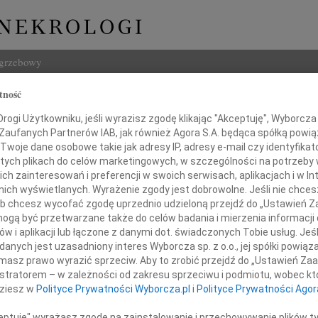
ogrzebowy
tność
Szukaj
ogi Użytkowniku, jeśli wyrazisz zgodę klikając "Akceptuję", Wyborcza sp
Imię i na
 Zaufanych Partnerów IAB, jak również Agora S.A. będąca spółką powi
Twoje dane osobowe takie jak adresy IP, adresy e-mail czy identyfikato
 tych plikach do celów marketingowych, w szczególności na potrzeby 
 zainteresowań i preferencji w swoich serwisach, aplikacjach i w Int
w nich wyświetlanych. Wyrażenie zgody jest dobrowolne. Jeśli nie chce
INNE NE
 lub chcesz wycofać zgodę uprzednio udzieloną przejdź do „Ustawień
24.0
gą być przetwarzane także do celów badania i mierzenia informacji
Panu 
w i aplikacji lub łączone z danymi dot. świadczonych Tobie usług. Jeś
Karol
Panu
nych jest uzasadniony interes Wyborcza sp. z o.o., jej spółki powiąza
Z głę
masz prawo wyrazić sprzeciw. Aby to zrobić przejdź do „Ustawień Z
Joann
istratorem – w zależności od zakresu sprzeciwu i podmiotu, wobec któ
kowi Kabacińskiemu
Z olb
dziesz w
Polityce Prywatności Wyborcza.pl
i
Polityce Prywatności Agor
Joann
Z głę
ceptuję" wyrażasz zgodę na zainstalowanie i przechowywanie plików t