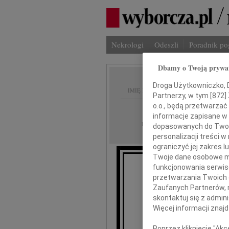
Nekrologi
Odeszli
Poradnik p
Dbamy o Twoją prywa
Droga Użytkowniczko, Dr
IMIĘ I NAZWISKO:
Partnerzy, w tym [
872
]
o.o., będą przetwarzać 
Kraków
REGION:
informacje zapisane w
09.07.2026
DATA EMISJI:
dopasowanych do Twoich
personalizacji treści 
ograniczyć jej zakres
Twoje dane osobowe mo
funkcjonowania serwisó
przetwarzania Twoich da
Zaufanych Partnerów, 
skontaktuj się z admin
Mar
Więcej informacji znaj
Poprzez kliknięcie "Ak