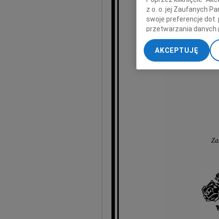
Prezesowi 
z o. o. jej Zaufanych 
swoje preferencje dot.
przetwarzania danych 
wyr
„Ustawienia zaawansow
AKCEPTUJĘ
My, nasi Zaufani Part
dokładnych danych geol
Przechowywanie informa
treści, badnie odbiorcó
Za