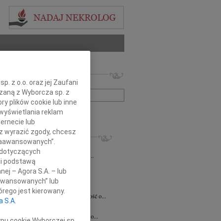
 nekrologów i wspomnień
. z o.o. oraz jej Zaufani
zwisko lub numer ogłoszenia:
ązaną z Wyborcza sp. z
ry plików cookie lub inne
wyświetlania reklam
+ szukanie zaawansowane
ernecie lub
sz wyrazić zgody, chcesz
KROLOGI
 Zaawansowanych”.
7.2026
Kraków
 dotyczących
Jackowi Gryzło Wiceprezesowi Areny...
li podstawą
ina Witek
20.07.2026
Kraków
nej – Agora S.A. – lub
bokim smutkiem i żalem przyjęliśmy...
aawansowanych” lub
a Słowińska
20.07.2026
Kraków
rego jest kierowany.
rzymim smutkiem przyjęliśmy wiadomość o...
a S.A.
a Słowińska
20.07.2026
Kraków
bokim smutkiem przyjąłem wiadomość o...
ypu cookie Wyborczej sp.