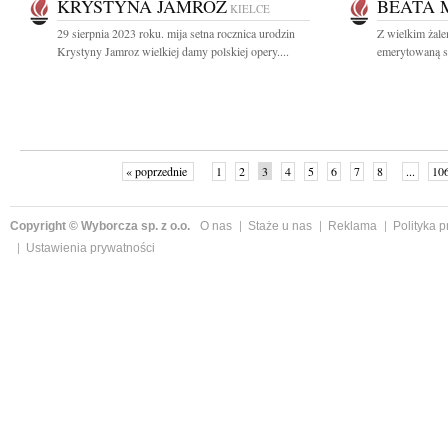
KRYSTYNA JAMROZ
BEATA 
KIELCE
29 sierpnia 2023 roku. mija setna rocznica urodzin
Z wielkim żal
Krystyny Jamroz wielkiej damy polskiej opery....
emerytowaną sp
« poprzednie
1
2
3
4
5
6
7
8
...
10
Copyright © Wyborcza sp. z o.o.
O nas
Staże u nas
Reklama
Polityka 
Ustawienia prywatności