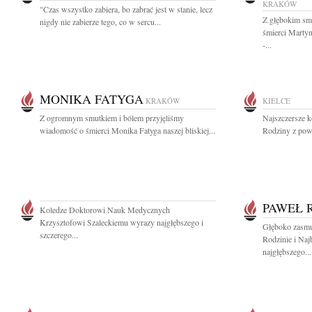
KRAKÓW
"Czas wszystko zabiera, bo zabrać jest w stanie, lecz
Z głębokim sm
nigdy nie zabierze tego, co w sercu...
śmierci Marty
-...
MONIKA FATYGA
KRAKÓW
KIELCE
Z ogromnym smutkiem i bólem przyjęliśmy
Najszczersze k
wiadomość o śmierci Monika Fatyga naszej bliskiej...
Rodziny z pow
PAWEŁ 
Koledze Doktorowi Nauk Medycznych
Krzysztofowi Szaleckiemu wyrazy najgłębszego i
Głęboko zasm
szczerego...
Rodzinie i Na
najgłębszego...