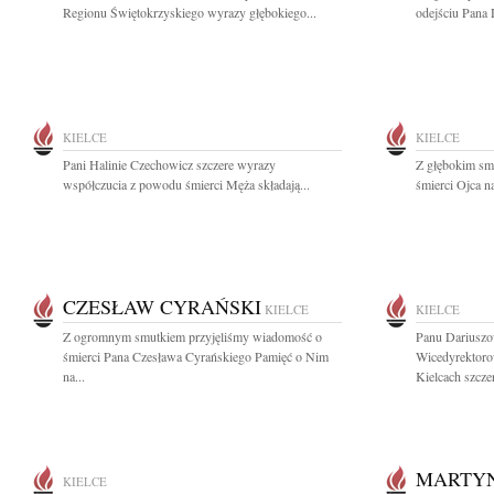
Regionu Świętokrzyskiego wyrazy głębokiego...
odejściu Pana 
KIELCE
KIELCE
Pani Halinie Czechowicz szczere wyrazy
Z głębokim sm
współczucia z powodu śmierci Męża składają...
śmierci Ojca na
CZESŁAW CYRAŃSKI
KIELCE
KIELCE
Z ogromnym smutkiem przyjęliśmy wiadomość o
Panu Dariusz
śmierci Pana Czesława Cyrańskiego Pamięć o Nim
Wicedyrektoro
na...
Kielcach szczer
MARTYN
KIELCE