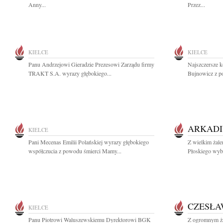
Anny...
Przez...
KIELCE
KIELCE
Panu Andrzejowi Gieradzie Prezesowi Zarządu firmy
Najszczersze k
TRAKT S.A. wyrazy głębokiego...
Bujnowicz z po
ARKADI
KIELCE
Pani Mecenas Emilii Polańskiej wyrazy głębokiego
Z wielkim żale
współczucia z powodu śmierci Mamy...
Płoskiego wyb
CZESŁA
KIELCE
Panu Piotrowi Waluszewskiemu Dyrektorowi BGK
Z ogromnym ża