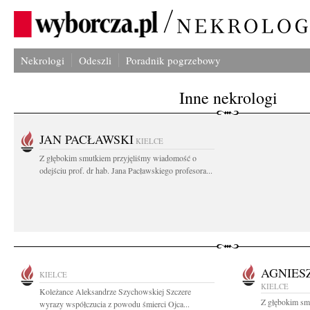
Nekrologi
Odeszli
Poradnik pogrzebowy
Inne nekrologi
JAN PACŁAWSKI
KIELCE
Z głębokim smutkiem przyjęliśmy wiadomość o
odejściu prof. dr hab. Jana Pacławskiego profesora...
AGNIES
KIELCE
KIELCE
Koleżance Aleksandrze Szychowskiej Szczere
Z głębokim sm
wyrazy współczucia z powodu śmierci Ojca...