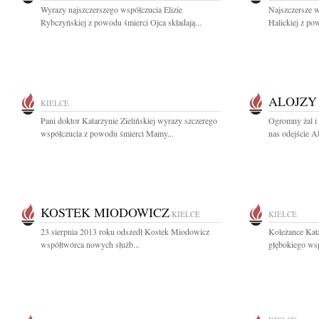
Wyrazy najszczerszego współczucia Elizie
Najszczersze 
Rybczyńskiej z powodu śmierci Ojca składają...
Halickiej z p
ALOJZY
KIELCE
Pani doktor Katarzynie Zielińskiej wyrazy szczerego
Ogromny żal i
współczucia z powodu śmierci Mamy...
nas odejście A
KOSTEK MIODOWICZ
KIELCE
KIELCE
23 sierpnia 2013 roku odszedł Kostek Miodowicz
Koleżance Kat
współtwórca nowych służb...
głębokiego wsp