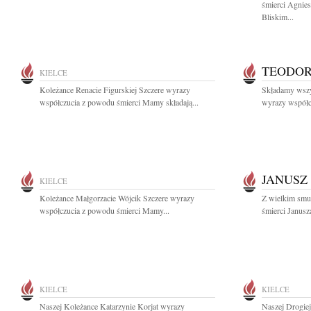
śmierci Agnies
Bliskim...
TEODOR
KIELCE
Koleżance Renacie Figurskiej Szczere wyrazy
Składamy wszy
współczucia z powodu śmierci Mamy składają...
wyrazy współcz
JANUSZ
KIELCE
Koleżance Małgorzacie Wójcik Szczere wyrazy
Z wielkim smu
współczucia z powodu śmierci Mamy...
śmierci Janusz
KIELCE
KIELCE
Naszej Koleżance Katarzynie Korjat wyrazy
Naszej Drogie