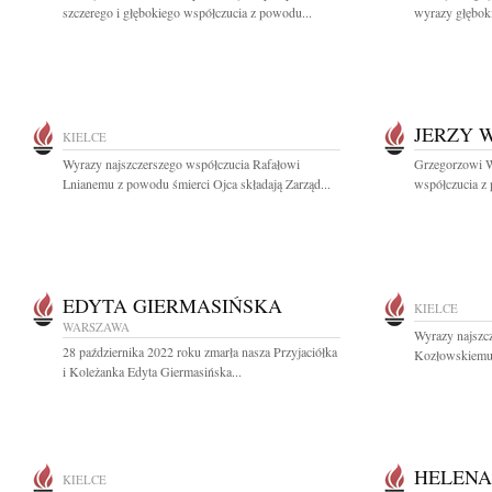
szczerego i głębokiego współczucia z powodu...
wyrazy głębok
JERZY 
KIELCE
Wyrazy najszczerszego współczucia Rafałowi
Grzegorzowi W
Lnianemu z powodu śmierci Ojca składają Zarząd...
współczucia z 
EDYTA GIERMASIŃSKA
KIELCE
WARSZAWA
Wyrazy najszc
28 października 2022 roku zmarła nasza Przyjaciółka
Kozłowskiemu 
i Koleżanka Edyta Giermasińska...
HELENA
KIELCE