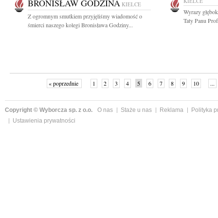
BRONISŁAW GODZINA
KIELCE
KIELCE
Wyrazy głębok
Z ogromnym smutkiem przyjęliśmy wiadomość o
Taty Panu Prof
śmierci naszego kolegi Bronisława Godziny...
« poprzednie
1
2
3
4
5
6
7
8
9
10
...
Copyright © Wyborcza sp. z o.o.
O nas
Staże u nas
Reklama
Polityka 
Ustawienia prywatności