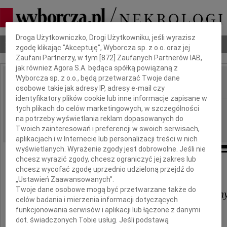
Dbamy o Twoją prywatność
Droga Użytkowniczko, Drogi Użytkowniku, jeśli wyrazisz
Nekrologi
Odeszli
Poradnik pogrzebowy
zgodę klikając "Akceptuję", Wyborcza sp. z o.o. oraz jej
Zaufani Partnerzy, w tym [
872
] Zaufanych Partnerów IAB,
jak również Agora S.A. będąca spółką powiązaną z
Wyborcza sp. z o.o., będą przetwarzać Twoje dane
osobowe takie jak adresy IP, adresy e-mail czy
IMIĘ I NAZWISKO:
identyfikatory plików cookie lub inne informacje zapisane w
Kielce
tych plikach do celów marketingowych, w szczególności
REGION:
na potrzeby wyświetlania reklam dopasowanych do
24.11.2023
DATA EMISJI:
Twoich zainteresowań i preferencji w swoich serwisach,
aplikacjach i w Internecie lub personalizacji treści w nich
wyświetlanych. Wyrażenie zgody jest dobrowolne. Jeśli nie
chcesz wyrazić zgody, chcesz ograniczyć jej zakres lub
Najszczersze kondolencje dla
chcesz wycofać zgodę uprzednio udzieloną przejdź do
„Ustawień Zaawansowanych”.
Twoje dane osobowe mogą być przetwarzane także do
Iwony Śmigielskiej i jej Rodzin
celów badania i mierzenia informacji dotyczących
funkcjonowania serwisów i aplikacji lub łączone z danymi
z powodu śmierci
dot. świadczonych Tobie usług. Jeśli podstawą