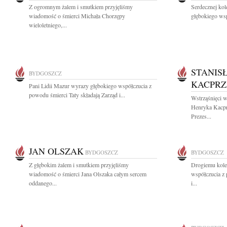
Z ogromnym żalem i smutkiem przyjęliśmy
Serdecznej ko
wiadomość o śmierci Michała Chorzępy
głębokiego wsp
wieloletniego,...
STANIS
BYDGOSZCZ
KACPR
Pani Lidii Mazur wyrazy głębokiego współczucia z
powodu śmierci Taty składają Zarząd i...
Wstrząśnięci w
Henryka Kacprz
Prezes...
JAN OLSZAK
BYDGOSZCZ
BYDGOSZCZ
Z głębokim żalem i smutkiem przyjęliśmy
Drogiemu kol
wiadomość o śmierci Jana Olszaka całym sercem
współczucia z
oddanego...
i...