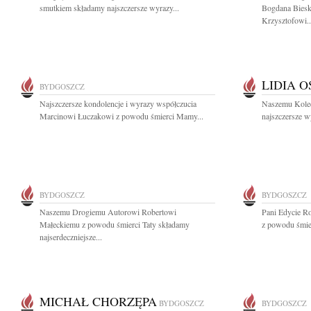
smutkiem składamy najszczersze wyrazy...
Bogdana Biesk
Krzysztofowi..
LIDIA 
BYDGOSZCZ
Najszczersze kondolencje i wyrazy współczucia
Naszemu Koled
Marcinowi Łuczakowi z powodu śmierci Mamy...
najszczersze w
BYDGOSZCZ
BYDGOSZCZ
Naszemu Drogiemu Autorowi Robertowi
Pani Edycie R
Małeckiemu z powodu śmierci Taty składamy
z powodu śmierc
najserdeczniejsze...
MICHAŁ CHORZĘPA
BYDGOSZCZ
BYDGOSZCZ