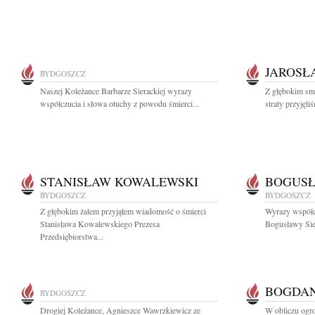
JAROSŁ
BYDGOSZCZ
Naszej Koleżance Barbarze Sierackiej wyrazy
Z głębokim sm
współczucia i słowa otuchy z powodu śmierci...
straty przyjęl
STANISŁAW KOWALEWSKI
BOGUSŁ
BYDGOSZCZ
BYDGOSZCZ
Z głębokim żalem przyjąłem wiadomość o śmierci
Wyrazy współc
Stanisława Kowalewskiego Prezesa
Bogusławy Sie
Przedsiębiorstwa...
BOGDAN
BYDGOSZCZ
Drogiej Koleżance, Agnieszce Wawrzkiewicz ze
W obliczu ogrom