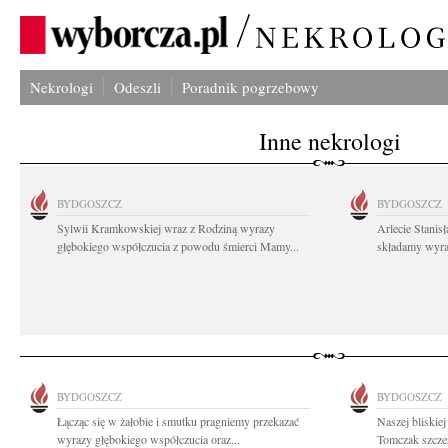
Nekrologi
Odeszli
Poradnik pogrzebowy
Inne nekrologi
BYDGOSZCZ
BYDGOSZCZ
Sylwii Kramkowskiej wraz z Rodziną wyrazy
Arlecie Stanis
głębokiego współczucia z powodu śmierci Mamy...
składamy wyraz
BYDGOSZCZ
BYDGOSZCZ
Łącząc się w żałobie i smutku pragniemy przekazać
Naszej bliskie
wyrazy głębokiego współczucia oraz...
Tomczak szczer