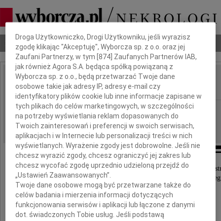
Dbamy o Twoją prywatność
Droga Użytkowniczko, Drogi Użytkowniku, jeśli wyrazisz
Nekrologi
Odeszli
Poradnik pogrzebowy
zgodę klikając "Akceptuję", Wyborcza sp. z o.o. oraz jej
Zaufani Partnerzy, w tym [
874
] Zaufanych Partnerów IAB,
jak również Agora S.A. będąca spółką powiązaną z
Wyborcza sp. z o.o., będą przetwarzać Twoje dane
Jarosław Rawa
osobowe takie jak adresy IP, adresy e-mail czy
IMIĘ I NAZWISKO:
identyfikatory plików cookie lub inne informacje zapisane w
tych plikach do celów marketingowych, w szczególności
Bydgoszcz
REGION:
na potrzeby wyświetlania reklam dopasowanych do
19.05.2025
DATA EMISJI:
Twoich zainteresowań i preferencji w swoich serwisach,
aplikacjach i w Internecie lub personalizacji treści w nich
wyświetlanych. Wyrażenie zgody jest dobrowolne. Jeśli nie
chcesz wyrazić zgody, chcesz ograniczyć jej zakres lub
chcesz wycofać zgodę uprzednio udzieloną przejdź do
Z głębokim smutkiem oraz w poczuciu ogromnej st
„Ustawień Zaawansowanych”.
przyjęliśmy wiadomość o śmierci Naszego Koleg
Twoje dane osobowe mogą być przetwarzane także do
celów badania i mierzenia informacji dotyczących
funkcjonowania serwisów i aplikacji lub łączone z danymi
dot. świadczonych Tobie usług. Jeśli podstawą