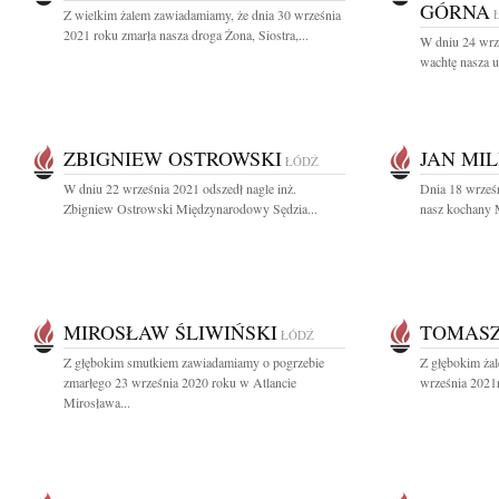
GÓRNA
Z wielkim żalem zawiadamiamy, że dnia 30 września
2021 roku zmarła nasza droga Żona, Siostra,...
W dniu 24 wrz
wachtę nasza u
ZBIGNIEW OSTROWSKI
JAN MIL
ŁÓDŹ
W dniu 22 września 2021 odszedł nagle inż.
Dnia 18 wrześn
Zbigniew Ostrowski Międzynarodowy Sędzia...
nasz kochany M
MIROSŁAW ŚLIWIŃSKI
TOMASZ
ŁÓDŹ
Z głębokim smutkiem zawiadamiamy o pogrzebie
Z głębokim ża
zmarłego 23 września 2020 roku w Atlancie
września 2021r
Mirosława...