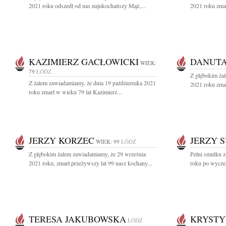
2021 roku odszedł od nas najukochańszy Mąż,...
2021 roku zmarł
KAZIMIERZ GACŁOWICKI
DANUTA
WIEK:
79
ŁÓDŹ
Z głębokim ża
Z żalem zawiadamiamy, że dnia 19 października 2021
2021 roku zmar
roku zmarł w wieku 79 lat Kazimierz...
JERZY KORZEC
JERZY 
WIEK: 99
ŁÓDŹ
Z głębokim żalem zawiadamiamy, że 29 września
Pełni smutku z
2021 roku, zmarł przeżywszy lat 99 nasz kochany...
roku po wyczer
TERESA JAKUBOWSKA
KRYSTY
ŁÓDŹ