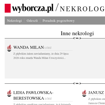
Nekrologi
Odeszli
Poradnik pogrzebowy
Inne nekrologi
WANDA MILAN
ŁÓDŹ
Z głębokim żalem zawiadamiamy, że dnia 29 lipca
2026 roku zmarła Wanda Milan Uroczystości...
LIDIA PAWŁOWSKA-
JANUSZ
BERESTOWSKA
ŁÓDŹ
Z głębokim sm
Janusza Chmiel
Z głębokim smutkiem zawiadamiamy, że 6 listopada