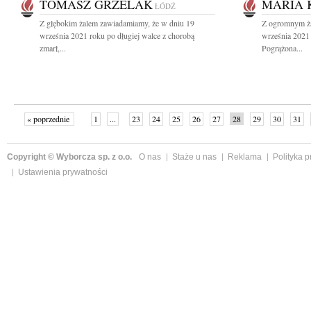
TOMASZ GRZELAK
MARIA
ŁÓDŹ
Z głębokim żalem zawiadamiamy, że w dniu 19
Z ogromnym ża
września 2021 roku po długiej walce z chorobą
września 2021
zmarł,...
Pogrążona...
« poprzednie
1
...
23
24
25
26
27
28
29
30
31
»
Copyright © Wyborcza sp. z o.o.
O nas
Staże u nas
Reklama
Polityka 
Ustawienia prywatności