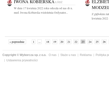
IWONA KOBIERSKA
ELŻBIE
ŁÓDŹ
MODZE
W dniu 17 kwietnia 2022 roku odeszła od nas dr n.
med. Iwona Kobierska wieloletnia Ordynator...
Z głębokim ża
kwietnia 2022 
« poprzednie
1
...
18
19
20
21
22
23
24
25
26
»
Copyright © Wyborcza sp. z o.o.
O nas
Staże u nas
Reklama
Polityka 
Ustawienia prywatności