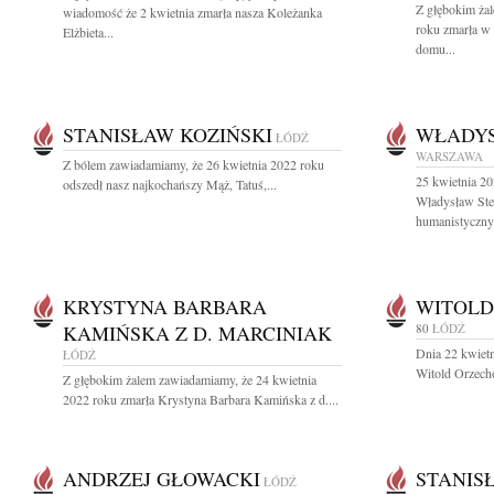
Z głębokim ża
wiadomość że 2 kwietnia zmarła nasza Koleżanka
roku zmarła w 
Elżbieta...
domu...
STANISŁAW KOZIŃSKI
WŁADYS
ŁÓDŹ
WARSZAWA
Z bólem zawiadamiamy, że 26 kwietnia 2022 roku
25 kwietnia 20
odszedł nasz najkochańszy Mąż, Tatuś,...
Władysław Ste
humanistycznyc
KRYSTYNA BARBARA
WITOLD
KAMIŃSKA Z D. MARCINIAK
80
ŁÓDŹ
Dnia 22 kwietn
ŁÓDŹ
Witold Orzecho
Z głębokim żalem zawiadamiamy, że 24 kwietnia
2022 roku zmarła Krystyna Barbara Kamińska z d....
ANDRZEJ GŁOWACKI
STANIS
ŁÓDŹ