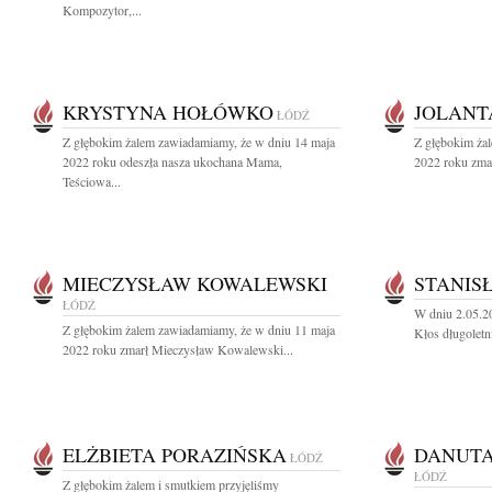
Kompozytor,...
KRYSTYNA HOŁÓWKO
JOLANT
ŁÓDŹ
Z głębokim żalem zawiadamiamy, że w dniu 14 maja
Z głębokim ża
2022 roku odeszła nasza ukochana Mama,
2022 roku zmar
Teściowa...
MIECZYSŁAW KOWALEWSKI
STANIS
ŁÓDŹ
W dniu 2.05.20
Z głębokim żalem zawiadamiamy, że w dniu 11 maja
Kłos długoletn
2022 roku zmarł Mieczysław Kowalewski...
ELŻBIETA PORAZIŃSKA
DANUTA
ŁÓDŹ
ŁÓDŹ
Z głębokim żalem i smutkiem przyjęliśmy