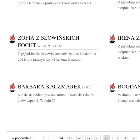
Z głębokim ża
domu Dembińska primo voto Czekanowska Nasz...
sierpnia 2021 
ZOFIA Z SŁOWIŃSKICH
IRENA 
FOCHT
WIEK: 91
ŁÓDŹ
Z głębokim ża
sierpnia 2021 
Z głębokim żalem zawiadamiamy, że dnia 19 sierpnia
wieku...
2021roku przeżywszy 91 lat zmarła nasza...
BARBARA KACZMAREK
BOGDAN
ŁÓDŹ
Nie da się oddać słowami smutku, który dziś do nas
W dniu 20 sie
znów zapukał. W dniu 23...
lat najukochańs
« poprzednie
1
...
24
25
26
27
28
29
30
31
32