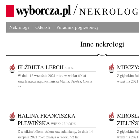
Nekrologi
Odeszli
Poradnik pogrzebowy
Inne nekrologi
ELŻBIETA LERCH
MIECZY
ŁÓDŹ
W dniu 12 września 2021 roku w wieku 60 lat
Z głębokim ża
zmarła nasza najukochańsza Mama, Siostra, Ciocia
września 2021 
dr...
HALINA FRANCISZKA
MIROSŁ
PLEWIŃSKA
ZIELIŃ
WIEK: 92
ŁÓDŹ
Z wielkim bólem i żalem zawiadamiamy, że dnia 14
Z głębokim ża
sierpnia 2021 roku zmarła w wieku 92 lat...
września 2021 