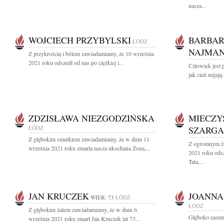
nasza...
WOJCIECH PRZYBYLSKI
BARBAR
ŁÓDŹ
NAJMA
Z przykrością i bólem zawiadamiamy, że 10 września
2021 roku odszedł od nas po ciężkiej i...
Człowiek jest 
jak cień mijają
ZDZISŁAWA NIEZGODZIŃSKA
MIECZY
ŁÓDŹ
SZARG
Z głębokim smutkiem zawiadamiamy, że w dniu 11
Z ogromnym ża
września 2021 roku zmarła nasza ukochana Żona,...
2021 roku ods
Tata,...
JAN KRUCZEK
JOANNA
WIEK: 73
ŁÓDŹ
ŁÓDŹ
Z głębokim żalem zawiadamiamy, że w dniu 6
Głęboko zasmu
września 2021 roku zmarł Jan Kruczek lat 73...