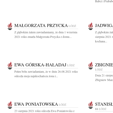
Babci i Prabab
MAŁGORZATA PRZYCKA
JADWIG
ŁÓDŹ
Z głębokim żalem zawiadamiamy, że dnia 1 września
Z głębokim ża
2021 roku zmarła Małgorzata Przycka z domu...
sierpnia 2021 
kochana...
EWA GÓRSKA-HAŁADAJ
ZBIGNI
ŁÓDŹ
ŁÓDŹ
Pełen bólu zawiadamiam, że w dniu 26.08.2021 roku
Dnia 21 sierpn
odeszła moja najukochańsza żona i...
Zbigniew Maras
EWA PONIATOWSKA
STANIS
ŁÓDŹ
88
ŁÓDŹ
23 sierpnia 2021 roku odeszła Ewa Poniatowska z