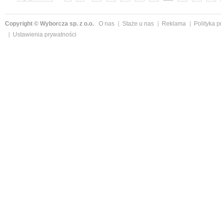
»
Copyright © Wyborcza sp. z o.o.
O nas
Staże u nas
Reklama
Polityka 
Ustawienia prywatności