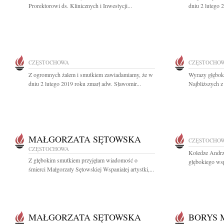
Prorektorowi ds. Klinicznych i Inwestycji...
dniu 2 lutego 
CZĘSTOCHOWA
CZĘSTOCHO
Z ogromnych żalem i smutkiem zawiadamiamy, że w
Wyrazy głęboki
dniu 2 lutego 2019 roku zmarł adw. Sławomir...
Najbliższych z
MAŁGORZATA SĘTOWSKA
CZĘSTOCHO
CZĘSTOCHOWA
Koledze Andr
Z głębokim smutkiem przyjęłam wiadomość o
głębokiego wsp
śmierci Małgorzaty Sętowskiej Wspaniałej artystki,...
MAŁGORZATA SĘTOWSKA
BORYS 