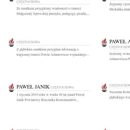
CZĘSTOCHOWA
Żegnamy i poz
Ze smutkiem przyjęliśmy wiadomość o śmierci
Michalika utal
Małgorzaty Sętowskiej plastyka, pedagoga, pisarki,...
PAWEŁ 
CZĘSTOCHOWA
CZĘSTOCHO
Z głębokim smutkiem przyjęłam informację o
Jesteśmy wstrz
tragicznej śmierci Pawła Adamowicza wspaniałego...
Adamowicza Pr
PAWEŁ JANIK
CZĘSTOCHO
CZĘSTOCHOWA
Naszemu Kole
1 stycznia 2019 roku w wieku 40 lat zmarł Paweł
głębokiego ws
Janik Powiatowy Rzecznika Konsumentów...