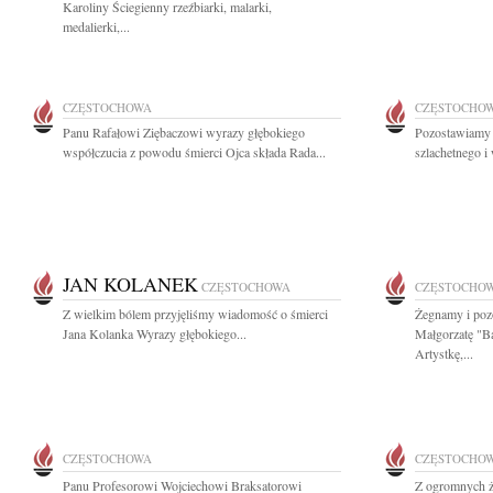
Karoliny Ściegienny rzeźbiarki, malarki,
medalierki,...
CZĘSTOCHOWA
CZĘSTOCHO
Panu Rafałowi Ziębaczowi wyrazy głębokiego
Pozostawiamy 
współczucia z powodu śmierci Ojca składa Rada...
szlachetnego i
JAN KOLANEK
CZĘSTOCHOWA
CZĘSTOCHO
Z wielkim bólem przyjęliśmy wiadomość o śmierci
Żegnamy i poz
Jana Kolanka Wyrazy głębokiego...
Małgorzatę "B
Artystkę,...
CZĘSTOCHOWA
CZĘSTOCHO
Panu Profesorowi Wojciechowi Braksatorowi
Z ogromnych ż