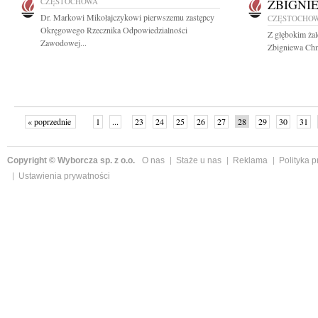
CZĘSTOCHOWA
ZBIGNI
Dr. Markowi Mikołajczykowi pierwszemu zastępcy
CZĘSTOCHO
Okręgowego Rzecznika Odpowiedzialności
Z głębokim ża
Zawodowej...
Zbigniewa Chm
« poprzednie
1
...
23
24
25
26
27
28
29
30
31
»
Copyright © Wyborcza sp. z o.o.
O nas
Staże u nas
Reklama
Polityka 
Ustawienia prywatności