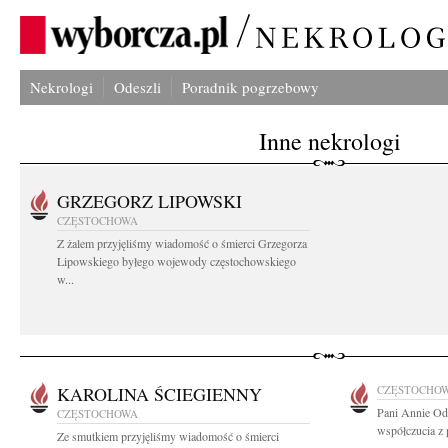
Nekrologi
Odeszli
Poradnik pogrzebowy
Inne nekrologi
GRZEGORZ LIPOWSKI
CZĘSTOCHOWA
Z żalem przyjęliśmy wiadomość o śmierci Grzegorza
Lipowskiego byłego wojewody częstochowskiego
w...
KAROLINA ŚCIEGIENNY
CZĘSTOCHO
Pani Annie Od
CZĘSTOCHOWA
współczucia z 
Ze smutkiem przyjęliśmy wiadomość o śmierci