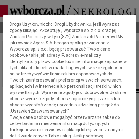
Dbamy o Twoją prywatność
Droga Użytkowniczko, Drogi Użytkowniku, jeśli wyrazisz
Nekrologi
Odeszli
Poradnik pogrzebowy
zgodę klikając "Akceptuję", Wyborcza sp. z o.o. oraz jej
Zaufani Partnerzy, w tym [
872
] Zaufanych Partnerów IAB,
jak również Agora S.A. będąca spółką powiązaną z
Wyborcza sp. z o.o., będą przetwarzać Twoje dane
IMIĘ I NAZWISKO:
osobowe takie jak adresy IP, adresy e-mail czy
identyfikatory plików cookie lub inne informacje zapisane w
Częstochowa
REGION:
tych plikach do celów marketingowych, w szczególności
na potrzeby wyświetlania reklam dopasowanych do
05.04.2019
DATA EMISJI:
Twoich zainteresowań i preferencji w swoich serwisach,
aplikacjach i w Internecie lub personalizacji treści w nich
wyświetlanych. Wyrażenie zgody jest dobrowolne. Jeśli nie
chcesz wyrazić zgody, chcesz ograniczyć jej zakres lub
chcesz wycofać zgodę uprzednio udzieloną przejdź do
Głęboko zasmuceni żegnamy
„Ustawień Zaawansowanych”.
Twoje dane osobowe mogą być przetwarzane także do
celów badania i mierzenia informacji dotyczących
funkcjonowania serwisów i aplikacji lub łączone z danymi
dot. świadczonych Tobie usług. Jeśli podstawą