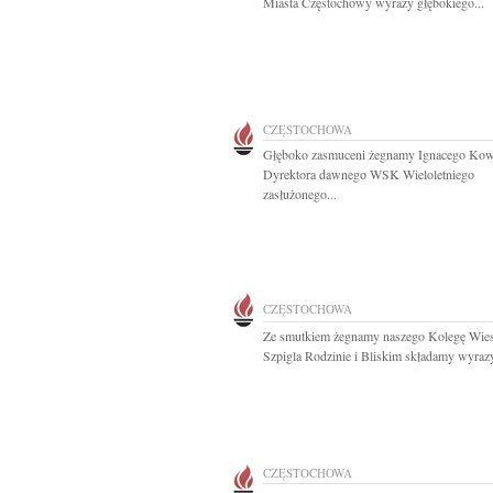
Miasta Częstochowy wyrazy głębokiego...
CZĘSTOCHOWA
Głęboko zasmuceni żegnamy Ignacego Kow
Dyrektora dawnego WSK Wieloletniego
zasłużonego...
CZĘSTOCHOWA
Ze smutkiem żegnamy naszego Kolegę Wie
Szpigla Rodzinie i Bliskim składamy wyrazy
CZĘSTOCHOWA