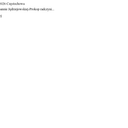
.2026
Częstochowa
oannie Jędrzejowskiej-Prokop radczyni...
ej