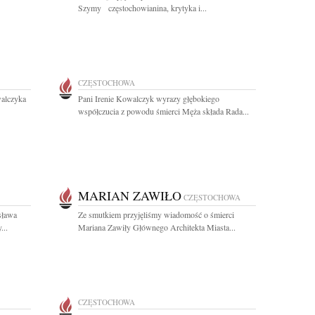
Szymy częstochowianina, krytyka i...
CZĘSTOCHOWA
alczyka
Pani Irenie Kowalczyk wyrazy głębokiego
współczucia z powodu śmierci Męża składa Rada...
MARIAN ZAWIŁO
CZĘSTOCHOWA
sława
Ze smutkiem przyjęliśmy wiadomość o śmierci
...
Mariana Zawiły Głównego Architekta Miasta...
CZĘSTOCHOWA