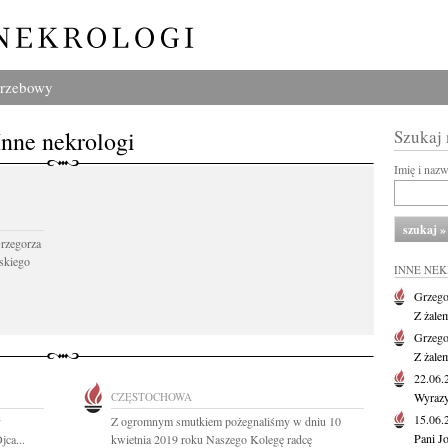
grzebowy
Inne nekrologi
Szukaj
Imię i naz
Grzegorza
skiego
INNE NE
Grzego
Z żale
Grzego
Z żale
22.06
CZĘSTOCHOWA
Wyrazy
15.06
y
Z ogromnym smutkiem pożegnaliśmy w dniu 10
Pani J
jca...
kwietnia 2019 roku Naszego Kolegę radcę