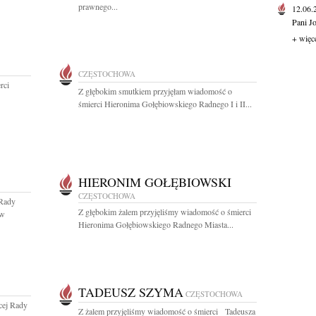
prawnego...
12.06
Pani J
+ więc
CZĘSTOCHOWA
erci
Z głębokim smutkiem przyjęłam wiadomość o
śmierci Hieronima Gołębiowskiego Radnego I i II...
HIERONIM GOŁĘBIOWSKI
CZĘSTOCHOWA
Rady
Z głębokim żalem przyjęliśmy wiadomość o śmierci
 w
Hieronima Gołębiowskiego Radnego Miasta...
TADEUSZ SZYMA
CZĘSTOCHOWA
cej Rady
Z żalem przyjęliśmy wiadomość o śmierci Tadeusza