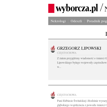
Nekrologi
Odeszli
Poradnik po
GRZEGORZ LIPOWSKI
CZĘSTOCHOWA
Z żalem przyjęliśmy wiadomość o śmierci 
Lipowskiego byłego wojewody częstochow
w...
CZĘSTOCHOWA
Pani Elżbiecie Świtalskiej i Rodzinie wyraz
głębokiego współczucia z powodu śmierci O