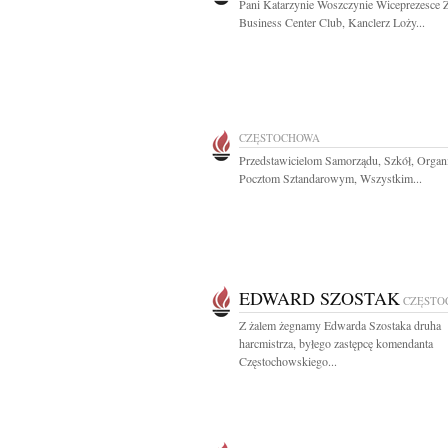
Pani Katarzynie Woszczynie Wiceprezesce 
Business Center Club, Kanclerz Loży...
CZĘSTOCHOWA
Przedstawicielom Samorządu, Szkół, Organi
Pocztom Sztandarowym, Wszystkim...
EDWARD SZOSTAK
CZĘSTO
Z żalem żegnamy Edwarda Szostaka druha
harcmistrza, byłego zastępcę komendanta
Częstochowskiego...