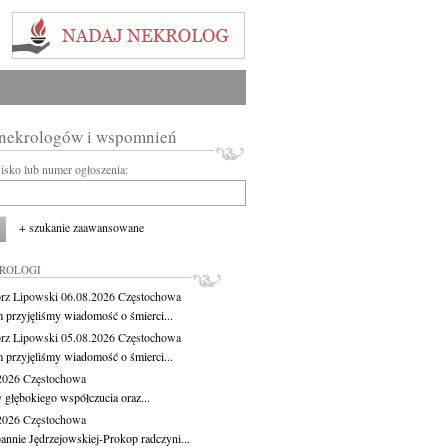
 nekrologów i wspomnień
wisko lub numer ogłoszenia:
+ szukanie zaawansowane
KROLOGI
rz Lipowski
06.08.2026
Częstochowa
m przyjęliśmy wiadomość o śmierci...
rz Lipowski
05.08.2026
Częstochowa
m przyjęliśmy wiadomość o śmierci...
.2026
Częstochowa
 głębokiego współczucia oraz...
.2026
Częstochowa
oannie Jędrzejowskiej-Prokop radczyni...