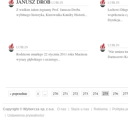
JANUSZ DROB
LUBLIN
LUBLIN
Z wielkim żalem żegnamy Prof. Janusza Droba
Lechowi Długo
wybitnego historyka, Kierownika Katedry Historii...
współczucia z 
Dyrekcja...
LUBLIN
LUBLIN
"Nie umiera te
Rodzicom zmarłego 22 stycznia 2011 roku Maciusia
Dariuszowi Ko
wyrazy głębokiego i szczerego...
« poprzednie
1
...
270
271
272
273
274
275
276
277
następne »
Copyright © Wyborcza sp. z o.o.
O nas
Staże u nas
Reklama
Polityka 
Ustawienia prywatności