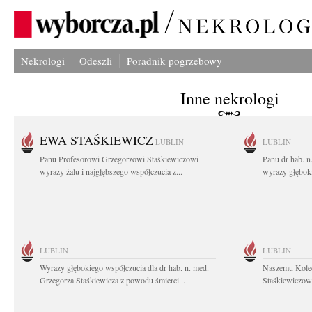
Nekrologi
Odeszli
Poradnik pogrzebowy
Inne nekrologi
EWA STAŚKIEWICZ
LUBLIN
LUBLIN
Panu Profesorowi Grzegorzowi Staśkiewiczowi
Panu dr hab. 
wyrazy żalu i najgłębszego współczucia z...
wyrazy głębok
LUBLIN
LUBLIN
Wyrazy głębokiego współczucia dla dr hab. n. med.
Naszemu Koled
Grzegorza Staśkiewicza z powodu śmierci...
Staśkiewiczowi