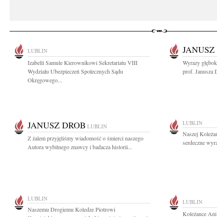
JANUSZ
LUBLIN
Izabelli Samule Kierownikowi Sekretariatu VIII
Wyrazy głębok
Wydziału Ubezpieczeń Społecznych Sądu
prof. Janusza 
Okręgowego...
JANUSZ DROB
LUBLIN
LUBLIN
Naszej Koleża
Z żalem przyjęliśmy wiadomość o śmierci naszego
serdeczne wyra
Autora wybitnego znawcy i badacza historii...
LUBLIN
LUBLIN
Naszemu Drogiemu Koledze Piotrowi
Koleżance Ani