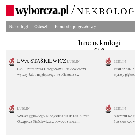
Nekrologi
Odeszli
Poradnik pogrzebowy
Inne nekrologi
EWA STAŚKIEWICZ
LUBLIN
LUBLIN
Panu Profesorowi Grzegorzowi Staśkiewiczowi
Panu dr hab. 
wyrazy żalu i najgłębszego współczucia z...
wyrazy głębok
LUBLIN
LUBLIN
Wyrazy głębokiego współczucia dla dr hab. n. med.
Naszemu Koled
Grzegorza Staśkiewicza z powodu śmierci...
Staśkiewiczowi