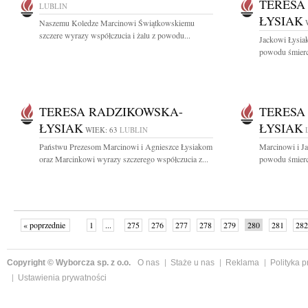
TERESA
LUBLIN
ŁYSIAK
Naszemu Koledze Marcinowi Świątkowskiemu
szczere wyrazy współczucia i żalu z powodu...
Jackowi Łysia
powodu śmierc
TERESA RADZIKOWSKA-
TERESA
ŁYSIAK
ŁYSIAK
WIEK: 63
LUBLIN
Państwu Prezesom Marcinowi i Agnieszce Łysiakom
Marcinowi i J
oraz Marcinkowi wyrazy szczerego współczucia z...
powodu śmierc
« poprzednie
1
...
275
276
277
278
279
280
281
282
następne »
Copyright © Wyborcza sp. z o.o.
O nas
Staże u nas
Reklama
Polityka 
Ustawienia prywatności