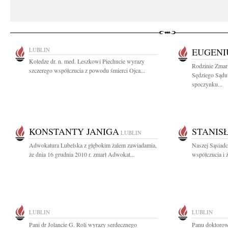
LUBLIN
EUGENI
Koledze dr. n. med. Leszkowi Piechucie wyrazy
Rodzinie Zmar
szczerego współczucia z powodu śmierci Ojca...
Sędziego Sądu
spoczynku...
KONSTANTY JANIGA
STANIS
LUBLIN
Adwokatura Lubelska z głębokim żalem zawiadamia,
Naszej Sąsiad
że dnia 16 grudnia 2010 r. zmarł Adwokat...
współczucia i 
LUBLIN
LUBLIN
Pani dr Jolancie G. Roli wyrazy serdecznego
Panu doktorow