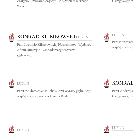
Zastępcy Przewodniczącego IV Wydziału Karnego
Okręgowego w 
Sądu...
KONRAD KLIMKOWSKI
LUBLIN
LUBLIN
Pani Kazimier
Pani Joannnie Klimkowskiej Naczelnikowi Wydziału
współczucia z 
Administracyjno-Gospodarczego wyrazy
głębokiego...
KONRAD
LUBLIN
Panu Waldemarowi Kuchciakowi wyrazy głębokiego
Panu Andrzej
współczucia z powodu śmierci Brata...
Okręgowego w L
LUBLIN
LUBLIN