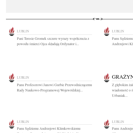
LUBLIN
LUBLIN
Pani Teresie Gromek szczere wyrazy współczucia z
Panu Sędziem
powodu śmierci Ojca składają Ordynator i...
Andrzejowi Kl
GRAŻYN
LUBLIN
Panu Profesorowi Janowi Gurbie Przewodniczącemu
Z głębokim żal
Rady Naukowo-Programowej Wojewódzkiej...
wiadomość o ś
Urbaniak...
LUBLIN
LUBLIN
Panu Sędziemu Andrzejowi Klimkowskiemu
Panu Andrzej