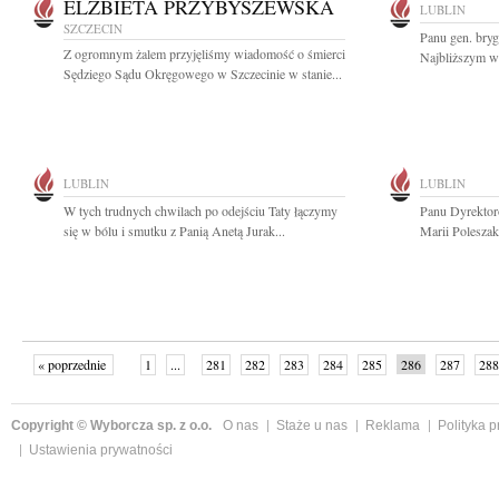
ELŻBIETA PRZYBYSZEWSKA
LUBLIN
SZCZECIN
Panu gen. bry
Z ogromnym żalem przyjęliśmy wiadomość o śmierci
Najbliższym wy
Sędziego Sądu Okręgowego w Szczecinie w stanie...
LUBLIN
LUBLIN
W tych trudnych chwilach po odejściu Taty łączymy
Panu Dyrektor
się w bólu i smutku z Panią Anetą Jurak...
Marii Poleszak
« poprzednie
1
...
281
282
283
284
285
286
287
288
następne »
Copyright © Wyborcza sp. z o.o.
O nas
Staże u nas
Reklama
Polityka 
Ustawienia prywatności