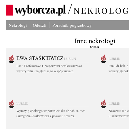
Nekrologi
Odeszli
Poradnik pogrzebowy
Inne nekrologi
EWA STAŚKIEWICZ
LUBLIN
LUBLIN
Panu Profesorowi Grzegorzowi Staśkiewiczowi
Panu dr hab. 
wyrazy żalu i najgłębszego współczucia z...
wyrazy głębok
LUBLIN
LUBLIN
Wyrazy głębokiego współczucia dla dr hab. n. med.
Naszemu Koled
Grzegorza Staśkiewicza z powodu śmierci...
Staśkiewiczowi