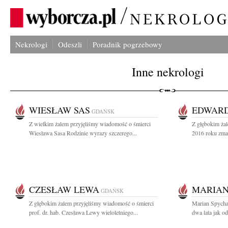
Nekrologi
Odeszli
Poradnik pogrzebowy
Inne nekrologi
WIESŁAW SAS
EDWARD
GDAŃSK
Z wielkim żalem przyjęliśmy wiadomość o śmierci
Z głębokim żal
Wiesława Sasa Rodzinie wyrazy szczerego...
2016 roku zmarł
CZESŁAW LEWA
MARIAN
GDAŃSK
Z głębokim żalem przyjęliśmy wiadomość o śmierci
Marian Spychal
prof. dr. hab. Czesława Lewy wieloletniego...
dwa lata jak o