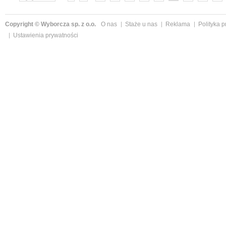
»
Copyright © Wyborcza sp. z o.o.
O nas
Staże u nas
Reklama
Polityka 
Ustawienia prywatności