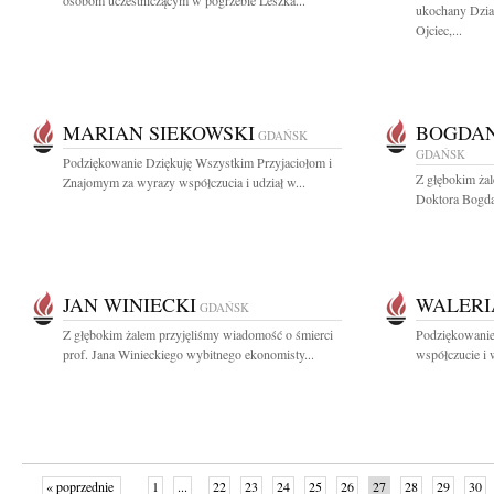
osobom uczestniczącym w pogrzebie Leszka...
ukochany Dzia
Ojciec,...
MARIAN SIEKOWSKI
BOGDAN
GDAŃSK
GDAŃSK
Podziękowanie Dziękuję Wszystkim Przyjaciołom i
Z głębokim ża
Znajomym za wyrazy współczucia i udział w...
Doktora Bogdan
JAN WINIECKI
WALERI
GDAŃSK
Z głębokim żalem przyjęliśmy wiadomość o śmierci
Podziękowanie
prof. Jana Winieckiego wybitnego ekonomisty...
współczucie i w
« poprzednie
1
...
22
23
24
25
26
27
28
29
30