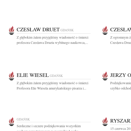
CZESŁAW DRUET
CZESŁA
GDAŃSK
Z głębokim żalem przyjęliśmy wiadomość o śmierci
Z ogromnym żal
profesora Czesława Drueta wybitnego naukowca,...
Czesława Druet
ELIE WIESEL
JERZY 
GDAŃSK
Z głębokim żalem przyjęliśmy wiadomość o śmierci
Podziękowanie
Profesora Elie Wiesela amerykańskiego pisarza i...
szybko odchod
GDAŃSK
RYSZAR
Serdeczne i szczere podziękowania wszystkim
15 czerwca 20