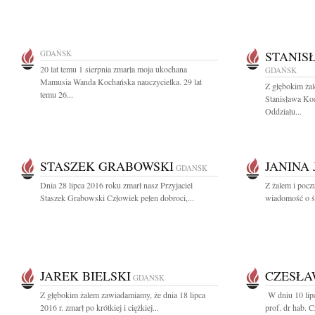
GDAŃSK
STANIS
20 lat temu 1 sierpnia zmarła moja ukochana
GDAŃSK
Mamusia Wanda Kochańska nauczycielka. 29 lat
Z głębokim ża
temu 26...
Stanisława Ko
Oddziału...
STASZEK GRABOWSKI
JANINA
GDAŃSK
Dnia 28 lipca 2016 roku zmarł nasz Przyjaciel
Z żalem i pocz
Staszek Grabowski Człowiek pełen dobroci,...
wiadomość o śm
JAREK BIELSKI
CZESŁA
GDAŃSK
Z głębokim żalem zawiadamiamy, że dnia 18 lipca
W dniu 10 lipc
2016 r. zmarł po krótkiej i ciężkiej...
prof. dr hab. 