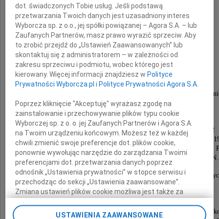
dot. świadczonych Tobie usług. Jeśli podstawą
prof. dr hab.
przetwarzania Twoich danych jest uzasadniony interes
Wyborcza sp. z o.o., jej spółki powiązanej – Agora S.A. – lub
Zaufanych Partnerów, masz prawo wyrazić sprzeciw. Aby
to zrobić przejdź do „Ustawień Zaawansowanych” lub
Czesław Druet
skontaktuj się z administratorem – w zależności od
zakresu sprzeciwu i podmiotu, wobec którego jest
kierowany. Więcej informacji znajdziesz w
Polityce
członek rzeczywisty Polskiej Akademii Nauk.
Prywatności Wyborcza.pl
i
Polityce Prywatności Agora S.A.
Wybitny uczony specjalizujący się w hydrodynami
morskich budowli i akwenów portowych,
Poprzez kliknięcie "Akceptuję" wyrażasz zgodę na
dynamice morza oraz oceanografii fizycznej.
zainstalowanie i przechowywanie plików typu cookie
Wyborczej sp. z o. o. jej Zaufanych Partnerów i Agora S.A.
Członek Prezydium PAN w latach 1993-2002
na Twoim urządzeniu końcowym. Możesz też w każdej
Sekretarz Naukowy Oddziału PAN w Gdańsku w latach 1
chwili zmienić swoje preferencje dot. plików cookie,
Twórca i wieloletni Dyrektor Instytutu Oceanologii
ponownie wywołując narzędzie do zarządzania Twoimi
zasłużony członek Komitetu Badań Morza PAN.
preferencjami dot. przetwarzania danych poprzez
odnośnik „Ustawienia prywatności” w stopce serwisu i
Członek międzynarodowych organizacji naukowyc
przechodząc do sekcji „Ustawienia zaawansowane”.
uhonorowany licznymi nagrodami
Zmiana ustawień plików cookie możliwa jest także za
i wysokimi odznaczeniami państwowymi.
pomocą ustawień przeglądarki.
Żegnamy cenionego badacza i organizatora życia nauk
USTAWIENIA ZAAWANSOWANE