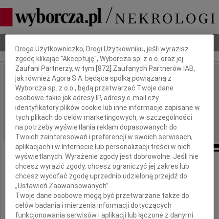
Dbamy o Twoją prywatność
Nekrologi
Odeszli
Poradnik pogrzebowy
Droga Użytkowniczko, Drogi Użytkowniku, jeśli wyrazisz
zgodę klikając "Akceptuję", Wyborcza sp. z o.o. oraz jej
Zaufani Partnerzy, w tym [
872
] Zaufanych Partnerów IAB,
jak również Agora S.A. będąca spółką powiązaną z
Czesław Druet
IMIĘ I NAZWISKO:
Wyborcza sp. z o.o., będą przetwarzać Twoje dane
osobowe takie jak adresy IP, adresy e-mail czy
identyfikatory plików cookie lub inne informacje zapisane w
Gdańsk
REGION:
tych plikach do celów marketingowych, w szczególności
13.07.2016
DATA EMISJI:
na potrzeby wyświetlania reklam dopasowanych do
Twoich zainteresowań i preferencji w swoich serwisach,
aplikacjach i w Internecie lub personalizacji treści w nich
wyświetlanych. Wyrażenie zgody jest dobrowolne. Jeśli nie
chcesz wyrazić zgody, chcesz ograniczyć jej zakres lub
W dniu 10 lipca 2016 roku
chcesz wycofać zgodę uprzednio udzieloną przejdź do
zmarł w wieku 90 lat
„Ustawień Zaawansowanych”.
Twoje dane osobowe mogą być przetwarzane także do
celów badania i mierzenia informacji dotyczących
funkcjonowania serwisów i aplikacji lub łączone z danymi