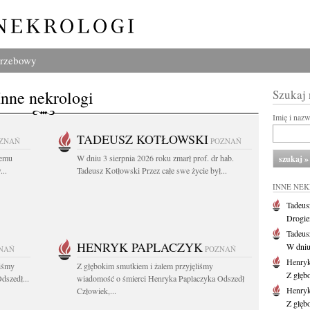
grzebowy
Inne nekrologi
Szukaj
Imię i naz
TADEUSZ KOTŁOWSKI
ZNAŃ
POZNAŃ
iemu
W dniu 3 sierpnia 2026 roku zmarł prof. dr hab.
..
Tadeusz Kotłowski Przez całe swe życie był...
INNE NE
Tadeus
Drogie
Tadeus
HENRYK PAPLACZYK
W dniu 
NAŃ
POZNAŃ
Henryk
liśmy
Z głębokim smutkiem i żalem przyjęliśmy
Z głęb
dszedł...
wiadomość o śmierci Henryka Paplaczyka Odszedł
Henryk
Człowiek,...
Z głęb