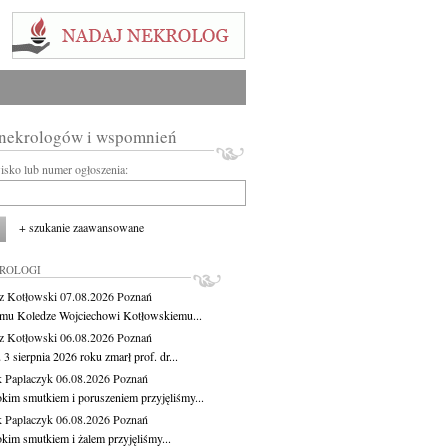
 nekrologów i wspomnień
wisko lub numer ogłoszenia:
+ szukanie zaawansowane
KROLOGI
z Kotłowski
07.08.2026
Poznań
mu Koledze Wojciechowi Kotłowskiemu...
z Kotłowski
06.08.2026
Poznań
3 sierpnia 2026 roku zmarł prof. dr...
 Paplaczyk
06.08.2026
Poznań
okim smutkiem i poruszeniem przyjęliśmy...
 Paplaczyk
06.08.2026
Poznań
okim smutkiem i żalem przyjęliśmy...