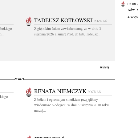
05.08
Adw. M
+ więc
TADEUSZ KOTŁOWSKI
POZNAŃ
ębokiego
Z głębokim żalem zawiadamiamy, że w dniu 3
...
sierpnia 2026 r. zmarł Prof. dr hab. Tadeusz...
więcej
RENATA NIEMCZYK
POZNAŃ
kiego
Z bólem i ogromnym smutkiem przyjęliśmy
wiadomość o odejściu w dniu 9 sierpnia 2010 roku
naszej...