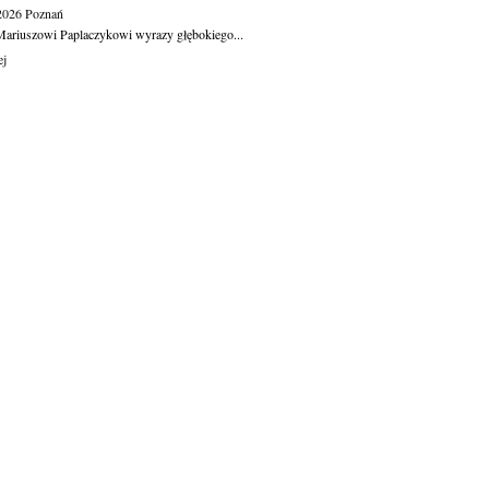
.2026
Poznań
ariuszowi Paplaczykowi wyrazy głębokiego...
ej