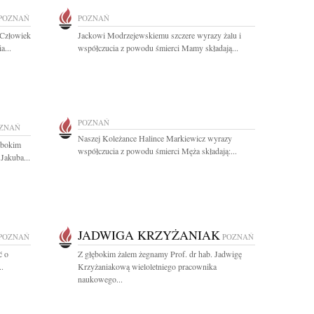
POZNAŃ
POZNAŃ
 Człowiek
Jackowi Modrzejewskiemu szczere wyrazy żalu i
a...
współczucia z powodu śmierci Mamy składają...
POZNAŃ
ZNAŃ
Naszej Koleżance Halince Markiewicz wyrazy
ebokim
współczucia z powodu śmierci Męża składają:...
Jakuba...
JADWIGA KRZYŻANIAK
POZNAŃ
POZNAŃ
ć o
Z głębokim żalem żegnamy Prof. dr hab. Jadwigę
..
Krzyżaniakową wieloletniego pracownika
naukowego...