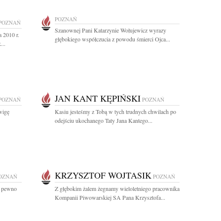
POZNAŃ
POZNAŃ
Szanownej Pani Katarzynie Wołujewicz wyrazy
 2010 r.
głębokiego współczucia z powodu śmierci Ojca...
...
JAN KANT KĘPIŃSKI
POZNAŃ
POZNAŃ
wigę
Kasiu jesteśmy z Tobą w tych trudnych chwilach po
odejściu ukochanego Taty Jana Kantego...
KRZYSZTOF WOJTASIK
OZNAŃ
POZNAŃ
na pewno
Z głębokim żalem żegnamy wieloletniego pracownika
Kompanii Piwowarskiej SA Pana Krzysztofa...