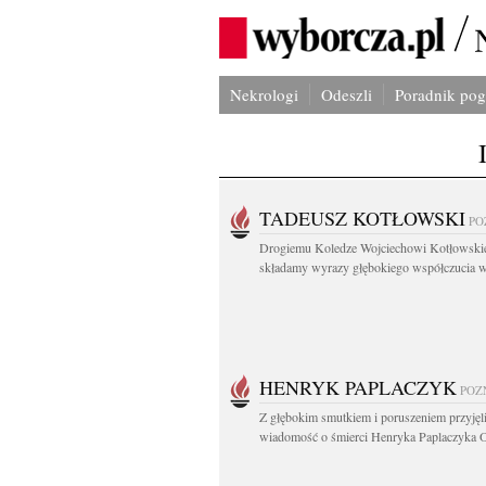
Nekrologi
Odeszli
Poradnik po
TADEUSZ KOTŁOWSKI
PO
Drogiemu Koledze Wojciechowi Kotłowsk
składamy wyrazy głębokiego współczucia w.
HENRYK PAPLACZYK
POZ
Z głębokim smutkiem i poruszeniem przyję
wiadomość o śmierci Henryka Paplaczyka O