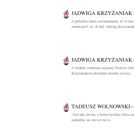
JADWIGA KRZYŻANIAK
Z głębokim żalem zawiadamiamy, że 24 lipca
zmarła prof. zw. dr hab. Jadwiga Krzyżaniak
JADWIGA KRZYŻANIAK
Z wielkim smutkiem żegnamy Profesor Jad
Krzyżaniakową Rodzinie Zmarłej wyrazy...
TADEUSZ WOLNOWSKI
P
"Jest taka chwila, o której myślimy, która 
nadejdzie, ale zawsze nie w...