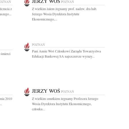
JERZY WOŚ
POZNAŃ
POZNAŃ
łczucia z
Z wielkim żalem żegnamy prof. nadzw. dra hab.
szego...
Jerzego Wosia Dyrektora Instytutu
Ekonomicznego,...
POZNAŃ
Pani Annie Woś Członkowi Zarządu Towarzystwa
 śmierci
Edukacji Bankowej SA najszczersze wyrazy...
JERZY WOŚ
POZNAŃ
pnia 2010
Z wielkim smutkiem żegnamy Profesora Jerzego
..
Wosia Dyrektora Instytutu Ekonomicznego,
członka...