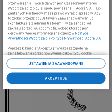
przetwarzania Twoich danych jest uzasadniony interes
szczere kondolencje
Wyborcza sp. z o.o., jej spółki powiązanej – Agora S.A. – lub
oraz wyrazy głębokiego współczucia
Zaufanych Partnerów, masz prawo wyrazić sprzeciw. Aby
to zrobić przejdź do „Ustawień Zaawansowanych” lub
z powodu śmierci
skontaktuj się z administratorem – w zależności od
zakresu sprzeciwu i podmiotu, wobec którego jest
kierowany. Więcej informacji znajdziesz w
Polityce
Taty
Prywatności Wyborcza.pl
i
Polityce Prywatności Agora S.A.
Poprzez kliknięcie "Akceptuję" wyrażasz zgodę na
zainstalowanie i przechowywanie plików typu cookie
składają
Wyborczej sp. z o. o. jej Zaufanych Partnerów i Agora S.A.
na Twoim urządzeniu końcowym. Możesz też w każdej
USTAWIENIA ZAAWANSOWANE
chwili zmienić swoje preferencje dot. plików cookie,
koleżanki i koledzy z Generali
ponownie wywołując narzędzie do zarządzania Twoimi
AKCEPTUJĘ
preferencjami dot. przetwarzania danych poprzez
odnośnik „Ustawienia prywatności” w stopce serwisu i
przechodząc do sekcji „Ustawienia zaawansowane”.
Zmiana ustawień plików cookie możliwa jest także za
pomocą ustawień przeglądarki.
My, nasi Zaufani Partnerzy i Agora S.A. możemy