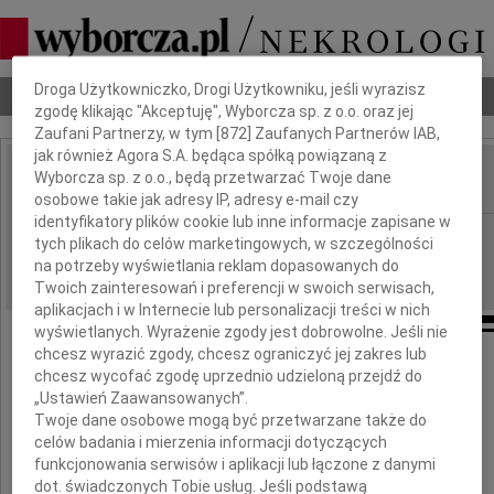
Dbamy o Twoją prywatność
Droga Użytkowniczko, Drogi Użytkowniku, jeśli wyrazisz
Nekrologi
Odeszli
Poradnik pogrzebowy
zgodę klikając "Akceptuję", Wyborcza sp. z o.o. oraz jej
Zaufani Partnerzy, w tym [
872
] Zaufanych Partnerów IAB,
jak również Agora S.A. będąca spółką powiązaną z
Wyborcza sp. z o.o., będą przetwarzać Twoje dane
IMIĘ I NAZWISKO:
osobowe takie jak adresy IP, adresy e-mail czy
identyfikatory plików cookie lub inne informacje zapisane w
Poznań
REGION:
tych plikach do celów marketingowych, w szczególności
10.09.2010
na potrzeby wyświetlania reklam dopasowanych do
DATA EMISJI:
Twoich zainteresowań i preferencji w swoich serwisach,
aplikacjach i w Internecie lub personalizacji treści w nich
wyświetlanych. Wyrażenie zgody jest dobrowolne. Jeśli nie
chcesz wyrazić zgody, chcesz ograniczyć jej zakres lub
chcesz wycofać zgodę uprzednio udzieloną przejdź do
Drogiemu Koledze
„Ustawień Zaawansowanych”.
Twoje dane osobowe mogą być przetwarzane także do
celów badania i mierzenia informacji dotyczących
Pawłowi Smuszkiewiczowi
funkcjonowania serwisów i aplikacji lub łączone z danymi
dot. świadczonych Tobie usług. Jeśli podstawą