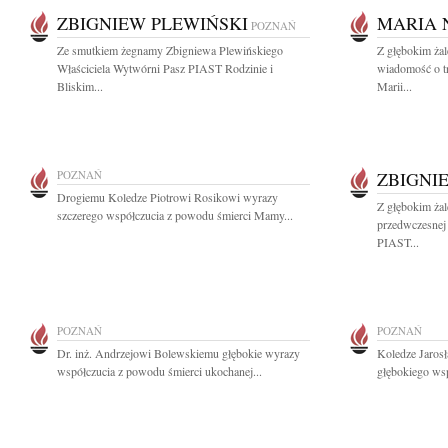
ZBIGNIEW PLEWIŃSKI
MARIA
POZNAŃ
Ze smutkiem żegnamy Zbigniewa Plewińskiego
Z głębokim żal
Właściciela Wytwórni Pasz PIAST Rodzinie i
wiadomość o tr
Bliskim...
Marii...
POZNAŃ
ZBIGNI
Drogiemu Koledze Piotrowi Rosikowi wyrazy
Z głębokim ża
szczerego współczucia z powodu śmierci Mamy...
przedwczesnej 
PIAST...
POZNAŃ
POZNAŃ
Dr. inż. Andrzejowi Bolewskiemu głębokie wyrazy
Koledze Jaros
współczucia z powodu śmierci ukochanej...
głębokiego wsp