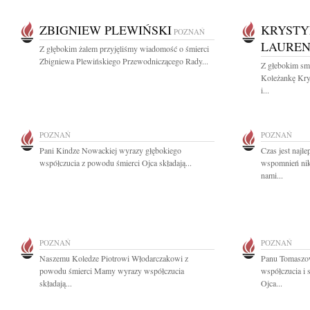
ZBIGNIEW PLEWIŃSKI
KRYSTY
POZNAŃ
LAURE
Z głębokim żalem przyjęliśmy wiadomość o śmierci
Zbigniewa Plewińskiego Przewodniczącego Rady...
Z głebokim sm
Koleżankę Kry
i...
POZNAŃ
POZNAŃ
Pani Kindze Nowackiej wyrazy głębokiego
Czas jest najl
współczucia z powodu śmierci Ojca składają...
wspomnień nikt
nami...
POZNAŃ
POZNAŃ
Naszemu Koledze Piotrowi Włodarczakowi z
Panu Tomaszo
powodu śmierci Mamy wyrazy współczucia
współczucia i 
składają...
Ojca...