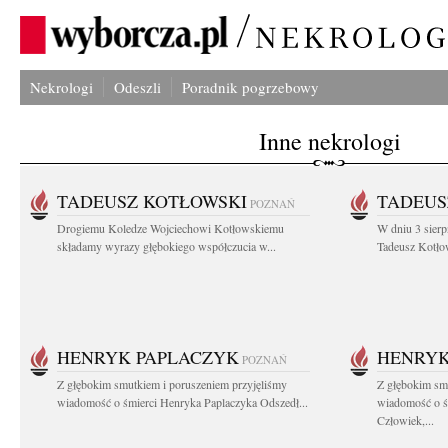
Nekrologi
Odeszli
Poradnik pogrzebowy
Inne nekrologi
TADEUSZ KOTŁOWSKI
TADEUS
POZNAŃ
Drogiemu Koledze Wojciechowi Kotłowskiemu
W dniu 3 sierp
składamy wyrazy głębokiego współczucia w...
Tadeusz Kotłow
HENRYK PAPLACZYK
HENRYK
POZNAŃ
Z głębokim smutkiem i poruszeniem przyjęliśmy
Z głębokim smu
wiadomość o śmierci Henryka Paplaczyka Odszedł...
wiadomość o ś
Człowiek,...