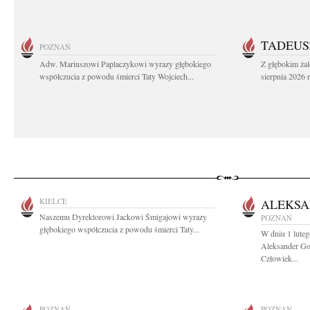
TADEUS
POZNAŃ
Adw. Mariuszowi Paplaczykowi wyrazy głębokiego
Z głębokim ża
współczucia z powodu śmierci Taty Wojciech...
sierpnia 2026 r
KIELCE
ALEKSA
Naszemu Dyrektorowi Jackowi Śmigajowi wyrazy
POZNAŃ
głębokiego współczucia z powodu śmierci Taty...
W dniu 1 luteg
Aleksander Gor
Człowiek...
POZNAŃ
POZNAŃ