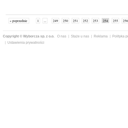
« poprzednie
1
...
249
250
251
252
253
254
255
256
następne »
Copyright © Wyborcza sp. z o.o.
O nas
Staże u nas
Reklama
Polityka 
Ustawienia prywatności