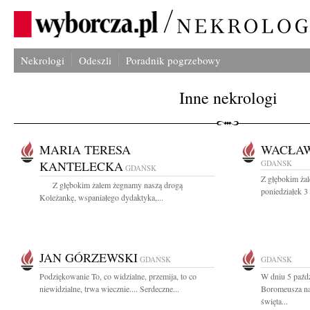
Nekrologi
Odeszli
Poradnik pogrzebowy
Inne nekrologi
MARIA TERESA
WACŁA
KANTELECKA
GDAŃSK
GDAŃSK
Z głębokim ża
Z głębokim żalem żegnamy naszą drogą
poniedziałek 3
Koleżankę, wspaniałego dydaktyka,...
JAN GÓRZEWSKI
GDAŃSK
GDAŃSK
Podziękowanie To, co widzialne, przemija, to co
W dniu 5 paźdz
niewidzialne, trwa wiecznie.... Serdeczne...
Boromeusza na
święta...