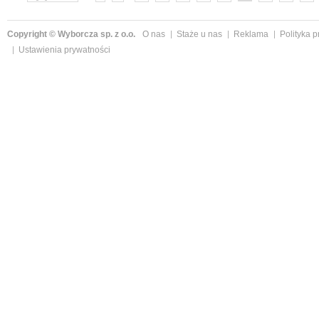
»
Copyright © Wyborcza sp. z o.o.
O nas
Staże u nas
Reklama
Polityka 
Ustawienia prywatności