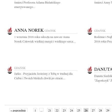
śmierci Profesora Adama Bielańskiego
śmierci Anny N
emerytowanego...
ANNA NOREK
GDAŃSK
GDAŃSK
1 września 2016 roku odeszła na zawsze Anna
Rodzinie i Naj
Norek Człowiek wielkiej energii i wielkiego serca....
2016 roku Pre
GDAŃSK
DANUTA
Jarku - Przyjacielu Jesteśmy z Tobą w trudnej dla
Danuta Siedzi
Ciebie i Twoich bliskich chwili po stracie...
"Zagończyk" Żo
« poprzednie
1
...
21
22
23
24
25
26
27
28
29