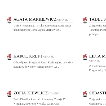
AGATA MARKIEWICZ
TADEUS
GDAŃSK
Dnia 5 września 2016 roku zginęła tragicznie nasza
Z głębokim ża
najukochańsza Córka Agata Markiewicz...
Tadeusza Pień
pełnego...
KAROL KREFT
LIDIA 
GDAŃSK
GDAŃSK
Odszedł nasz Przyjaciel Karol Kreft mądry, odważny,
Z wielkim żal
życzliwy, dowcipny. Niezastąpiony. Za...
Przyjaciółkę L
ZOFIA KIEWLICZ
SEBAST
GDAŃSK
Zofia Kiewlicz Rzecznik Patentowy Zmarła 27
Z głębokim smu
września 2016 roku w wieku 72 lat. Całe
wiadomość o ś