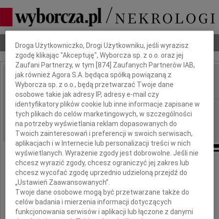
Dbamy o Twoją prywatność
Nekrologi
Odeszli
Poradnik pogrzebowy
Droga Użytkowniczko, Drogi Użytkowniku, jeśli wyrazisz
zgodę klikając "Akceptuję", Wyborcza sp. z o.o. oraz jej
Zaufani Partnerzy, w tym [
874
] Zaufanych Partnerów IAB,
jak również Agora S.A. będąca spółką powiązaną z
Lidia Maria Zabrocka
Wyborcza sp. z o.o., będą przetwarzać Twoje dane
IMIĘ I NAZWISKO:
osobowe takie jak adresy IP, adresy e-mail czy
identyfikatory plików cookie lub inne informacje zapisane w
Gdańsk
REGION:
tych plikach do celów marketingowych, w szczególności
30.09.2016
DATA EMISJI:
na potrzeby wyświetlania reklam dopasowanych do
Twoich zainteresowań i preferencji w swoich serwisach,
aplikacjach i w Internecie lub personalizacji treści w nich
wyświetlanych. Wyrażenie zgody jest dobrowolne. Jeśli nie
chcesz wyrazić zgody, chcesz ograniczyć jej zakres lub
chcesz wycofać zgodę uprzednio udzieloną przejdź do
„Ustawień Zaawansowanych”.
Twoje dane osobowe mogą być przetwarzane także do
Z wielkim żalem i smutkiem żegnamy
celów badania i mierzenia informacji dotyczących
funkcjonowania serwisów i aplikacji lub łączone z danymi
Naszą Przyjaciółkę