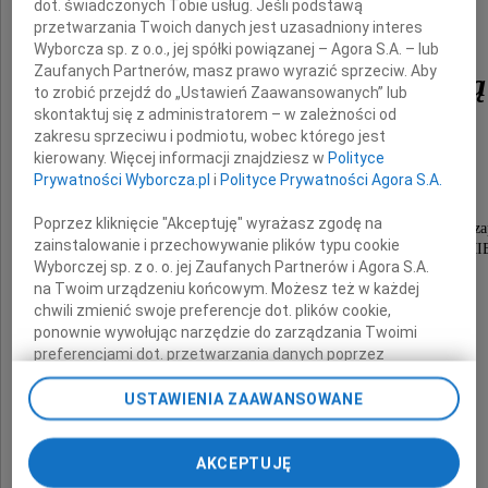
dot. świadczonych Tobie usług. Jeśli podstawą
przetwarzania Twoich danych jest uzasadniony interes
Wyborcza sp. z o.o., jej spółki powiązanej – Agora S.A. – lub
Zaufanych Partnerów, masz prawo wyrazić sprzeciw. Aby
Lidię Marię Zabrocką
to zrobić przejdź do „Ustawień Zaawansowanych” lub
skontaktuj się z administratorem – w zależności od
zakresu sprzeciwu i podmiotu, wobec którego jest
kierowany. Więcej informacji znajdziesz w
Polityce
Prywatności Wyborcza.pl
i
Polityce Prywatności Agora S.A.
Droga Lidko!
Poprzez kliknięcie "Akceptuję" wyrażasz zgodę na
Zostaniesz w naszej pamięci NA ZAWSZE, bo trudno z
zainstalowanie i przechowywanie plików typu cookie
TWOJĄ WITALNOŚĆ, DZIELNOŚĆ, DOBROĆ i ZROZUMI
Wyborczej sp. z o. o. jej Zaufanych Partnerów i Agora S.A.
na Twoim urządzeniu końcowym. Możesz też w każdej
chwili zmienić swoje preferencje dot. plików cookie,
ponownie wywołując narzędzie do zarządzania Twoimi
Niepogodzeni z Twoim odejściem
preferencjami dot. przetwarzania danych poprzez
odnośnik „Ustawienia prywatności” w stopce serwisu i
przechodząc do sekcji „Ustawienia zaawansowane”.
USTAWIENIA ZAAWANSOWANE
Zmiana ustawień plików cookie możliwa jest także za
Przyjaciele z Zacnej
pomocą ustawień przeglądarki.
AKCEPTUJĘ
My, nasi Zaufani Partnerzy i Agora S.A. możemy