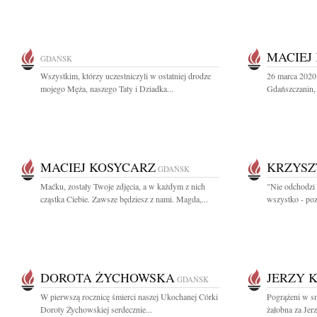
MACIEJ
GDAŃSK
Wszystkim, którzy uczestniczyli w ostatniej drodze
26 marca 2020 
mojego Męża, naszego Taty i Dziadka...
Gdańszczanin, 
MACIEJ KOSYCARZ
KRZYSZ
GDAŃSK
Maćku, zostały Twoje zdjęcia, a w każdym z nich
"Nie odchodzi 
cząstka Ciebie. Zawsze będziesz z nami. Magda,...
wszystko - pozo
DOROTA ŻYCHOWSKA
JERZY 
GDAŃSK
W pierwszą rocznicę śmierci naszej Ukochanej Córki
Pogrążeni w s
Doroty Żychowskiej serdecznie...
żałobna za Jer