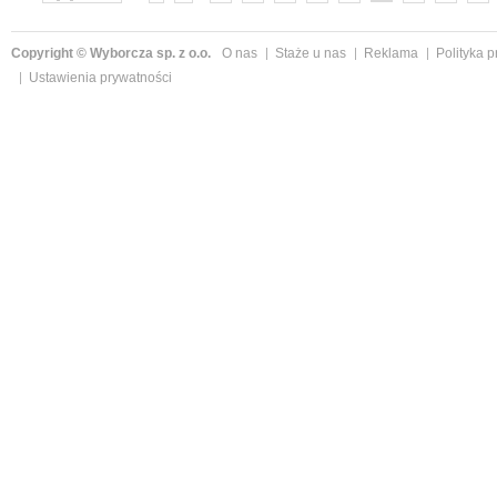
»
Copyright © Wyborcza sp. z o.o.
O nas
Staże u nas
Reklama
Polityka 
Ustawienia prywatności