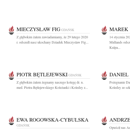
MIECZYSŁAW FIG
MAREK 
GDAŃSK
Z głębokim żalem zawiadamiamy, że 29 lutego 2020
14 stycznia 20
r. odszedł nasz ukochany Dziadek Mieczysław Fig...
Midlands odsze
Kulpa...
PIOTR BĘTLEJEWSKI
DANIEL 
GDAŃSK
Z głębokim żalem żegnamy naszego kolegę dr. n.
Pożegnanie Dan
med. Piotra Bętlejewskiego Koleżanki i Koledzy z...
Koledzy ze sz
EWA ROGOWSKA-CYBULSKA
ANDRZE
GDAŃSK
Opuścił nas A