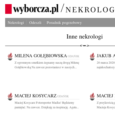
Nekrologi
Odeszli
Poradnik pogrzebowy
Inne nekrologi
MILENA GOŁĘBIOWSKA
JAKUB 
GDAŃSK
Z ogromnym smutkiem żegnamy naszą drogą Milenę
20 marca 2020 
Gołębiowską Na zawsze pozostaniesz w naszych...
najukochańszy
MACIEJ KOSYCARZ
MACIEJ
GDAŃSK
Maciej Kosycarz Fotoreporter Maćku! Będziemy
Z przykrością 
pamiętać. Na zawsze. Dziękuję za inspirację. Agata...
Macieja Kosyca