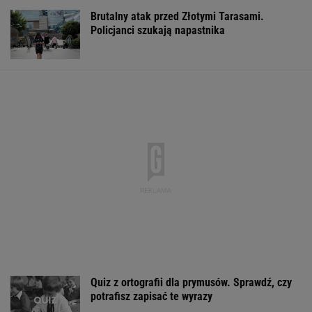
złą sławą białego chleba
Iran. Media: Modżtaba Chamenei jest w stanie
krytycznym
Wpadka z Abramowicz wywołała
szum. U Świątek wydarzyło się coś
ważniejszego
SUBSKRYPCJA
Rozstrzygnęli mecz Igi Świątek z Kostiuk.
Koniec w trzech setach
TENIS
Sandały Keen to synonim wakacyjnego
komfortu - teraz tańsze o niemal 100 zł