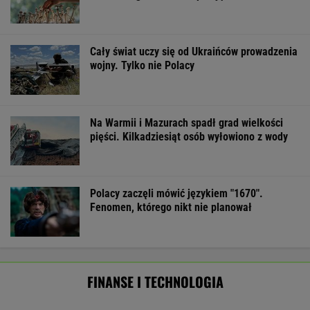
ZUS dopłaca Ukraińcom do emerytur.
Konfederacja grzmi, ale zapomina o ważnej
rzeczy