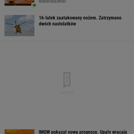
18+
Zerwana linia
Gruźlica w
Dwa pytony na s
energetyczna na
warszawskim
kobiety. Świad
Podlasiu. Żandarmeria
przedszkolu. 24 dzieci
wezwali policję
sprawdza śmigłowiec
na liście sanepidu
WSPÓŁPRACA PŁATNA Z WYBORCZA.PL
ZROZUM, POZNAJ, ODKRYWAJ
SEKCJA Z SUBSKRYPCJĄ
Prof. Andrzej Pilc: Jesteśmy blisko
skutecznego leku na depresję