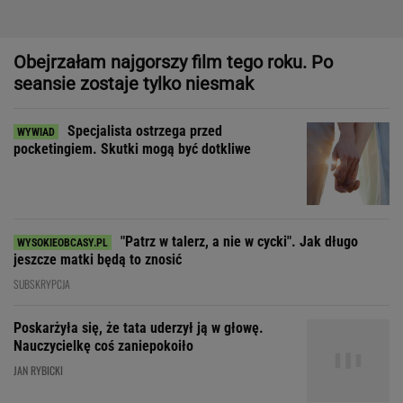
"Patrz w talerz, a nie w cycki". Jak długo
jeszcze matki będą to znosić
SUBSKRYPCJA
Poskarżyła się, że tata uderzył ją w głowę.
Nauczycielkę coś zaniepokoiło
JAN RYBICKI
Dom, do którego nie dało się wejść. Przekroczyłam próg
mediolańskiego apartamentu Osvalda Borsaniego
Zdecydowaliśmy się na
wspólne wakacje z przyjaciółką. Rozpoczęła
łowy
SUBSKRYPCJA