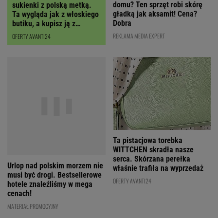
domu? Ten sprzęt robi skórę
sukienki z polską metką.
gładką jak aksamit! Cena?
Ta wygląda jak z włoskiego
Dobra
butiku, a kupisz ją z
RABATEM
REKLAMA MEDIA EXPERT
OFERTY AVANTI24
Ta pistacjowa torebka
Urlop nad polskim morzem nie
WITTCHEN skradła nasze
musi być drogi. Bestsellerowe
serca. Skórzana perełka
hotele znaleźliśmy w mega
właśnie trafiła na wyprzedaż
cenach!
OFERTY AVANTI24
MATERIAŁ PROMOCYJNY