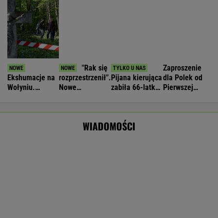
16-latek zaatakowany nożem. Zatrzymano
dwóch nastolatków
IMGW pokazał nową prognozę. Upały wracają