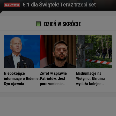
6:1 dla Świątek! Teraz trzeci set
DZIEŃ W SKRÓCIE
Niepokojące
Zwrot w sprawie
Ekshumacje na
informacje o Bidenie.
Patriotów. Jest
Wołyniu. Ukraina
Syn ujawnia
porozumienie
wydała kolejne
Ukrainy i USA
zgody