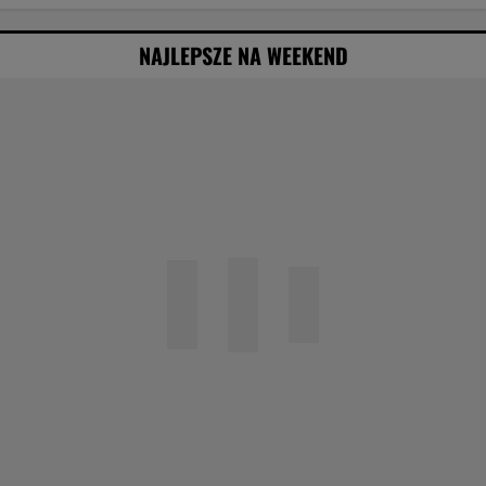
NAJLEPSZE NA WEEKEND
Obejrzałam najgorszy film tego roku. Po
seansie zostaje tylko niesmak
Specjalista ostrzega przed
pocketingiem. Skutki mogą być dotkliwe