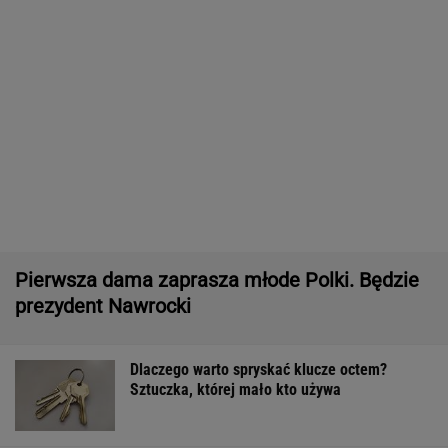
Quiz z ortografii dla prymusów. Sprawdź, czy
potrafisz zapisać te wyrazy
"Źle rozumiany". Dietetycy rozprawiają się ze