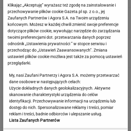
Klikając „Akceptuję” wyrażasz też zgodę na zainstalowanie i
przechowywanie plików cookie Gazeta.pl sp. z o.o., jej
Weekendowy quiz wyłoni prymusów.
Zaufanych Partnerów i Agora S.A. na Twoim urządzeniu
Większość z was odpada już w 3. pytaniu
końcowym. Możesz w każdej chwili zmienić swoje preferencje
dotyczące plików cookie, wywołując narzędzie do zarządzania
twoimi preferencjami dot. przetwarzania danych poprzez
odnośnik „Ustawienia prywatności ” w stopce serwisu i
"Mam kontrolę nad własnym ciałem". Kobiety
masowo stawiają na boysober
przechodząc do „Ustawień Zaawansowanych”. Zmiana
ustawień plików cookie możliwa jest także za pomocą ustawień
przeglądarki.
Jeden wakacyjny nawyk może mieć
My, nasi Zaufani Partnerzy i Agora S.A. możemy przetwarzać
nieprzyjemne konsekwencje. Też tak robisz?
dane osobowe w następujących celach:
Użycie dokładnych danych geolokalizacyjnych. Aktywne
MATERIAŁ PROMOCYJNY
skanowanie charakterystyki urządzenia do celów
identyfikacji. Przechowywanie informacji na urządzeniu lub
Uruchomili "Tindera dla
dostęp do nich. Spersonalizowane reklamy i treści, pomiar
medyków". Szybko zgłosili się też adwokaci
reklam i treści, badnie odbiorców i ulepszanie usług.
SUBSKRYPCJA
Lista Zaufanych Partnerów