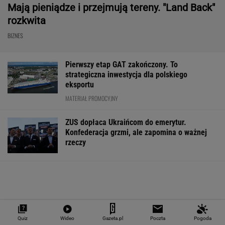
"Teraz wiemy".
1,5 tys. zł za adopcję
Zaćmienie Słoń
Naukowcy odkryli
psa. Nie trzeba nawet
będzie spektak
nowe zagrożenie
mieszkać w tej gminie
Tak zrobisz naj
związane z
zdjęcia
mikroplastikiem
WALUTY I GIEŁDA
EUR
USD
CHF
GBP
WIG
4,2983
3,7187
4,6027
5,0166
151 782,92
-0,09%
-0,41%
0,15%
-0,13%
-0,24%
SPRAWDŹ NOTOWANIA
Quiz
Wideo
Gazeta.pl
Poczta
Pogoda