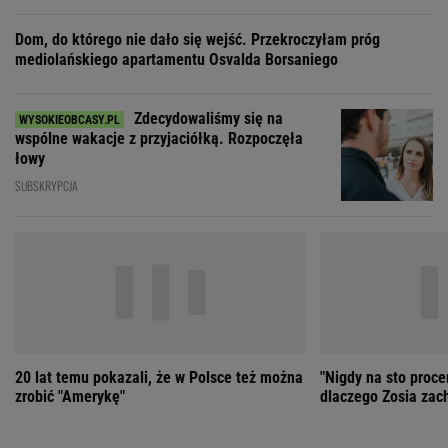
20 lat temu pokazali, że w Polsce też można
"Nigdy na sto proce
zrobić "Amerykę"
dlaczego Zosia zac
ZOBACZ WSZYSTKIE
Wybierz miasto
PEŁNA POGODA
Załaduj ponownie
Jakość powietrza:
-
Ciśnienie:
Opady:
Zachmurzenie:
-
-%
-%