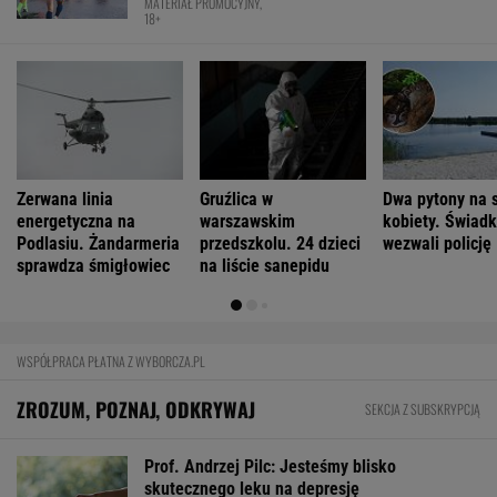
Mają pieniądze i przejmują tereny. "Land Back"
rozkwita
BIZNES
Pierwszy etap GAT zakończony. To
strategiczna inwestycja dla polskiego
eksportu
MATERIAŁ PROMOCYJNY