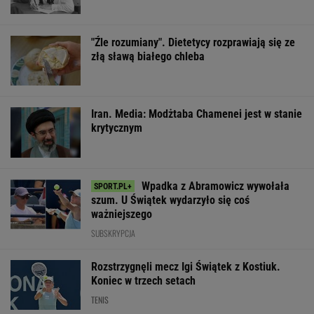
OFERTY AVANTI24
Włóż liść laurowy do
13 pytań o kultowe
Gawryluk kryty
lodówki na godzinę.
polskie seriale. Znasz
za debatę u
Efekt może cię
je na tyle, by zdobyć
Nawrockiego. T
zaskoczyć
13/13?
tłumaczy
ŻYĆ LEPIEJ