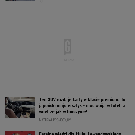
Nowa Toyota bZ4X jest dostępna w specjalnej
cenie. Pobierz cennik i sprawdź korzyść!
MATERIAŁ PROMOCYJNY
Po roku wszystko się zmieniło. Tak
wygląda dziś Natalia Bukowiecka
SUBSKRYPCJA
Wrze wokół Infantino.
Jak nauka
Mistrzyni olimp
Tyle zapłaciła UEFA za
o odżywianiu wyniosła
kończy karierę.
jego romans
Katarzynę Niewiadomą
żona znanego p
na szczyt Mont
Ventoux