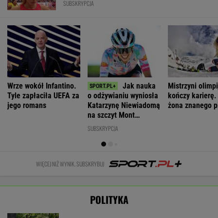
Zwrot w sprawie Patriotów. Jest porozumienie
Ukrainy i USA
Nie będzie nowej umowy TVP z Kościołem.
Obowiązuje ta podpisana przez Kurskiego
MARCIN KOZŁOWSKI