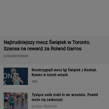
Ten SUV rozdaje karty w klasie premium. To
japoński majstersztyk - moc wbija w fotel, a
wnętrze jak w limuzynie!
MATERIAŁ PROMOCYJNY
Fatalne wieści dla klubu Lewandowskiego
PIŁKA NOŻNA
Legia gra o lidera. Nowy atak
Papszuna [NA ŻYWO]
FILIP MACUDA
Anastazja Kuś mistrzynią świata! Historyczny
występ, brawo!
LEKKOATLETYKA