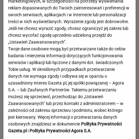
marketingowych, w szczególności na potrzeby wyświetlania
reklam dopasowanych do Twoich zainteresowań i preferencji w
swoich serwisach, aplikacjach i w Internecie lub personalizacji
treści w nich wyświetlanych. Wyrażenie zgody jest dobrowolne.
Jeśli nie chcesz wyrazić zgody, chcesz ograniczyć jej zakres lub
chcesz wycofać zgodę uprzednio udzieloną przejdź do
„Ustawień Zaawansowanych”.
Twoje dane osobowe mogą być przetwarzane także do celów
badania i mierzenia informacji dotyczących funkcjonowania
serwisów i aplikacji lub łączone z danymi dot. świadczonych
Tobie usług. W określonych przypadkach przetwarzanie
danych nie wymaga zgody i odbywa się w oparciu o
uzasadniony interes Gazeta.pl, jej spółki powiązanej – Agora
S.A. – lub Zaufanych Partnerów. Takiemu przetwarzaniu
możesz się sprzeciwić, przechodząc do „Ustawień
Zaawansowanych” lub przez kontakt z administratorem – w
zależności od zakresu sprzeciwu i podmiotu, wobec którego
jest kierowany. Więcej informacji o przetwarzaniu danych
Wieniawa jako jurorka "TzG" to
osobowych znajdziesz w dokumencie
Polityka Prywatności
dobry pomysł? "Będzie musiała być uważna"
Gazeta.pl
i
Polityka Prywatności Agora S.A.