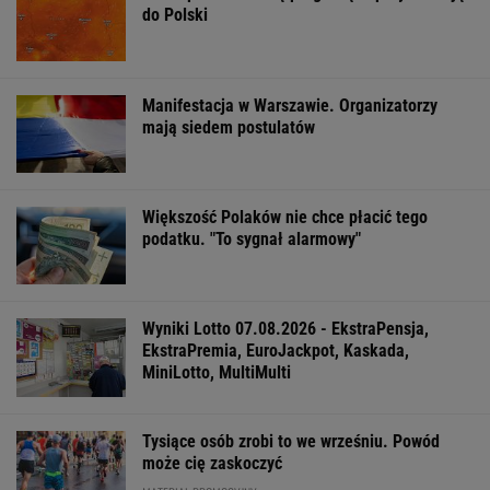
Cały świat uczy się od Ukraińców prowadzenia
wojny. Tylko nie Polacy
Na Warmii i Mazurach spadł grad wielkości
pięści. Kilkadziesiąt osób wyłowiono z wody
Polacy zaczęli mówić językiem "1670".
Fenomen, którego nikt nie planował
FINANSE I TECHNOLOGIA