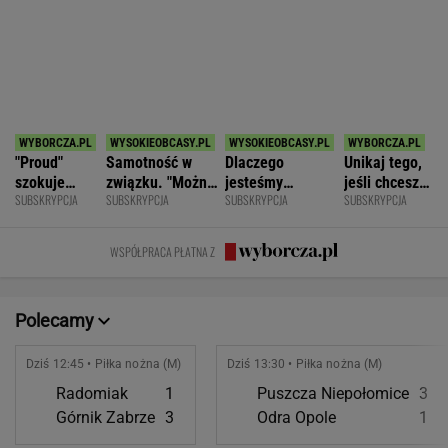
SPORT.PL
Najtrudniejszy mecz Świątek w Toronto.
Szansa na rewanż za Roland Garros
ALEKSANDER BERNARD