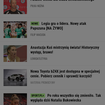
SUBSKRYPCJA
WIĘCEJ NIŻ WYNIK. SUBSKRYBUJ
POLITYKA
"Rak się
Zaproszenie
Ekshumacje na
rozprzestrzenił".
Pijana kierująca
dla Polek od
Wołyniu.
Nowe
zabiła 66-latkę.
Pierwszej
Ukraina wydała
informacje o
Ubezpieczyciel
Damy.
kolejne zgody
stanie zdrowia
chciał wypłacić
"Poznajmy się"
Joe Bidena
mniej
WIADOMOŚCI