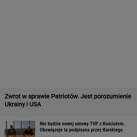
do Polski
Manifestacja w Warszawie. Organizatorzy
mają siedem postulatów
Większość Polaków nie chce płacić tego
podatku. "To sygnał alarmowy"
Wyniki Lotto 07.08.2026 - EkstraPensja,
EkstraPremia, EuroJackpot, Kaskada,
MiniLotto, MultiMulti
Tysiące osób zrobi to we wrześniu. Powód
może cię zaskoczyć
MATERIAŁ PROMOCYJNY,