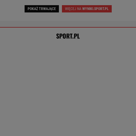
Rozstrzygnęli mecz Igi Świątek z Kostiuk.
Koniec w trzech setach
TENIS
Tysiące osób zrobi to we wrześniu. Powód
może cię zaskoczyć
MATERIAŁ PROMOCYJNY,
18+