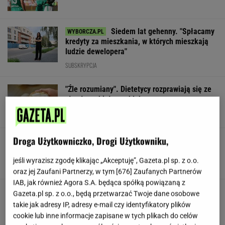
Siedem lat gehenny. "Spłacamy
kredyty za mieszkania, w których mieszkają
ludzie dewelopera"
SUBSKRYPCJA
"Źle rozumiany". Dietetycy rozprawiają się ze
złą sławą białego chleba
Droga Użytkowniczko, Drogi Użytkowniku,
Nowy ruch w USA. Land Back szybko zyskuje
popularność
jeśli wyrazisz zgodę klikając „Akceptuję”, Gazeta.pl sp. z o.o.
TOMASZ KILIAN
oraz jej Zaufani Partnerzy, w tym [
676
] Zaufanych Partnerów
IAB, jak również Agora S.A. będąca spółką powiązaną z
Polskie korzenie i hollywoodzki dorobek. Mało
Gazeta.pl sp. z o.o., będą przetwarzać Twoje dane osobowe
kto zna jej historię
takie jak adresy IP, adresy e-mail czy identyfikatory plików
cookie lub inne informacje zapisane w tych plikach do celów