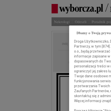
Nekrologi
Odeszli
Poradnik p
Dbamy o Twoją prywa
Elżbie
Droga Użytkowniczko, Dr
IMIĘ I NAZWISKO:
Partnerzy, w tym [
874
]
o.o., będą przetwarzać 
Warszawa
REGION:
informacje zapisane w
dopasowanych do Twoich
26.09.2009
DATA EMISJI:
personalizacji treści 
ograniczyć jej zakres
Twoje dane osobowe mo
funkcjonowania serwisó
przetwarzania Twoich da
W 
Zaufanych Partnerów, 
skontaktuj się z admin
Więcej informacji znaj
Poprzez kliknięcie "Ak