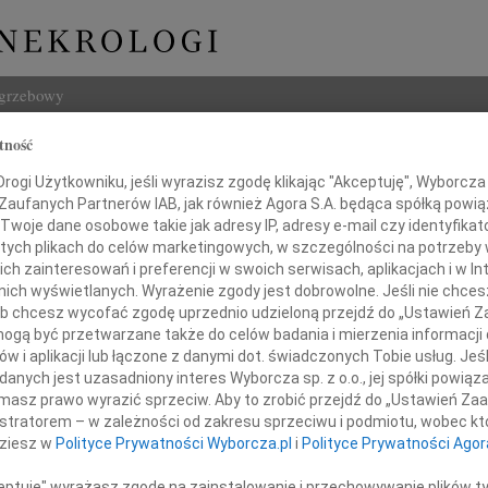
ogrzebowy
tność
Szukaj
ta Żywicka
ogi Użytkowniku, jeśli wyrazisz zgodę klikając "Akceptuję", Wyborcza sp
Imię i na
 Zaufanych Partnerów IAB, jak również Agora S.A. będąca spółką powi
Twoje dane osobowe takie jak adresy IP, adresy e-mail czy identyfikato
 tych plikach do celów marketingowych, w szczególności na potrzeby 
 zainteresowań i preferencji w swoich serwisach, aplikacjach i w Int
w nich wyświetlanych. Wyrażenie zgody jest dobrowolne. Jeśli nie chce
INNE NE
 lub chcesz wycofać zgodę uprzednio udzieloną przejdź do „Ustawień
Jerzy
gą być przetwarzane także do celów badania i mierzenia informacji
W dni
w i aplikacji lub łączone z danymi dot. świadczonych Tobie usług. Jeś
Kryst
nych jest uzasadniony interes Wyborcza sp. z o.o., jej spółki powiąza
Z żal
dniu 24 września 2009 roku
masz prawo wyrazić sprzeciw. Aby to zrobić przejdź do „Ustawień Z
Ewa W
istratorem – w zależności od zakresu sprzeciwu i podmiotu, wobec któ
zmarła w wieku 54 lat
W dni
dziesz w
Polityce Prywatności Wyborcza.pl
i
Polityce Prywatności Agor
Małgo
Z wie
ceptuję" wyrażasz zgodę na zainstalowanie i przechowywanie plików t