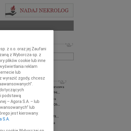
 nekrologów i wspomnień
. z o.o. oraz jej Zaufani
zwisko lub numer ogłoszenia:
ązaną z Wyborcza sp. z
ry plików cookie lub inne
wyświetlania reklam
+ szukanie zaawansowane
ernecie lub
sz wyrazić zgody, chcesz
KROLOGI
 Zaawansowanych”.
 Downarowicz
wiek: 94
07.08.2026
Warszawa
 dotyczących
u 1 sierpnia 2026 roku zmarł w wieku 94...
li podstawą
yna Czerny-Latek
07.08.2026
Warszawa
nej – Agora S.A. – lub
em zawiadamiamy, że dnia 3 sierpnia 2026...
aawansowanych” lub
olińska-Witort
07.08.2026
Warszawa
rego jest kierowany.
u 31 lipca 2026 roku zmarła w wieku 78...
a S.A.
rzata Kościelska
07.08.2026
Warszawa
lkim bólem zawiadamiamy, że 3...
ypu cookie Wyborczej sp.