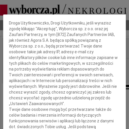
Dbamy o Twoją prywatność
Droga Użytkowniczko, Drogi Użytkowniku, jeśli wyrazisz
Nekrologi
Odeszli
Poradnik pogrzebowy
zgodę klikając "Akceptuję", Wyborcza sp. z o.o. oraz jej
Zaufani Partnerzy, w tym [
872
] Zaufanych Partnerów IAB,
jak również Agora S.A. będąca spółką powiązaną z
Wyborcza sp. z o.o., będą przetwarzać Twoje dane
Ryszard Pyzlak
IMIĘ I NAZWISKO:
osobowe takie jak adresy IP, adresy e-mail czy
identyfikatory plików cookie lub inne informacje zapisane w
tych plikach do celów marketingowych, w szczególności
Warszawa
REGION:
na potrzeby wyświetlania reklam dopasowanych do
28.09.2009
DATA EMISJI:
Twoich zainteresowań i preferencji w swoich serwisach,
aplikacjach i w Internecie lub personalizacji treści w nich
wyświetlanych. Wyrażenie zgody jest dobrowolne. Jeśli nie
chcesz wyrazić zgody, chcesz ograniczyć jej zakres lub
chcesz wycofać zgodę uprzednio udzieloną przejdź do
„Ustawień Zaawansowanych”.
W dniu 23 września 2009 roku
Twoje dane osobowe mogą być przetwarzane także do
zmarł, przeżywszy 83 lata
celów badania i mierzenia informacji dotyczących
funkcjonowania serwisów i aplikacji lub łączone z danymi
dot. świadczonych Tobie usług. Jeśli podstawą