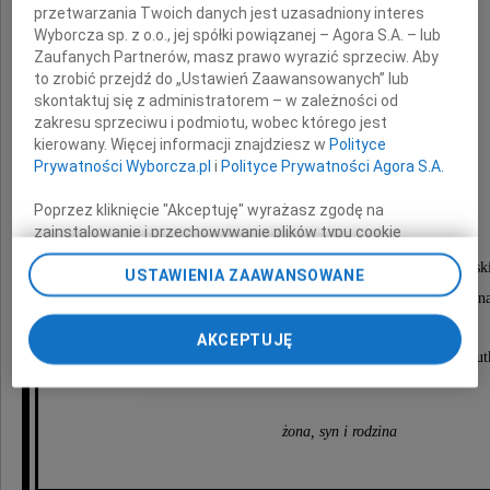
przetwarzania Twoich danych jest uzasadniony interes
Wyborcza sp. z o.o., jej spółki powiązanej – Agora S.A. – lub
Zaufanych Partnerów, masz prawo wyrazić sprzeciw. Aby
to zrobić przejdź do „Ustawień Zaawansowanych” lub
skontaktuj się z administratorem – w zależności od
por. Ryszard Pyzlak
zakresu sprzeciwu i podmiotu, wobec którego jest
kierowany. Więcej informacji znajdziesz w
Polityce
Prywatności Wyborcza.pl
i
Polityce Prywatności Agora S.A.
Nabożeństwo żałobne odbędzie się
Poprzez kliknięcie "Akceptuję" wyrażasz zgodę na
zainstalowanie i przechowywanie plików typu cookie
29 września 2009 roku o godzinie 10.00
Wyborczej sp. z o. o. jej Zaufanych Partnerów i Agora S.A.
w kościele Zesłania Ducha Świętego przy ul. Broniewsk
USTAWIENIA ZAAWANSOWANE
na Twoim urządzeniu końcowym. Możesz też w każdej
chwili zmienić swoje preferencje dot. plików cookie,
po którym nastąpi wyprowadzenie?na Cmentarz Wojskowy n
ponownie wywołując narzędzie do zarządzania Twoimi
AKCEPTUJĘ
preferencjami dot. przetwarzania danych poprzez
O czym zawiadamiają pogrążeni w głębokim smut
odnośnik „Ustawienia prywatności” w stopce serwisu i
przechodząc do sekcji „Ustawienia zaawansowane”.
Zmiana ustawień plików cookie możliwa jest także za
pomocą ustawień przeglądarki.
żona, syn i rodzina
My, nasi Zaufani Partnerzy i Agora S.A. możemy