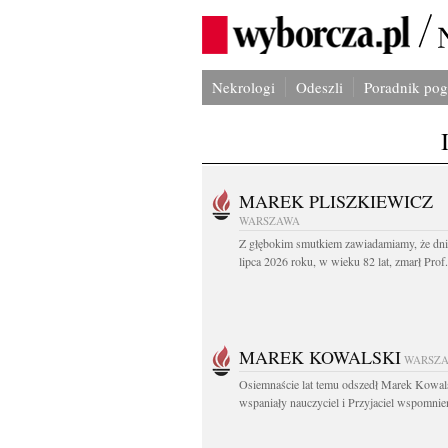
Nekrologi
Odeszli
Poradnik po
MAREK PLISZKIEWICZ
WARSZAWA
Z głębokim smutkiem zawiadamiamy, że dni
lipca 2026 roku, w wieku 82 lat, zmarł Prof
MAREK KOWALSKI
WARSZ
Osiemnaście lat temu odszedł Marek Kowal
wspaniały nauczyciel i Przyjaciel wspomnien