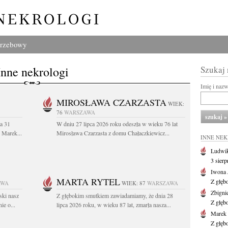
grzebowy
Inne nekrologi
Szukaj
Imię i naz
MIROSŁAWA CZARZASTA
WIEK:
76
WARSZAWA
a 31
W dniu 27 lipca 2026 roku odeszła w wieku 76 lat
. Marek...
Mirosława Czarzasta z domu Chałaczkiewicz...
INNE NE
Ludwik
3 sier
Iwona 
MARTA RYTEL
Z głęb
AWA
WIEK: 87
WARSZAWA
Zbigni
ski nasz
Z głębokim smutkiem zawiadamiamy, że dnia 28
Z głęb
ie o...
lipca 2026 roku, w wieku 87 lat, zmarła nasza...
Marek 
Z głęb