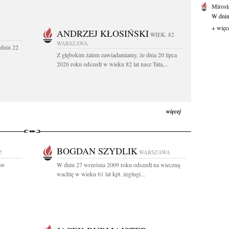
Mirosł
W dniu
+ więc
ANDRZEJ KŁOSIŃSKI
WIEK: 82
WARSZAWA
dniu 22
Z głębokim żalem zawiadamiamy, że dnia 20 lipca
2026 roku odszedł w wieku 82 lat nasz Tata,...
więcej
BOGDAN SZYDLIK
Z
WARSZAWA
aw
W dniu 27 września 2009 roku odszedł na wieczną
wachtę w wieku 61 lat kpt. żeglugi...