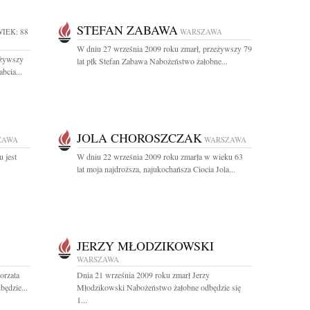
STEFAN ZABAWA
IEK: 88
WARSZAWA
W dniu 27 września 2009 roku zmarł, przeżywszy 79
eżywszy
lat płk Stefan Zabawa Nabożeństwo żałobne...
bcia...
JOLA CHOROSZCZAK
ZAWA
WARSZAWA
 jest
W dniu 22 września 2009 roku zmarła w wieku 63
.
lat moja najdroższa, najukochańsza Ciocia Jola...
JERZY MŁODZIKOWSKI
WARSZAWA
orzata
Dnia 21 września 2009 roku zmarł Jerzy
ędzie...
Młodzikowski Nabożeństwo żałobne odbędzie się
1...