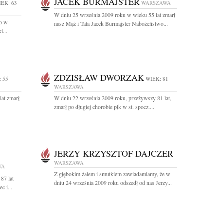
JACEK BURMAJSTER
EK: 63
WARSZAWA
W dniu 25 września 2009 roku w wieku 55 lat zmarł
zo w
nasz Mąż i Tata Jacek Burmajster Nabożeństwo...
i...
ZDZISŁAW DWORZAK
 55
WIEK: 81
WARSZAWA
at zmarł
W dniu 22 września 2009 roku, przeżywszy 81 lat,
zmarł po długiej chorobie płk w st. spocz....
JERZY KRZYSZTOF DAJCZER
WARSZAWA
WA
Z głębokim żalem i smutkiem zawiadamiamy, że w
87 lat
dniu 24 września 2009 roku odszedł od nas Jerzy...
 i...