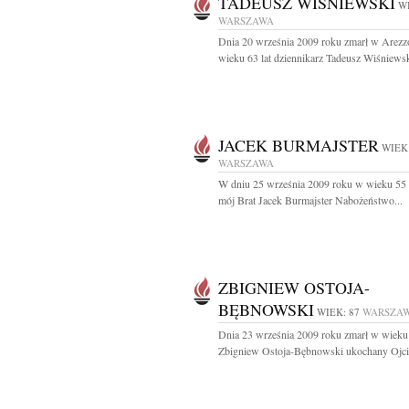
TADEUSZ WIŚNIEWSKI
WI
WARSZAWA
Dnia 20 września 2009 roku zmarł w Arez
wieku 63 lat dziennikarz Tadeusz Wiśniewsk
JACEK BURMAJSTER
WIEK:
WARSZAWA
W dniu 25 września 2009 roku w wieku 55 l
mój Brat Jacek Burmajster Nabożeństwo...
ZBIGNIEW OSTOJA-
BĘBNOWSKI
WIEK: 87
WARSZA
Dnia 23 września 2009 roku zmarł w wieku 
Zbigniew Ostoja-Bębnowski ukochany Ojciec