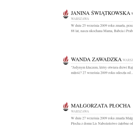
JANINA ŚWIĄTKOWSKA
W
WARSZAWA
W dniu 25 września 2009 roku zmarła, prz
88 lat, nasza ukochana Mama, Babcia i Praba
WANDA ZAWADZKA
WARS
"Jedynym kluczem, który otwiera drzwi Raju
miłość? 27 września 2009 roku odeszła od..
MAŁGORZATA PŁOCHA
WARSZAWA
W dniu 27 września 2009 roku zmarła Małg
Płocha z domu Lis Nabożeństwo żałobne odb