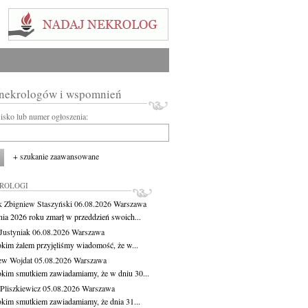
 nekrologów i wspomnień
wisko lub numer ogłoszenia:
+ szukanie zaawansowane
KROLOGI
 Zbigniew Staszyński
06.08.2026
Warszawa
pnia 2026 roku zmarł w przeddzień swoich...
Justyniak
06.08.2026
Warszawa
okim żalem przyjęliśmy wiadomość, że w...
ew Wojdat
05.08.2026
Warszawa
okim smutkiem zawiadamiamy, że w dniu 30...
Pliszkiewicz
05.08.2026
Warszawa
okim smutkiem zawiadamiamy, że dnia 31...