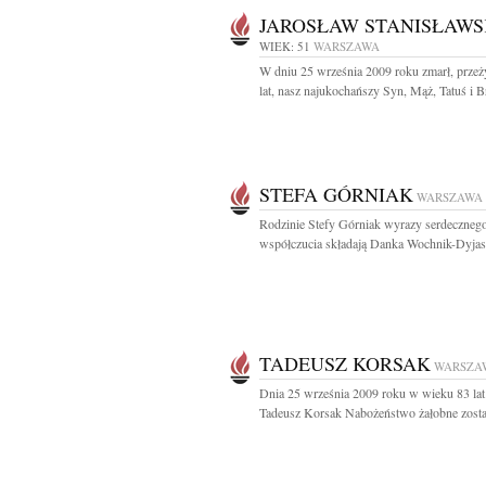
JAROSŁAW STANISŁAWS
WIEK: 51
WARSZAWA
W dniu 25 września 2009 roku zmarł, prze
lat, nasz najukochańszy Syn, Mąż, Tatuś i Br
STEFA GÓRNIAK
WARSZAWA
Rodzinie Stefy Górniak wyrazy serdeczneg
współczucia składają Danka Wochnik-Dyjas.
TADEUSZ KORSAK
WARSZA
Dnia 25 września 2009 roku w wieku 83 lat
Tadeusz Korsak Nabożeństwo żałobne zostan