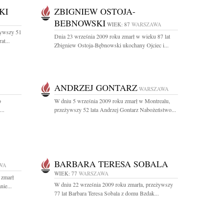
KI
ZBIGNIEW OSTOJA-
BEBNOWSKI
WIEK: 87
WARSZAWA
żywszy 51
Dnia 23 września 2009 roku zmarł w wieku 87 lat
at...
Zbigniew Ostoja-Bębnowski ukochany Ojciec i...
ANDRZEJ GONTARZ
WARSZAWA
o
W dniu 5 września 2009 roku zmarł w Montrealu,
..
przeżywszy 52 lata Andrzej Gontarz Nabożeństwo...
BARBARA TERESA SOBALA
WA
WIEK: 77
WARSZAWA
 zmarł
W dniu 22 września 2009 roku zmarła, przeżywszy
ie...
77 lat Barbara Teresa Sobala z domu Bzdak...