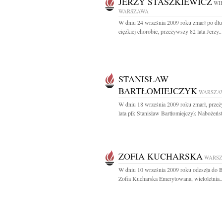
JERZY STASZKIEWICZ
WI
WARSZAWA
W dniu 24 września 2009 roku zmarł po dług
ciężkiej chorobie, przeżywszy 82 lata Jerzy..
STANISŁAW
BARTŁOMIEJCZYK
WARSZA
W dniu 18 września 2009 roku zmarł, prze
lata płk Stanisław Bartłomiejczyk Nabożeńs
ZOFIA KUCHARSKA
WARS
W dniu 10 września 2009 roku odeszła do 
Zofia Kucharska Emerytowana, wieloletnia..