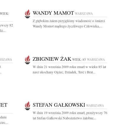
WANDY MAMOT
WIEK:
WARSZAWA
Z głębokim żalem przyjęliśmy wiadomość o śmierci
żywszy 82
Wandy Momot mądrego życzliwego Człowieka,...
i...
ZBIGNIEW ŻAK
RSZAWA
WIEK: 85
WARSZAWA
3
W dniu 21 września 2009 roku zmarł w wieku 85 lat
.
nasz ukochany Ojciec, Dziadek, Teść i Brat...
NET
STEFAN GAŁKOWSKI
WARSZAWA
W dniu 19 września 2009 roku zmarł, przeżywszy 76
edniu
lat Stefan Gałkowski Nabożeństwo żałobne...
iec...