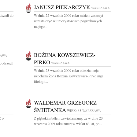
JANUSZ PIEKARCZYK
WARSZAWA
dszedł do
W dniu 22 września 2009 roku miałem zaszczyt
uczestniczyć w uroczystościach pogrzebowych
mojego...
BOŻENA KOWSZEWICZ-
ZAWA
PIRKO
t odszedł
WARSZAWA
W dniu 23 września 2009 roku odeszła moja
ukochana Żona Bożena Kowszewicz-Pirko mgr
filologii...
WALDEMAR GRZEGORZ
ŚMIETANKA
WIEK: 63
WARSZAWA
ć o
Z głębokim bólem zawiadamiamy, że w dniu 23
września 2009 roku zmarł w wieku 63 lat, po...