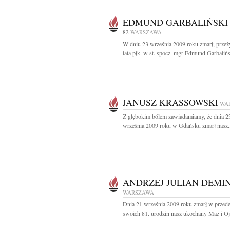
EDMUND GARBALIŃSKI
82
WARSZAWA
W dniu 23 września 2009 roku zmarł, prze
lata płk. w st. spocz. mgr Edmund Garbalińsk
JANUSZ KRASSOWSKI
WA
Z głębokim bólem zawiadamiamy, że dnia 2
września 2009 roku w Gdańsku zmarł nasz..
ANDRZEJ JULIAN DEMI
WARSZAWA
Dnia 21 września 2009 roku zmarł w przed
swoich 81. urodzin nasz ukochany Mąż i Ojc