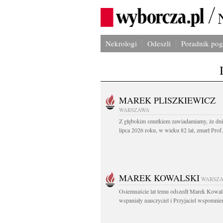
Nekrologi
Odeszli
Poradnik po
MAREK PLISZKIEWICZ
WARSZAWA
Z głębokim smutkiem zawiadamiamy, że dni
lipca 2026 roku, w wieku 82 lat, zmarł Prof
MAREK KOWALSKI
WARSZ
Osiemnaście lat temu odszedł Marek Kowal
wspaniały nauczyciel i Przyjaciel wspomnien