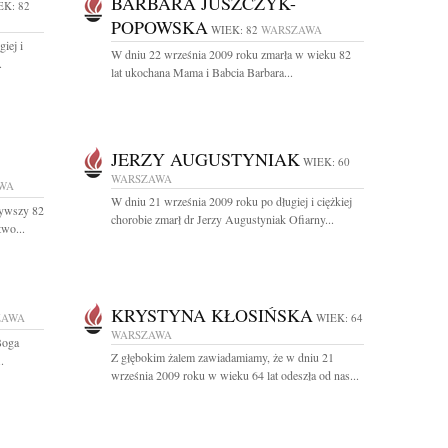
BARBARA JUSZCZYK-
EK: 82
POPOWSKA
WIEK: 82
WARSZAWA
iej i
W dniu 22 września 2009 roku zmarła w wieku 82
.
lat ukochana Mama i Babcia Barbara...
JERZY AUGUSTYNIAK
WIEK: 60
WARSZAWA
WA
W dniu 21 września 2009 roku po długiej i ciężkiej
żywszy 82
chorobie zmarł dr Jerzy Augustyniak Ofiarny...
two...
KRYSTYNA KŁOSIŃSKA
ZAWA
WIEK: 64
WARSZAWA
Boga
Z głębokim żalem zawiadamiamy, że w dniu 21
.
września 2009 roku w wieku 64 lat odeszła od nas...