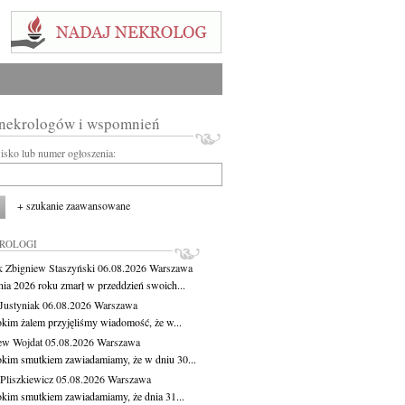
 nekrologów i wspomnień
wisko lub numer ogłoszenia:
+ szukanie zaawansowane
KROLOGI
 Zbigniew Staszyński
06.08.2026
Warszawa
pnia 2026 roku zmarł w przeddzień swoich...
Justyniak
06.08.2026
Warszawa
okim żalem przyjęliśmy wiadomość, że w...
ew Wojdat
05.08.2026
Warszawa
okim smutkiem zawiadamiamy, że w dniu 30...
Pliszkiewicz
05.08.2026
Warszawa
okim smutkiem zawiadamiamy, że dnia 31...