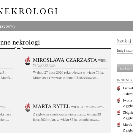
grzebowy
Inne nekrologi
Szukaj
Imię i naz
MIROSŁAWA CZARZASTA
WIEK:
76
WARSZAWA
a 31
W dniu 27 lipca 2026 roku odeszła w wieku 76 lat
. Marek...
Mirosława Czarzasta z domu Chałaczkiewicz...
INNE NE
Ludwik
3 sier
Iwona 
MARTA RYTEL
Z głęb
AWA
WIEK: 87
WARSZAWA
Zbigni
ski nasz
Z głębokim smutkiem zawiadamiamy, że dnia 28
Z głęb
ie o...
lipca 2026 roku, w wieku 87 lat, zmarła nasza...
Marek 
Z głęb