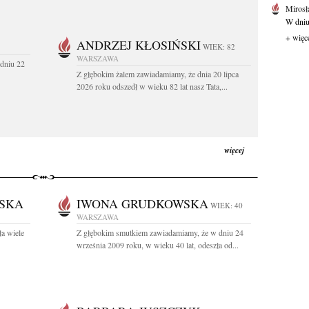
Mirosł
W dniu
+ więc
ANDRZEJ KŁOSIŃSKI
WIEK: 82
WARSZAWA
dniu 22
Z głębokim żalem zawiadamiamy, że dnia 20 lipca
2026 roku odszedł w wieku 82 lat nasz Tata,...
więcej
SKA
IWONA GRUDKOWSKA
WIEK: 40
WARSZAWA
ła wiele
Z głębokim smutkiem zawiadamiamy, że w dniu 24
września 2009 roku, w wieku 40 lat, odeszła od...