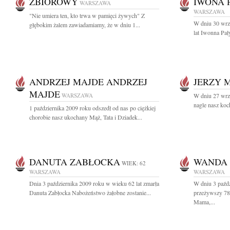
ZBIOROWY
IWONA 
WARSZAWA
WARSZAWA
"Nie umiera ten, kto trwa w pamięci żywych" Z
W dniu 30 wrz
głębokim żalem zawiadamiamy, że w dniu 1...
lat Iwonna Pa
ANDRZEJ MAJDE ANDRZEJ
JERZY 
MAJDE
WARSZAWA
W dniu 27 wrz
nagle nasz koc
1 października 2009 roku odszedł od nas po ciężkiej
chorobie nasz ukochany Mąż, Tata i Dziadek...
DANUTA ZABŁOCKA
WANDA 
WIEK: 62
WARSZAWA
WARSZAWA
Dnia 3 października 2009 roku w wieku 62 lat zmarła
W dniu 3 paźdz
Danuta Zabłocka Nabożeństwo żałobne zostanie...
przeżywszy 78 
Mama,...