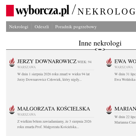
Nekrologi
Odeszli
Poradnik pogrzebowy
Inne nekrologi
JERZY DOWNAROWICZ
EWA WO
WIEK: 94
WARSZAWA
WARSZAWA
W dniu 1 sierpnia 2026 roku zmarł w wieku 94 lat
W dniu 31 lipc
Jerzy Downarowicz Człowiek, który nigdy...
Ewa Wolińska-W
MAŁGORZATA KOŚCIELSKA
MARIAN
WARSZAWA
W dniu 22 lipc
Z wielkim bólem zawiadamiamy, że 3 sierpnia 2026
Marianna Czas
roku zmarła Prof. Małgorzata Kościelska...