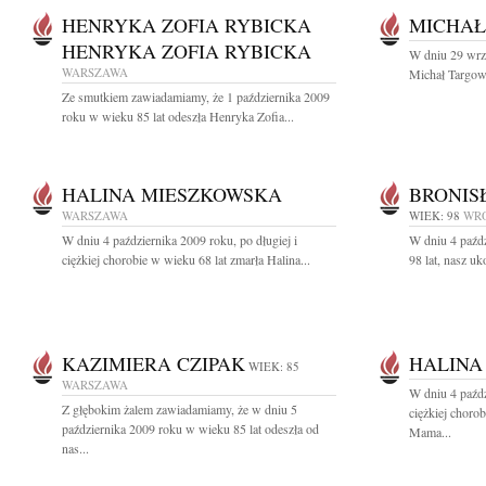
HENRYKA ZOFIA RYBICKA
MICHAŁ
HENRYKA ZOFIA RYBICKA
W dniu 29 wrz
WARSZAWA
Michał Targows
Ze smutkiem zawiadamiamy, że 1 października 2009
roku w wieku 85 lat odeszła Henryka Zofia...
HALINA MIESZKOWSKA
BRONIS
WARSZAWA
WIEK: 98
WR
W dniu 4 października 2009 roku, po długiej i
W dniu 4 paźd
ciężkiej chorobie w wieku 68 lat zmarła Halina...
98 lat, nasz uk
KAZIMIERA CZIPAK
HALINA
WIEK: 85
WARSZAWA
W dniu 4 paźdz
Z głębokim żalem zawiadamiamy, że w dniu 5
ciężkiej choro
października 2009 roku w wieku 85 lat odeszła od
Mama...
nas...