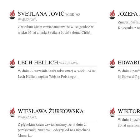
SVETLANA JOVIĆ
JÓZEFA
WIEK: 65
WARSZAWA
Zmarła Józefa 
Z wielkim żalem zawiadamiamy, że w Belgradzie w
Koleżanka z re
wieku 65 lat zmarła Svetlana Jović z domu Ćirlić...
LECH HELLICH
EDWARD
WARSZAWA
W dniu 22 września 2009 roku zmarł w wieku 84 lat
W dniu 2 paźd
Lech Hellich kapitan Wojska Polskiego...
lat Edward Try
WIESŁAWA ŻURKOWSKA
WIKTOR
WARSZAWA
W dniu 1 paźd
Z głębokim żalem zawiadamiamy, że w dniu 2
80 lat nasz koc
października 2009 roku odeszła od nas ukochana
Mama i...