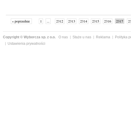
« poprzednie
1
...
2312
2313
2314
2315
2316
2317
2
...
2342
następne »
Copyright © Wyborcza sp. z o.o.
O nas
Staże u nas
Reklama
Polityka 
Ustawienia prywatności