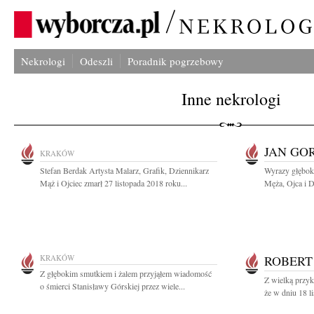
Nekrologi
Odeszli
Poradnik pogrzebowy
Inne nekrologi
JAN GO
KRAKÓW
Stefan Berdak Artysta Malarz, Grafik, Dziennikarz
Wyrazy głębok
Mąż i Ojciec zmarł 27 listopada 2018 roku...
Męża, Ojca i D
KRAKÓW
ROBERT
Z głębokim smutkiem i żalem przyjąłem wiadomość
Z wielką przyk
o śmierci Stanisławy Górskiej przez wiele...
że w dniu 18 l