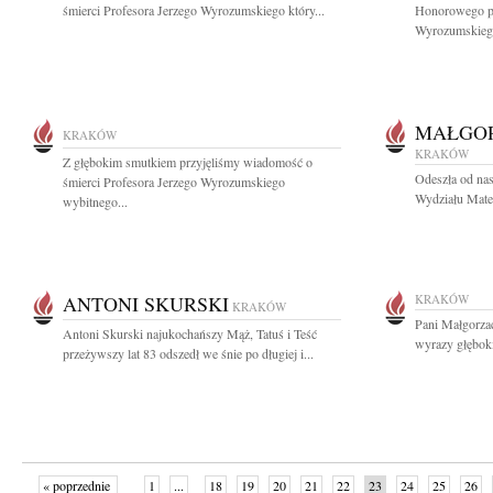
śmierci Profesora Jerzego Wyrozumskiego który...
Honorowego pro
Wyrozumskiego
MAŁGO
KRAKÓW
KRAKÓW
Z głębokim smutkiem przyjęliśmy wiadomość o
Odeszła od na
śmierci Profesora Jerzego Wyrozumskiego
Wydziału Matem
wybitnego...
ANTONI SKURSKI
KRAKÓW
KRAKÓW
Pani Małgorza
Antoni Skurski najukochańszy Mąż, Tatuś i Teść
wyrazy głęboki
przeżywszy lat 83 odszedł we śnie po długiej i...
« poprzednie
1
...
18
19
20
21
22
23
24
25
26