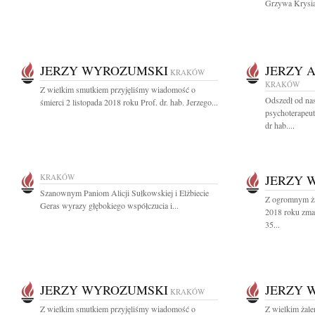
Grzywa Krysia,
JERZY WYROZUMSKI
JERZY 
KRAKÓW
KRAKÓW
Z wielkim smutkiem przyjęliśmy wiadomość o
Odszedł od nas
śmierci 2 listopada 2018 roku Prof. dr. hab. Jerzego...
psychoterapeut
dr hab....
KRAKÓW
JERZY 
Szanownym Paniom Alicji Sułkowskiej i Elżbiecie
Z ogromnym ża
Geras wyrazy głębokiego współczucia i...
2018 roku zma
35...
JERZY WYROZUMSKI
JERZY 
KRAKÓW
Z wielkim smutkiem przyjęliśmy wiadomość o
Z wielkim żal