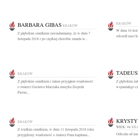
BARBARA GIBAS
KRAKÓW
KRAKÓW
W dniu 16 list
Z głębokim smutkiem zawiadamiamy, że w dniu 7
odszedł nasz k
listopada 2018 r po ciężkiej chorobie zmarła w...
TADEUS
KRAKÓW
Z głębokim smutkiem i żalem przyjąłem wiadomość
Z głębokim ża
o śmierci Gustawa Marciaka muzyka Zespołu
wspaniałego czł
Pieśni...
KRYSTY
KRAKÓW
WIEK: 46
KR
Z wielkim smutkiem, w dniu 11 listopada 2018 roku
Odeszła od nas
przyjęliśmy wiadomość o śmierci Pana kapitana...