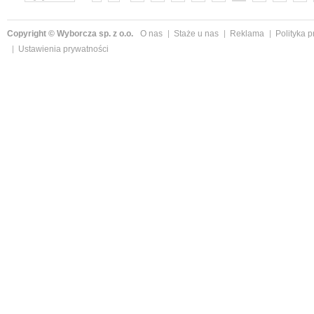
»
Copyright © Wyborcza sp. z o.o.
O nas
Staże u nas
Reklama
Polityka 
Ustawienia prywatności