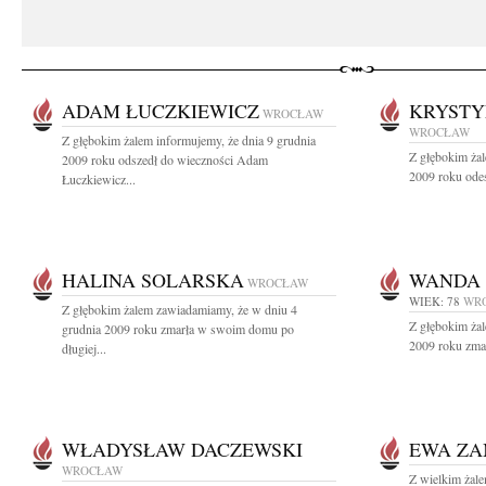
ADAM ŁUCZKIEWICZ
KRYSTY
WROCŁAW
WROCŁAW
Z głębokim żalem informujemy, że dnia 9 grudnia
Z głębokim żal
2009 roku odszedł do wieczności Adam
2009 roku odes
Łuczkiewicz...
HALINA SOLARSKA
WANDA 
WROCŁAW
WIEK: 78
WR
Z głębokim żalem zawiadamiamy, że w dniu 4
Z głębokim żal
grudnia 2009 roku zmarła w swoim domu po
2009 roku zmar
długiej...
WŁADYSŁAW DACZEWSKI
EWA ZA
WROCŁAW
Z wielkim żal