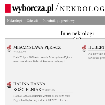
Nekrologi
Odeszli
Poradnik pogrzebowy
Inne nekrologi
MIECZYSŁAWA PĘKACZ
HUBERT
WROCŁAW
Nie mów nic: ju
Dnia 25 lipca 2026 roku zmarła Mieczysława Pękacz
rozumiem przed
ukochana Mama, Babcia i Teściowa pedagog i...
HALINA HANNA
KOŚCIELNIAK
WROCŁAW
Halina Hanna Kościelniak Zmarła 30.06.2026 roku
Pogrzeb odbędzie się w dniu 4.08.2026 roku na...