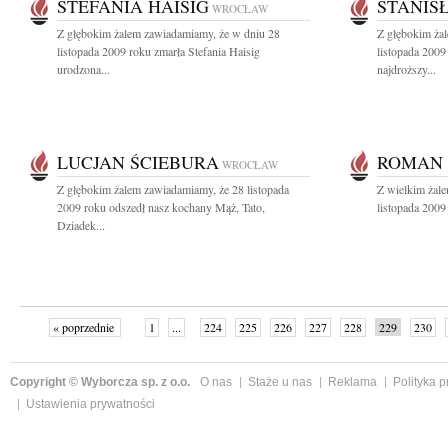
STEFANIA HAISIG
STANIS
WROCŁAW
Z głębokim żalem zawiadamiamy, że w dniu 28
Z głębokim ża
listopada 2009 roku zmarła Stefania Haisig
listopada 2009
urodzona...
najdroższy...
LUCJAN ŚCIEBURA
ROMAN 
WROCŁAW
Z głębokim żalem zawiadamiamy, że 28 listopada
Z wielkim żal
2009 roku odszedł nasz kochany Mąż, Tato,
listopada 2009
Dziadek...
« poprzednie
1
...
224
225
226
227
228
229
230
następne »
Copyright © Wyborcza sp. z o.o.
O nas
Staże u nas
Reklama
Polityka 
Ustawienia prywatności