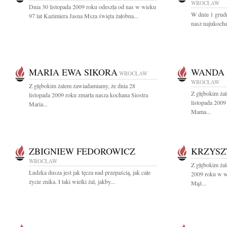
WROCŁAW
Dnia 30 listopada 2009 roku odeszła od nas w wieku
W dniu 1 grudn
97 lat Kazimiera Jasna Msza święta żałobna...
nasz najukocha
MARIA EWA SIKORA
WANDA 
WROCŁAW
WROCŁAW
Z głębokim żalem zawiadamiamy, że dnia 28
Z głębokim ża
listopada 2009 roku zmarła nasza kochana Siostra
listopada 2009
Maria...
Mama...
ZBIGNIEW FEDOROWICZ
KRZYSZ
WROCŁAW
Z głębokim żal
Ludzka dusza jest jak tęcza nad przepaścią, jak całe
2009 roku w wi
życie znika. I taki wielki żal, jakby...
Mąż...