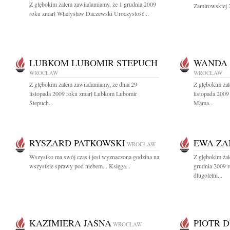
Z głębokim żalem zawiadamiamy, że 1 grudnia 2009
Zamirowskiej 2
roku zmarł Władysław Daczewski Uroczystość...
LUBKOM LUBOMIR STEPUCH
WANDA 
WROCŁAW
WROCŁAW
Z głębokim żalem zawiadamiamy, że dnia 29
Z głębokim ża
listopada 2009 roku zmarł Lubkom Lubomir
listopada 2009
Stepuch...
Mama...
RYSZARD PATKOWSKI
EWA ZA
WROCŁAW
Wszystko ma swój czas i jest wyznaczona godzina na
Z głębokim ża
wszystkie sprawy pod niebem... Księga...
grudnia 2009 
długoletni...
KAZIMIERA JASNA
PIOTR 
WROCŁAW