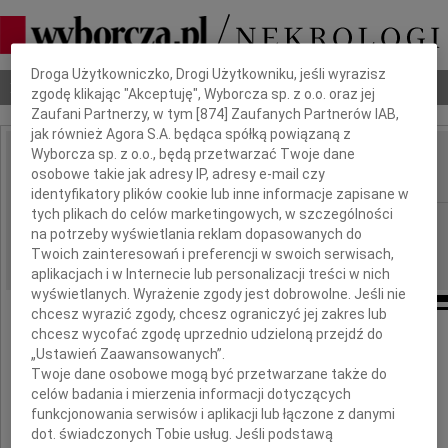
Dbamy o Twoją prywatność
Droga Użytkowniczko, Drogi Użytkowniku, jeśli wyrazisz
Nekrologi
Odeszli
Poradnik pogrzebowy
zgodę klikając "Akceptuję", Wyborcza sp. z o.o. oraz jej
Zaufani Partnerzy, w tym [
874
] Zaufanych Partnerów IAB,
jak również Agora S.A. będąca spółką powiązaną z
Wyborcza sp. z o.o., będą przetwarzać Twoje dane
Władysław Gliniak
osobowe takie jak adresy IP, adresy e-mail czy
IMIĘ I NAZWISKO:
identyfikatory plików cookie lub inne informacje zapisane w
tych plikach do celów marketingowych, w szczególności
Wrocław
REGION:
na potrzeby wyświetlania reklam dopasowanych do
17.12.2009
DATA EMISJI:
Twoich zainteresowań i preferencji w swoich serwisach,
aplikacjach i w Internecie lub personalizacji treści w nich
wyświetlanych. Wyrażenie zgody jest dobrowolne. Jeśli nie
chcesz wyrazić zgody, chcesz ograniczyć jej zakres lub
chcesz wycofać zgodę uprzednio udzieloną przejdź do
Z głębokim żalem żegnamy
„Ustawień Zaawansowanych”.
cudownego Ojca i Dziadka
Twoje dane osobowe mogą być przetwarzane także do
celów badania i mierzenia informacji dotyczących
funkcjonowania serwisów i aplikacji lub łączone z danymi
dot. świadczonych Tobie usług. Jeśli podstawą