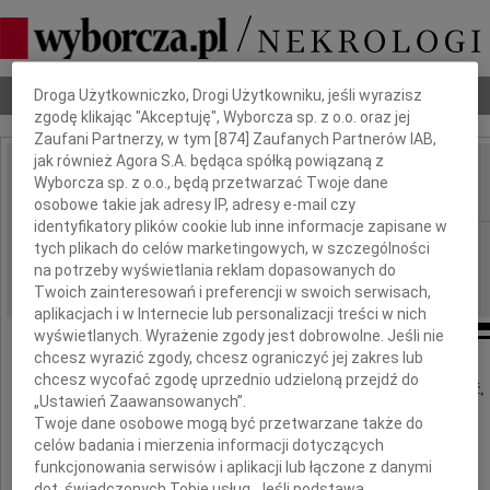
Dbamy o Twoją prywatność
Nekrologi
Odeszli
Poradnik pogrzebowy
Droga Użytkowniczko, Drogi Użytkowniku, jeśli wyrazisz
zgodę klikając "Akceptuję", Wyborcza sp. z o.o. oraz jej
Zaufani Partnerzy, w tym [
874
] Zaufanych Partnerów IAB,
jak również Agora S.A. będąca spółką powiązaną z
Zofia Skurska
Wyborcza sp. z o.o., będą przetwarzać Twoje dane
IMIĘ I NAZWISKO:
osobowe takie jak adresy IP, adresy e-mail czy
identyfikatory plików cookie lub inne informacje zapisane w
Wrocław
REGION:
tych plikach do celów marketingowych, w szczególności
na potrzeby wyświetlania reklam dopasowanych do
15.12.2009
DATA EMISJI:
Twoich zainteresowań i preferencji w swoich serwisach,
aplikacjach i w Internecie lub personalizacji treści w nich
wyświetlanych. Wyrażenie zgody jest dobrowolne. Jeśli nie
chcesz wyrazić zgody, chcesz ograniczyć jej zakres lub
chcesz wycofać zgodę uprzednio udzieloną przejdź do
Z głębokim smutkiem przyjęliśmy wiadomość,
„Ustawień Zaawansowanych”.
że w dniu 11 grudnia 2009 roku
Twoje dane osobowe mogą być przetwarzane także do
odeszła od nas w wieku 100 lat
celów badania i mierzenia informacji dotyczących
funkcjonowania serwisów i aplikacji lub łączone z danymi
prof. zwyczajny
dot. świadczonych Tobie usług. Jeśli podstawą