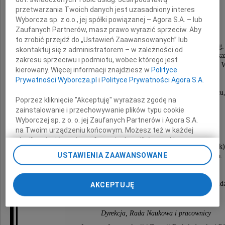
przetwarzania Twoich danych jest uzasadniony interes
Zofia Skurska
Wyborcza sp. z o.o., jej spółki powiązanej – Agora S.A. – lub
Zaufanych Partnerów, masz prawo wyrazić sprzeciw. Aby
to zrobić przejdź do „Ustawień Zaawansowanych” lub
uczennica prof. Ludwika Hirszfelda, wirusolog,
skontaktuj się z administratorem – w zależności od
długoletni zasłużony kierownik Zakładu Chorób Zak
zakresu sprzeciwu i podmiotu, wobec którego jest
Instytutu Immunologii i Terapii Doświadczalnej PAN we 
kierowany. Więcej informacji znajdziesz w
Polityce
wychowawca wielu pokoleń uczonych.
Prywatności Wyborcza.pl
i
Polityce Prywatności Agora S.A.
Była Człowiekiem szlachetnym, o dobrym sercu
Poprzez kliknięcie "Akceptuję" wyrażasz zgodę na
niezwykłej skromności i życzliwości.
zainstalowanie i przechowywanie plików typu cookie
W naszej pamięci taką pozostanie na zawsze.
Wyborczej sp. z o. o. jej Zaufanych Partnerów i Agora S.A.
na Twoim urządzeniu końcowym. Możesz też w każdej
Msza święta żałobna zostanie odprawiona
chwili zmienić swoje preferencje dot. plików cookie,
15 grudnia 2009 roku o godzinie 13.00 (wtorek)
ponownie wywołując narzędzie do zarządzania Twoimi
USTAWIENIA ZAAWANSOWANE
w kościele św. Wawrzyńca przy ulicy Bujwida.
preferencjami dot. przetwarzania danych poprzez
odnośnik „Ustawienia prywatności” w stopce serwisu i
Pogrzeb odbędzie się w tym samym dniu
przechodząc do sekcji „Ustawienia zaawansowane”.
o godzinie 14.00 na cmentarzu przy ulicy Bujwid
AKCEPTUJĘ
Zmiana ustawień plików cookie możliwa jest także za
pomocą ustawień przeglądarki.
Dyrekcja, Rada Naukowa i pracownicy
My, nasi Zaufani Partnerzy i Agora S.A. możemy