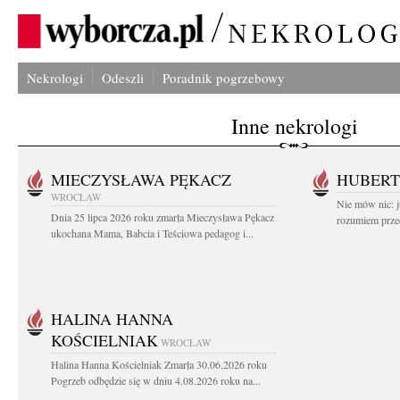
Nekrologi
Odeszli
Poradnik pogrzebowy
Inne nekrologi
MIECZYSŁAWA PĘKACZ
HUBERT
WROCŁAW
Nie mów nic: ju
Dnia 25 lipca 2026 roku zmarła Mieczysława Pękacz
rozumiem przed
ukochana Mama, Babcia i Teściowa pedagog i...
HALINA HANNA
KOŚCIELNIAK
WROCŁAW
Halina Hanna Kościelniak Zmarła 30.06.2026 roku
Pogrzeb odbędzie się w dniu 4.08.2026 roku na...