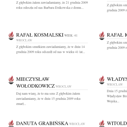
Z głębokim żalem zawiadamiamy, że 21 grudnia 2009
Z głębokim sm
roku odeszła od nas Barbara Dzikowska z domu...
grudnia 2009 r
RAFAŁ KOSMALSKI
RAFAŁ 
WIEK: 41
WROCŁAW
Z głębokim sm
Z głębokim smutkiem zawiadamiamy, że w dniu 14
grudnia 2009 r
grudnia 2009 roku odszedł od nas w wieku 41 lat...
MIECZYSŁAW
WŁADYS
WOŁODKOWICZ
WROCŁAW
WROCŁAW
Dnia 15 grudni
Daj nam wiarę, że to ma sens Z głębokim żalem
Władysław Bro
zawiadamiamy, że w dniu 15 grudnia 2009 roku
Wojska...
zmarł...
DANUTA GRABIŃSKA
WITOLD
WROCŁAW