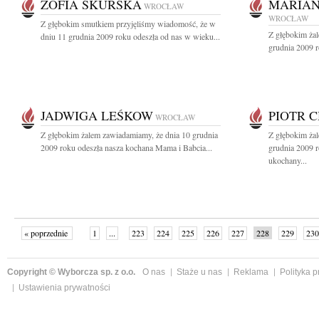
ZOFIA SKURSKA
MARIAN
WROCŁAW
WROCŁAW
Z głębokim smutkiem przyjęliśmy wiadomość, że w
Z głębokim ża
dniu 11 grudnia 2009 roku odeszła od nas w wieku...
grudnia 2009 r
JADWIGA LEŚKOW
PIOTR 
WROCŁAW
Z głębokim żalem zawiadamiamy, że dnia 10 grudnia
Z głębokim ża
2009 roku odeszła nasza kochana Mama i Babcia...
grudnia 2009 r
ukochany...
« poprzednie
1
...
223
224
225
226
227
228
229
230
następne »
Copyright © Wyborcza sp. z o.o.
O nas
Staże u nas
Reklama
Polityka 
Ustawienia prywatności