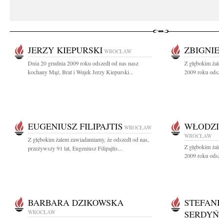
JERZY KIEPURSKI
ZBIGNI
WROCŁAW
Dnia 20 grudnia 2009 roku odszedł od nas nasz
Z głębokim ża
kochany Mąż, Brat i Wujek Jerzy Kiepurski...
2009 roku odsze
EUGENIUSZ FILIPAJTIS
WŁODZI
WROCŁAW
WROCŁAW
Z głębokim żalem zawiadamiamy, że odszedł od nas,
Z głębokim ża
przeżywszy 91 lat, Eugeniusz Filipajtis...
2009 roku odsz
BARBARA DZIKOWSKA
STEFAN
WROCŁAW
SERDY