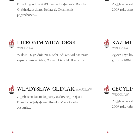
Dnia 15 grudnia 2009 roku odeszła nagle Danuta
Z głębokim ża
Grabińska z domu Bednarek Ceremonia
2009 roku zmar
pogrzebowa...
HIERONIM WIEWIÓRSKI
KAZIMI
WROCŁAW
WROCŁAW
W dniu 16 grudnia 2009 roku odszedł od nas nasz
Żyjesz i żyć b
najukochańszy Mąż, Ojciec i Dziadek Hieronim...
grudnia 2009 r
WŁADYSŁAW GLINIAK
CECYLI
WROCŁAW
WROCŁAW
Z głębokim żalem żegnamy cudownego Ojca i
Z głębokim ża
Dziadka Władysława Gliniaka Msza święta
2009 roku odes
zostanie...