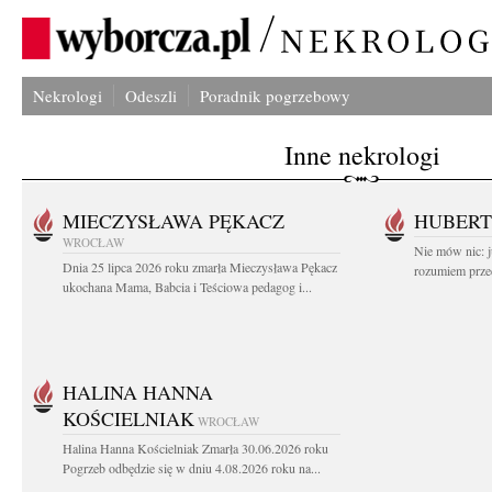
Nekrologi
Odeszli
Poradnik pogrzebowy
Inne nekrologi
MIECZYSŁAWA PĘKACZ
HUBERT
WROCŁAW
Nie mów nic: ju
Dnia 25 lipca 2026 roku zmarła Mieczysława Pękacz
rozumiem przed
ukochana Mama, Babcia i Teściowa pedagog i...
HALINA HANNA
KOŚCIELNIAK
WROCŁAW
Halina Hanna Kościelniak Zmarła 30.06.2026 roku
Pogrzeb odbędzie się w dniu 4.08.2026 roku na...