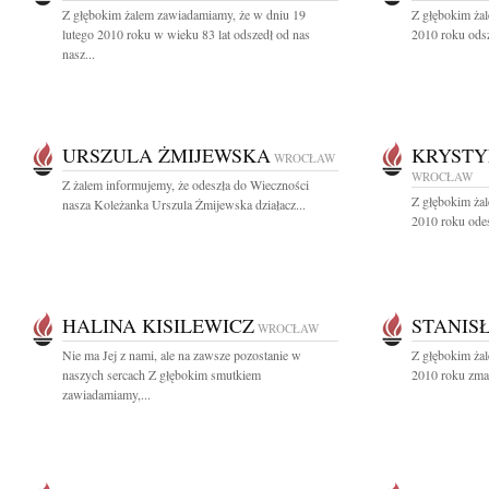
Z głębokim żalem zawiadamiamy, że w dniu 19
Z głębokim żal
lutego 2010 roku w wieku 83 lat odszedł od nas
2010 roku odsz
nasz...
URSZULA ŻMIJEWSKA
KRYSTY
WROCŁAW
WROCŁAW
Z żalem informujemy, że odeszła do Wieczności
Z głębokim żal
nasza Koleżanka Urszula Żmijewska działacz...
2010 roku odes
HALINA KISILEWICZ
STANIS
WROCŁAW
Nie ma Jej z nami, ale na zawsze pozostanie w
Z głębokim żal
naszych sercach Z głębokim smutkiem
2010 roku zmar
zawiadamiamy,...