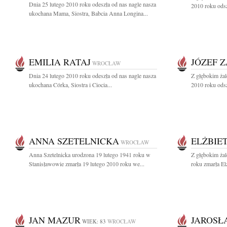
Dnia 25 lutego 2010 roku odeszła od nas nagle nasza
2010 roku odsz
ukochana Mama, Siostra, Babcia Anna Longina...
EMILIA RATAJ
JÓZEF 
WROCŁAW
Dnia 24 lutego 2010 roku odeszła od nas nagle nasza
Z głębokim żal
ukochana Córka, Siostra i Ciocia...
2010 roku odsz
ANNA SZETELNICKA
ELŻBIE
WROCŁAW
Anna Szetelnicka urodzona 19 lutego 1941 roku w
Z głębokim ża
Stanisławowie zmarła 19 lutego 2010 roku we...
roku zmarła El
JAN MAZUR
JAROSŁ
WIEK: 83
WROCŁAW