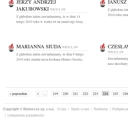
JERZY ANDRZEJ
JANUSZ
JAKUBOWSKI
WROCŁAW
Z głębokim żal
2010 roku zmar
Z głębokim żalem zawiadamiamy, że w dniu 14
lutego 2010 roku w wieku 64 lat zmarł mgr Jerzy...
MARIANNA SIUDA
CZESŁA
WROCŁAW
WROCŁAW
Z głębokim żalem zawiadamiamy, że dnia 9 lutego
Zawiadamiamy, 
2010 roku zmarła nasza kochana Mama i Siostra...
nasz ukochany 
« poprzednie
1
...
219
220
221
222
223
224
225
226
następne »
Copyright © Wyborcza sp. z o.o.
O nas
Staże u nas
Reklama
Polityka 
Ustawienia prywatności