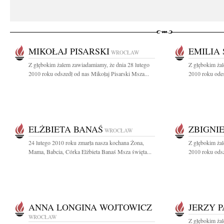
MIKOŁAJ PISARSKI
EMILIA
WROCŁAW
Z głębokim żalem zawiadamiamy, że dnia 28 lutego
Z głębokim ża
2010 roku odszedł od nas Mikołaj Pisarski Msza...
2010 roku odes
ELŻBIETA BANAŚ
ZBIGNI
WROCŁAW
24 lutego 2010 roku zmarła nasza kochana Żona,
Z głębokim żal
Mama, Babcia, Córka Elżbieta Banaś Msza święta...
2010 roku odsze
ANNA LONGINA WOJTOWICZ
JERZY 
WROCŁAW
Z głębokim ża