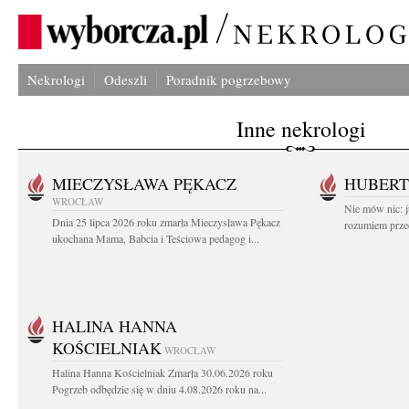
Nekrologi
Odeszli
Poradnik pogrzebowy
Inne nekrologi
MIECZYSŁAWA PĘKACZ
HUBERT
WROCŁAW
Nie mów nic: ju
Dnia 25 lipca 2026 roku zmarła Mieczysława Pękacz
rozumiem przed
ukochana Mama, Babcia i Teściowa pedagog i...
HALINA HANNA
KOŚCIELNIAK
WROCŁAW
Halina Hanna Kościelniak Zmarła 30.06.2026 roku
Pogrzeb odbędzie się w dniu 4.08.2026 roku na...