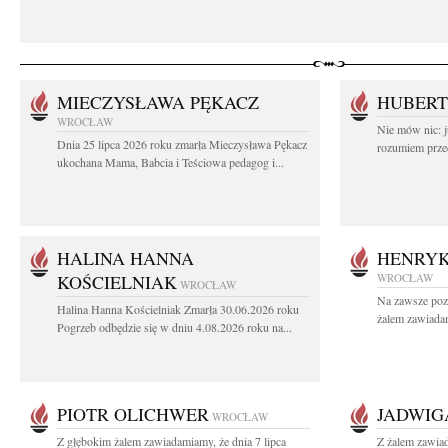
MIECZYSŁAWA PĘKACZ
HUBERT
WROCŁAW
Nie mów nic: ju
Dnia 25 lipca 2026 roku zmarła Mieczysława Pękacz
rozumiem przed
ukochana Mama, Babcia i Teściowa pedagog i...
HALINA HANNA
HENRYK
KOŚCIELNIAK
WROCŁAW
WROCŁAW
Na zawsze poz
Halina Hanna Kościelniak Zmarła 30.06.2026 roku
żalem zawiadam
Pogrzeb odbędzie się w dniu 4.08.2026 roku na...
PIOTR OLICHWER
JADWIG
WROCŁAW
Z głębokim żalem zawiadamiamy, że dnia 7 lipca
Z żalem zawia