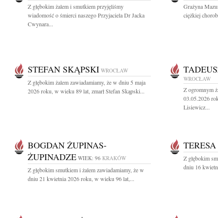
Z głębokim żalem i smutkiem przyjęliśmy
Grażyna Mazur 
wiadomość o śmierci naszego Przyjaciela Dr Jacka
ciężkiej choro
Cwynara...
STEFAN SKĄPSKI
TADEUS
WROCŁAW
WROCŁAW
Z głębokim żalem zawiadamiamy, że w dniu 5 maja
Z ogromnym ża
2026 roku, w wieku 89 lat, zmarł Stefan Skąpski...
03.05.2026 rok
Lisiewicz...
BOGDAN ŻUPINAS-
TERESA
ŻUPINADZE
WIEK: 96
KRAKÓW
Z głębokim sm
dniu 16 kwietn
Z głębokim smutkiem i żalem zawiadamiamy, że w
dniu 21 kwietnia 2026 roku, w wieku 96 lat,...