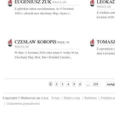
EUGENIUSZ ŻUK
LEOKAD
WROCŁAW
WROCŁAW
Z głębokim żalem zawiadamiamy, że 15 kwietnia
Z wielkim smu
2026 r. odszedł nasz ukochany Mąż, Ojciec i...
kwietnia 2026 
CZESŁAW KOROPIS
TOMAS
WIEK: 90
WROCŁAW
Z ogromnym sm
W dniu 11 kwietnia 2026 roku zmarł w wieku 90 lat.
dniu 6 kwietni
Ukochany Mąż, Brat, Tato i Dziadek Czesław...
1
2
3
4
5
6
...
235
następ
Copyright © Wyborcza sp. z o.o.
O nas
Staże u nas
Reklama
Polityka 
Ustawienia prywatności