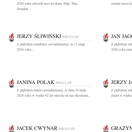
2026 roku odszedł nasz kochany Mąż, Tata,
zmarła nasza k
Dziadek...
JERZY ŚLIWIŃSKI
JAN JA
WROCŁAW
Z głębokim smutkiem zawiadamiamy, że 12 maja
Z głębokim ża
2026 roku...
2026 roku zmarł
JANINA POLAK
JERZY J
WROCŁAW
Z głębokim żalem zawiadamiamy, że dnia 30 maja
Z głębokim żal
2026 roku w wieku 92 lat odeszła od nas ukochana...
zmarł w wieku 9
JACEK CWYNAR
GRAŻY
WROCŁAW