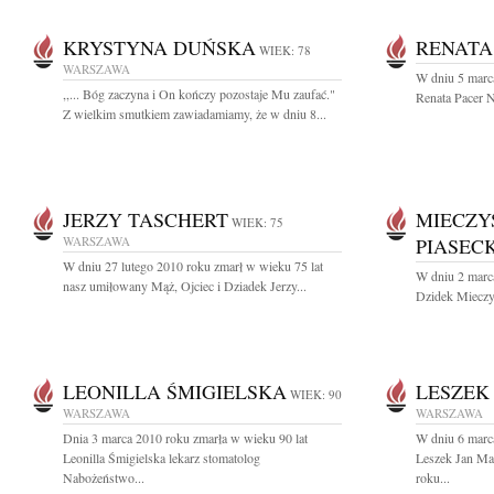
KRYSTYNA DUŃSKA
RENATA
WIEK: 78
WARSZAWA
W dniu 5 marca
,,... Bóg zaczyna i On kończy pozostaje Mu zaufać."
Renata Pacer N
Z wielkim smutkiem zawiadamiamy, że w dniu 8...
JERZY TASCHERT
MIECZY
WIEK: 75
WARSZAWA
PIASECK
W dniu 27 lutego 2010 roku zmarł w wieku 75 lat
W dniu 2 marc
nasz umiłowany Mąż, Ojciec i Dziadek Jerzy...
Dzidek Mieczys
LEONILLA ŚMIGIELSKA
LESZEK
WIEK: 90
WARSZAWA
WARSZAWA
Dnia 3 marca 2010 roku zmarła w wieku 90 lat
W dniu 6 marc
Leonilla Śmigielska lekarz stomatolog
Leszek Jan Ma
Nabożeństwo...
roku...