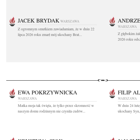
JACEK BRYDAK
ANDRZE
WARSZAWA
WARSZAWA
Z ogromnym smutkiem zawiadamiam, że w dniu 22
Z głębokim żal
lipca 2026 roku zmarł mój ukochany Brat...
2026 roku odsz
EWA POKRZYWNICKA
FILIP A
WARSZAWA
WARSZAWA
Matka moja tak święta, że tylko przez skromność w
W dniu 24 lute
naszym domu rodzinnym nie czyniła cudów...
ukochany Syn, 