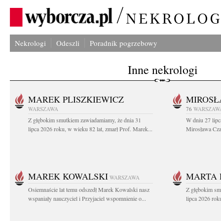
Nekrologi
Odeszli
Poradnik pogrzebowy
Inne nekrologi
MAREK PLISZKIEWICZ
MIROSŁ
WARSZAWA
76
WARSZAW
Z głębokim smutkiem zawiadamiamy, że dnia 31
W dniu 27 lipc
lipca 2026 roku, w wieku 82 lat, zmarł Prof. Marek...
Mirosława Czar
MAREK KOWALSKI
MARTA 
WARSZAWA
Osiemnaście lat temu odszedł Marek Kowalski nasz
Z głębokim sm
wspaniały nauczyciel i Przyjaciel wspomnienie o...
lipca 2026 roku