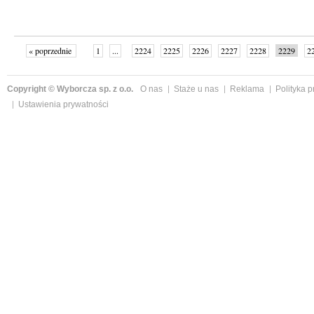
« poprzednie
1
...
2224
2225
2226
2227
2228
2229
2
...
2342
następne »
Copyright © Wyborcza sp. z o.o.
O nas
Staże u nas
Reklama
Polityka 
Ustawienia prywatności