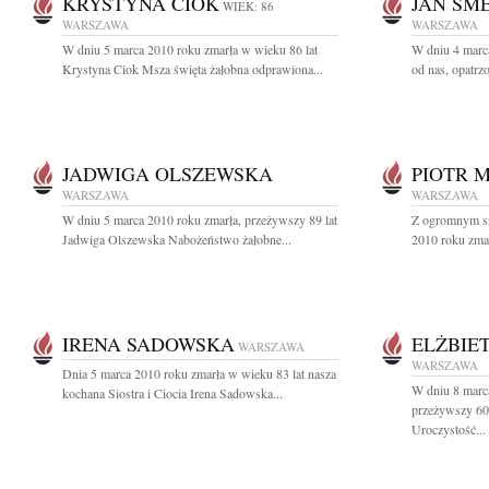
KRYSTYNA CIOK
JAN SM
WIEK: 86
WARSZAWA
WARSZAWA
W dniu 5 marca 2010 roku zmarła w wieku 86 lat
W dniu 4 marca
Krystyna Ciok Msza święta żałobna odprawiona...
od nas, opatrz
JADWIGA OLSZEWSKA
PIOTR 
WARSZAWA
WARSZAWA
W dniu 5 marca 2010 roku zmarła, przeżywszy 89 lat
Z ogromnym sm
Jadwiga Olszewska Nabożeństwo żałobne...
2010 roku zmar
IRENA SADOWSKA
ELŻBIE
WARSZAWA
WARSZAWA
Dnia 5 marca 2010 roku zmarła w wieku 83 lat nasza
W dniu 8 marca
kochana Siostra i Ciocia Irena Sadowska...
przeżywszy 60
Uroczystość...