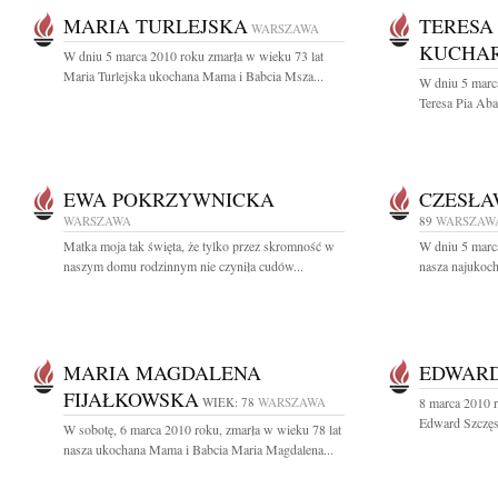
MARIA TURLEJSKA
TERESA
WARSZAWA
KUCHA
W dniu 5 marca 2010 roku zmarła w wieku 73 lat
Maria Turlejska ukochana Mama i Babcia Msza...
W dniu 5 marca
Teresa Pia Ab
EWA POKRZYWNICKA
CZESŁA
WARSZAWA
89
WARSZAW
Matka moja tak święta, że tylko przez skromność w
W dniu 5 marca
naszym domu rodzinnym nie czyniła cudów...
nasza najukoc
MARIA MAGDALENA
EDWARD
FIJAŁKOWSKA
WIEK: 78
WARSZAWA
8 marca 2010 r
Edward Szczęsn
W sobotę, 6 marca 2010 roku, zmarła w wieku 78 lat
nasza ukochana Mama i Babcia Maria Magdalena...