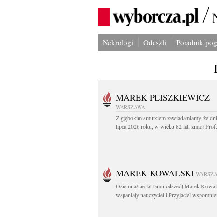
Nekrologi
Odeszli
Poradnik po
MAREK PLISZKIEWICZ
WARSZAWA
Z głębokim smutkiem zawiadamiamy, że dni
lipca 2026 roku, w wieku 82 lat, zmarł Prof
MAREK KOWALSKI
WARSZ
Osiemnaście lat temu odszedł Marek Kowal
wspaniały nauczyciel i Przyjaciel wspomnien