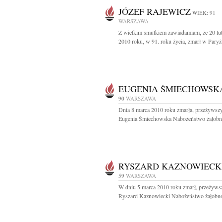
JÓZEF RAJEWICZ
WIEK: 91
WARSZAWA
Z wielkim smutkiem zawiadamiam, że 20 lu
2010 roku, w 91. roku życia, zmarł w Paryż
EUGENIA ŚMIECHOWSK
90
WARSZAWA
Dnia 8 marca 2010 roku zmarła, przeżywszy
Eugenia Śmiechowska Nabożeństwo żałobne
RYSZARD KAZNOWIECK
59
WARSZAWA
W dniu 5 marca 2010 roku zmarł, przeżywsz
Ryszard Kaznowiecki Nabożeństwo żałobne