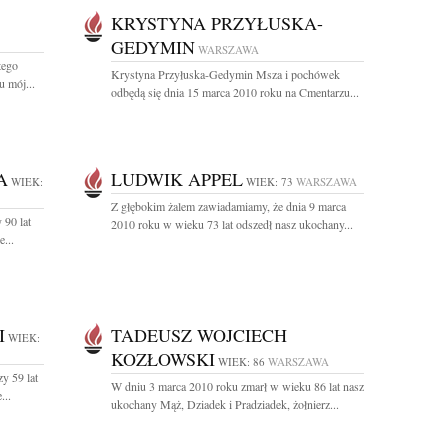
KRYSTYNA PRZYŁUSKA-
GEDYMIN
WARSZAWA
tego
Krystyna Przyłuska-Gedymin Msza i pochówek
u mój...
odbędą się dnia 15 marca 2010 roku na Cmentarzu...
A
LUDWIK APPEL
WIEK:
WIEK: 73
WARSZAWA
Z głębokim żalem zawiadamiamy, że dnia 9 marca
 90 lat
2010 roku w wieku 73 lat odszedł nasz ukochany...
...
I
TADEUSZ WOJCIECH
WIEK:
KOZŁOWSKI
WIEK: 86
WARSZAWA
y 59 lat
W dniu 3 marca 2010 roku zmarł w wieku 86 lat nasz
...
ukochany Mąż, Dziadek i Pradziadek, żołnierz...