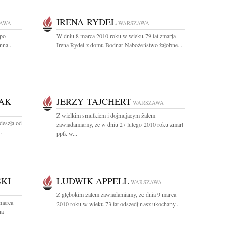
IRENA RYDEL
AWA
WARSZAWA
 po
W dniu 8 marca 2010 roku w wieku 79 lat zmarła
nna...
Irena Rydel z domu Bodnar Nabożeństwo żałobne...
AK
JERZY TAJCHERT
WARSZAWA
Z wielkim smutkiem i dojmującym żalem
deszła od
zawiadamiamy, że w dniu 27 lutego 2010 roku zmarł
..
ppłk w...
KI
LUDWIK APPELL
WARSZAWA
Z głębokim żalem zawiadamiamy, że dnia 9 marca
 marca
2010 roku w wieku 73 lat odszedł nasz ukochany...
ną