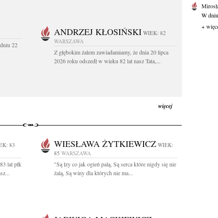
Mirosł
W dniu
+ więc
ANDRZEJ KŁOSIŃSKI
WIEK: 82
WARSZAWA
dniu 22
Z głębokim żalem zawiadamiamy, że dnia 20 lipca
2026 roku odszedł w wieku 82 lat nasz Tata,...
więcej
WIESŁAWA ŻYTKIEWICZ
EK: 83
WIEK:
85
WARSZAWA
3 lat płk
"Są łzy co jak ogień palą, Są serca które nigdy się nie
z...
żalą, Są winy dla których nie ma...