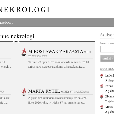
grzebowy
Inne nekrologi
Szukaj
Imię i naz
MIROSŁAWA CZARZASTA
WIEK:
76
WARSZAWA
a 31
W dniu 27 lipca 2026 roku odeszła w wieku 76 lat
. Marek...
Mirosława Czarzasta z domu Chałaczkiewicz...
INNE NE
Ludwik
3 sier
Iwona 
MARTA RYTEL
Z głęb
AWA
WIEK: 87
WARSZAWA
Zbigni
ski nasz
Z głębokim smutkiem zawiadamiamy, że dnia 28
Z głęb
ie o...
lipca 2026 roku, w wieku 87 lat, zmarła nasza...
Marek 
Z głęb