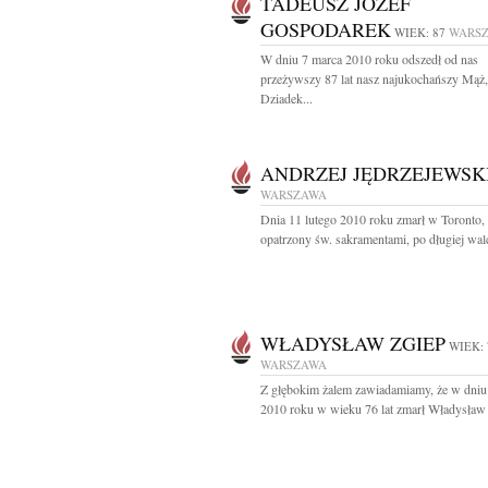
TADEUSZ JÓZEF
GOSPODAREK
WIEK: 87
WARS
W dniu 7 marca 2010 roku odszedł od nas
przeżywszy 87 lat nasz najukochańszy Mąż,
Dziadek...
ANDRZEJ JĘDRZEJEWSK
WARSZAWA
Dnia 11 lutego 2010 roku zmarł w Toronto,
opatrzony św. sakramentami, po długiej walc
WŁADYSŁAW ZGIEP
WIEK: 
WARSZAWA
Z głębokim żalem zawiadamiamy, że w dniu
2010 roku w wieku 76 lat zmarł Władysław 