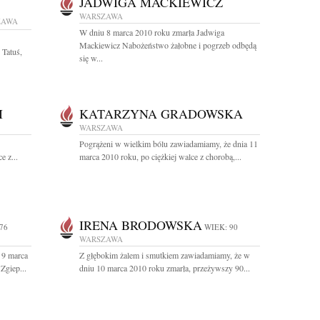
JADWIGA MACKIEWICZ
WARSZAWA
ZAWA
W dniu 8 marca 2010 roku zmarła Jadwiga
Mackiewicz Nabożeństwo żałobne i pogrzeb odbędą
 Tatuś,
się w...
I
KATARZYNA GRADOWSKA
WARSZAWA
Pogrążeni w wielkim bólu zawiadamiamy, że dnia 11
e z...
marca 2010 roku, po ciężkiej walce z chorobą,...
IRENA BRODOWSKA
76
WIEK: 90
WARSZAWA
 9 marca
Z głębokim żalem i smutkiem zawiadamiamy, że w
Zgiep...
dniu 10 marca 2010 roku zmarła, przeżywszy 90...