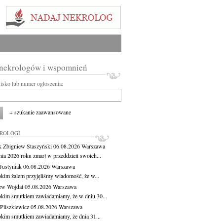
 nekrologów i wspomnień
wisko lub numer ogłoszenia:
+ szukanie zaawansowane
KROLOGI
 Zbigniew Staszyński
06.08.2026
Warszawa
pnia 2026 roku zmarł w przeddzień swoich...
Justyniak
06.08.2026
Warszawa
okim żalem przyjęliśmy wiadomość, że w...
ew Wojdat
05.08.2026
Warszawa
okim smutkiem zawiadamiamy, że w dniu 30...
Pliszkiewicz
05.08.2026
Warszawa
okim smutkiem zawiadamiamy, że dnia 31...