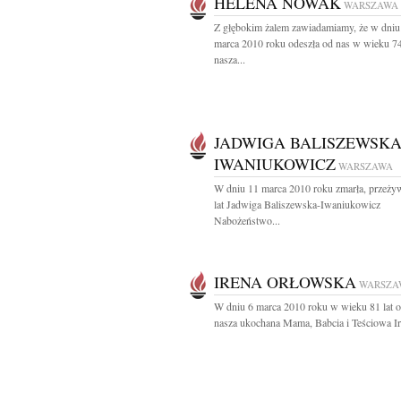
HELENA NOWAK
WARSZAWA
Z głębokim żalem zawiadamiamy, że w dniu
marca 2010 roku odeszła od nas w wieku 74
nasza...
JADWIGA BALISZEWSKA
IWANIUKOWICZ
WARSZAWA
W dniu 11 marca 2010 roku zmarła, przeży
lat Jadwiga Baliszewska-Iwaniukowicz
Nabożeństwo...
IRENA ORŁOWSKA
WARSZA
W dniu 6 marca 2010 roku w wieku 81 lat o
nasza ukochana Mama, Babcia i Teściowa Ir