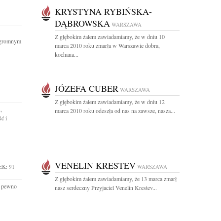
KRYSTYNA RYBIŃSKA-
DĄBROWSKA
WARSZAWA
Z głębokim żalem zawiadamiamy, że w dniu 10
ogromnym
marca 2010 roku zmarła w Warszawie dobra,
kochana...
JÓZEFA CUBER
WARSZAWA
Z głębokim żalem zawiadamiamy, że w dniu 12
,
marca 2010 roku odeszła od nas na zawsze, nasza...
ć i
VENELIN KRESTEV
EK: 91
WARSZAWA
Z głębokim żalem zawiadamiamy, że 13 marca zmarł
na pewno
nasz serdeczny Przyjaciel Venelin Krestev...