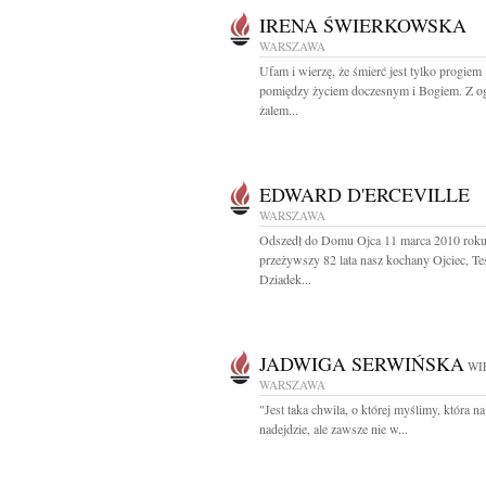
IRENA ŚWIERKOWSKA
WARSZAWA
Ufam i wierzę, że śmierć jest tylko progiem
pomiędzy życiem doczesnym i Bogiem. Z 
żalem...
EDWARD D'ERCEVILLE
WARSZAWA
Odszedł do Domu Ojca 11 marca 2010 roku
przeżywszy 82 lata nasz kochany Ojciec, Teś
Dziadek...
JADWIGA SERWIŃSKA
WI
WARSZAWA
"Jest taka chwila, o której myślimy, która 
nadejdzie, ale zawsze nie w...