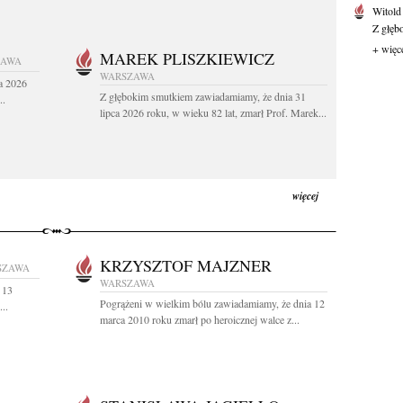
Witold
Z głęb
+ więc
MAREK PLISZKIEWICZ
ZAWA
WARSZAWA
a 2026
Z głębokim smutkiem zawiadamiamy, że dnia 31
..
lipca 2026 roku, w wieku 82 lat, zmarł Prof. Marek...
więcej
KRZYSZTOF MAJZNER
SZAWA
WARSZAWA
 13
Pogrążeni w wielkim bólu zawiadamiamy, że dnia 12
..
marca 2010 roku zmarł po heroicznej walce z...