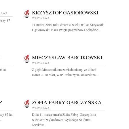
KRZYSZTOF GĄSIOROWSKI
ZAWA
WARSZAWA
wszy 87
11 marca 2010 roku zmarł w wieku 64 lat Krzysztof
Gąsiorowski Msza święta pogrzebowa odbędzie...
I
MIECZYSŁAW BARCIKOWSKI
WARSZAWA
 lat
Z głębokim smutkiem zawiadamiamy, że dnia 6
marca 2010 roku, w 85. roku życia, odszedł na...
Z
ZOFIA FABRY-GARCZYŃSKA
WARSZAWA
zy 87 lat
Dnia 11 marca zmarła Zofia Fabry-Garczyńska
..
wieloletni wykładowca Wyższego Studium
Języków...