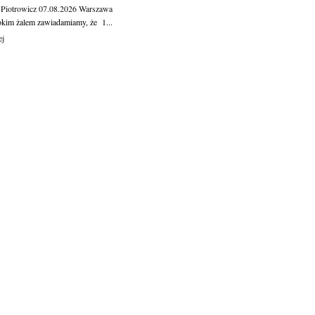
 Piotrowicz
07.08.2026
Warszawa
okim żalem zawiadamiamy, że 1...
ej