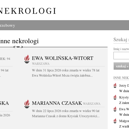
grzebowy
Inne nekrologi
Szukaj
Imię i naz
EWA WOLIŃSKA-WITORT
IEK: 94
WARSZAWA
94 lat
W dniu 31 lipca 2026 roku zmarła w wieku 78 lat
.
Ewa Wolińska-Witort Msza święta żałobna...
INNE NE
Jerzy 
W dniu
Krysty
SKA
MARIANNA CZASAK
Z żalem
WARSZAWA
Ewa Wo
W dniu 22 lipca 2026 roku zmarła w wieku 90 lat
W dniu
ia 2026
Marianna Czasak z domu Krysiak Uroczystości...
Małgor
Z wiel