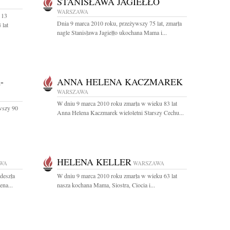
STANISŁAWA JAGIEŁŁO
WARSZAWA
 13
Dnia 9 marca 2010 roku, przeżywszy 75 lat, zmarła
 lat
nagle Stanisława Jagiełło ukochana Mama i...
-
ANNA HELENA KACZMAREK
WARSZAWA
W dniu 9 marca 2010 roku zmarła w wieku 83 lat
wszy 90
Anna Helena Kaczmarek wieloletni Starszy Cechu...
HELENA KELLER
WA
WARSZAWA
deszła
W dniu 9 marca 2010 roku zmarła w wieku 63 lat
ena...
nasza kochana Mama, Siostra, Ciocia i...