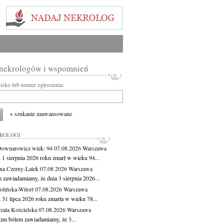
 nekrologów i wspomnień
wisko lub numer ogłoszenia:
+ szukanie zaawansowane
KROLOGI
Downarowicz
wiek: 94
07.08.2026
Warszawa
 1 sierpnia 2026 roku zmarł w wieku 94...
na Czerny-Latek
07.08.2026
Warszawa
 zawiadamiamy, że dnia 3 sierpnia 2026...
lińska-Witort
07.08.2026
Warszawa
 31 lipca 2026 roku zmarła w wieku 78...
zata Kościelska
07.08.2026
Warszawa
kim bólem zawiadamiamy, że 3...