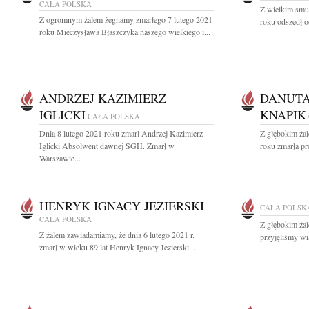
CAŁA POLSKA
Z wielkim smu
Z ogromnym żalem żegnamy zmarłego 7 lutego 2021
roku odszedł o
roku Mieczysława Błaszczyka naszego wielkiego i...
ANDRZEJ KAZIMIERZ
DANUTA
IGLICKI
KNAPIK
CAŁA POLSKA
Dnia 8 lutego 2021 roku zmarł Andrzej Kazimierz
Z głębokim ża
Iglicki Absolwent dawnej SGH. Zmarł w
roku zmarła pro
Warszawie...
HENRYK IGNACY JEZIERSKI
CAŁA POLSK
CAŁA POLSKA
Z głębokim żal
Z żalem zawiadamiamy, że dnia 6 lutego 2021 r.
przyjęliśmy wi
zmarł w wieku 89 lat Henryk Ignacy Jezierski...