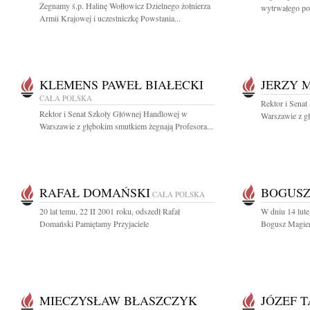
Żegnamy ś.p. Halinę Wołłowicz Dzielnego żołnierza
wytrwałego po
Armii Krajowej i uczestniczkę Powstania...
KLEMENS PAWEŁ BIAŁECKI
JERZY 
CAŁA POLSKA
Rektor i Sena
Rektor i Senat Szkoły Głównej Handlowej w
Warszawie z gł
Warszawie z głębokim smutkiem żegnają Profesora...
RAFAŁ DOMAŃSKI
BOGUSZ
CAŁA POLSKA
20 lat temu, 22 II 2001 roku, odszedł Rafał
W dniu 14 lute
Domański Pamiętamy Przyjaciele
Bogusz Magiera
MIECZYSŁAW BŁASZCZYK
JÓZEF 