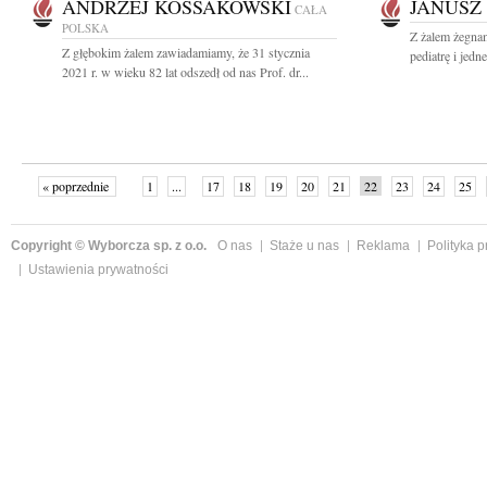
ANDRZEJ KOSSAKOWSKI
JANUSZ
CAŁA
POLSKA
Z żalem żegna
Z głębokim żalem zawiadamiamy, że 31 stycznia
pediatrę i jedn
2021 r. w wieku 82 lat odszedł od nas Prof. dr...
« poprzednie
1
...
17
18
19
20
21
22
23
24
25
»
Copyright © Wyborcza sp. z o.o.
O nas
Staże u nas
Reklama
Polityka 
Ustawienia prywatności