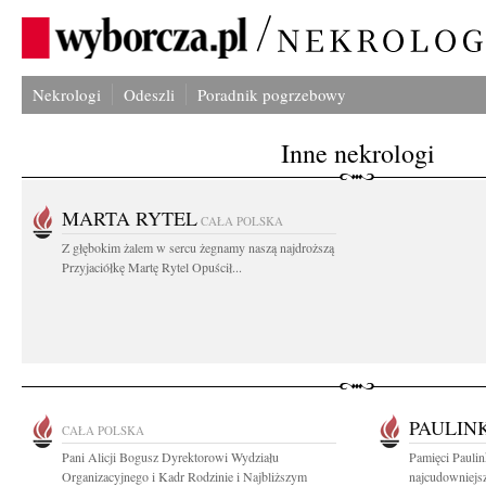
Nekrologi
Odeszli
Poradnik pogrzebowy
Inne nekrologi
MARTA RYTEL
CAŁA POLSKA
Z głębokim żalem w sercu żegnamy naszą najdroższą
Przyjaciółkę Martę Rytel Opuścił...
PAULIN
CAŁA POLSKA
Pani Alicji Bogusz Dyrektorowi Wydziału
Pamięci Paulin
Organizacyjnego i Kadr Rodzinie i Najbliższym
najcudowniejsz