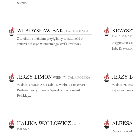
wyrazy...
WŁADYSŁAW BAKI
KRZYSZ
CAŁA POLSKA
CAŁA POLSK
Z wielkim smutkiem przyjęliśmy wiadomość o
Z głębokim żal
śmierci naszego wieloletniego szefa i mentora...
hab. Krzyszto
JERZY LIMON
JERZY 
WIEK: 71
CAŁA POLSKA
W dniu 3 marca 2021 roku w wieku 71 lat zmarł
W dniu 26 lute
Profesor Jerzy Limon Członek korespondent
człowiek i men
Polskiej...
HALINA WOŁŁOWICZ
ALEKSA
CAŁA
POLSKA
Żegnamy Aleks