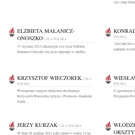
syn i mąż Mate
ELŻBIETA MAŁANICZ-
KONRAD
ONOSZKO
POLSKA
CAŁA POLSKA
"Jest taki ból
17 stycznia 2022 zakończyła swe życie Elżbieta
najlepiej wyraż
Małanicz-Onoszko Jej życie upłynęło w służbie...
KRZYSZTOF WIECZOREK
WIESŁA
CAŁA
POLSKA
POLSKA
Wstrząśnięci nagłym odejściem ukochanego
Z ogromnym ża
Krzysztofa Wieczorka Artysty i Profesora Akademii
Przyjaciela Pr
Sztuk...
JERZY KURZAK
WŁODZI
CAŁA POLSKA
ORSZTY
W dniu 28 grudnia 2021 roku zmarł w wieku 74 lat