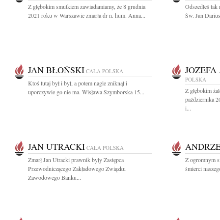
Z głębokim smutkiem zawiadamiamy, że 8 grudnia
Odszedłeś tak 
2021 roku w Warszawie zmarła dr n. hum. Anna...
Św. Jan Darius
JAN BŁOŃSKI
JOZEFA
CAŁA POLSKA
POLSKA
Ktoś tutaj był i był, a potem nagle zniknął i
Z głębokim ża
uporczywie go nie ma. Wisława Szymborska 15...
października 
i...
JAN UTRACKI
ANDRZE
CAŁA POLSKA
Zmarł Jan Utracki prawnik były Zastępca
Z ogromnym s
Przewodniczącego Zakładowego Związku
śmierci naszego
Zawodowego Banku...