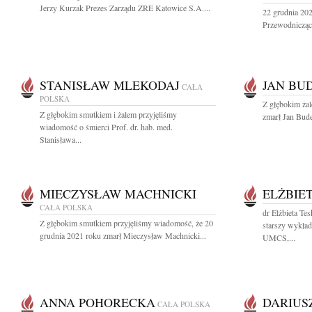
Jerzy Kurzak Prezes Zarządu ZRE Katowice S.A....
22 grudnia 202
Przewodnicząc
STANISŁAW MLEKODAJ
JAN BU
CAŁA
POLSKA
Z głębokim ża
Z głębokim smutkiem i żalem przyjęliśmy
zmarł Jan Bude
wiadomość o śmierci Prof. dr. hab. med.
Stanisława...
MIECZYSŁAW MACHNICKI
ELŻBIE
CAŁA POLSKA
dr Elżbieta T
Z głębokim smutkiem przyjęliśmy wiadomość, że 20
starszy wykła
grudnia 2021 roku zmarł Mieczysław Machnicki...
UMCS,...
ANNA POHORECKA
DARIUS
CAŁA POLSKA