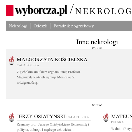
Nekrologi
Odeszli
Poradnik pogrzebowy
Inne nekrologi
MAŁGORZATA KOŚCIELSKA
CAŁA POLSKA
Z głębokim smutkiem żegnam Panią Profesor
Małgorzatę Kościelską moją Mentorkę. Z
wdzięcznością...
JERZY OSIATYŃSKI
MATEUS
CAŁA POLSKA
POLSKA
Żegnamy prof. Jerzego Osiatyńskiego Ekonomistę i
W dniu 17 styc
polityka, dobrego i mądrego człowieka,...