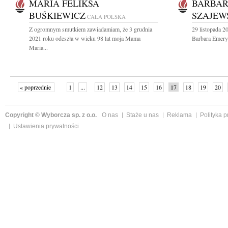
MARIA FELIKSA
BARBAR
BUŚKIEWICZ
SZAJEW
CAŁA POLSKA
Z ogromnym smutkiem zawiadamiam, że 3 grudnia
29 listopada 2
2021 roku odeszła w wieku 98 lat moja Mama
Barbara Emeryk
Maria...
« poprzednie
1
...
12
13
14
15
16
17
18
19
20
»
Copyright © Wyborcza sp. z o.o.
O nas
Staże u nas
Reklama
Polityka 
Ustawienia prywatności