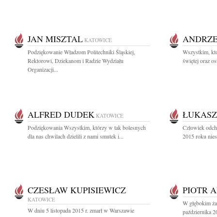
JAN MISZTAL
ANDRZE
KATOWICE
Podziękowanie Władzom Politechniki Śląskiej,
Wszystkim, któ
Rektorowi, Dziekanom i Radzie Wydziału
świętej oraz os
Organizacji...
ALFRED DUDEK
ŁUKASZ
KATOWICE
Podziękowania Wszystkim, którzy w tak bolesnych
Człowiek odcho
dla nas chwilach dzielili z nami smutek i...
2015 roku nies
CZESŁAW KUPISIEWICZ
PIOTR 
KATOWICE
W głębokim ża
W dniu 5 listopada 2015 r. zmarł w Warszawie
października 2