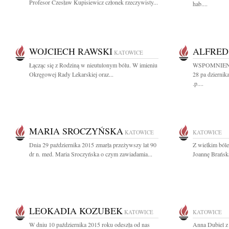
Profesor Czesław Kupisiewicz członek rzeczywisty...
hab....
WOJCIECH RAWSKI
ALFRED
KATOWICE
Łącząc się z Rodziną w nieutulonym bólu. W imieniu
WSPOMNIENIE 
Okręgowej Rady Lekarskiej oraz...
28 pa dziernik
.p....
MARIA SROCZYŃSKA
KATOWICE
KATOWICE
Dnia 29 października 2015 zmarła przeżywszy lat 90
Z wielkim ból
dr n. med. Maria Sroczyńska o czym zawiadamia...
Joannę Brańską
LEOKADIA KOZUBEK
KATOWICE
KATOWICE
W dniu 10 października 2015 roku odeszła od nas
Anna Dubiel z