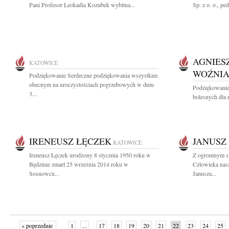
Pani Profesor Leokadia Kozubek wybitna...
Sp. z o. o., pe
AGNIES
KATOWICE
WOŹNI
Podziękowanie Serdeczne podziękowania wszystkim
obecnym na uroczystościach pogrzebowych w dniu
Podziękowanie
3...
bolesnych dla n
IRENEUSZ ŁĘCZEK
JANUSZ
KATOWICE
Ireneusz Łęczek urodzony 8 stycznia 1950 roku w
Z ogromnym s
Będzinie zmarł 25 września 2014 roku w
Czlowieka nas
Sosnowcu...
Janusza...
« poprzednie
1
...
17
18
19
20
21
22
23
24
25