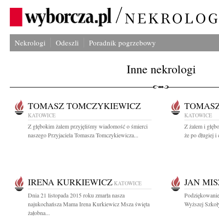
Nekrologi
Odeszli
Poradnik pogrzebowy
Inne nekrologi
TOMASZ TOMCZYKIEWICZ
TOMASZ
KATOWICE
KATOWICE
Z głębokim żalem przyjęliśmy wiadomość o śmierci
Z żalem i głęb
naszego Przyjaciela Tomasza Tomczykiewicza...
że po długiej i 
IRENA KURKIEWICZ
JAN MI
KATOWICE
Dnia 21 listopada 2015 roku zmarła nasza
Podziękowanie
najukochańsza Mama Irena Kurkiewicz Msza święta
Wyższej Szkoł
żałobna...