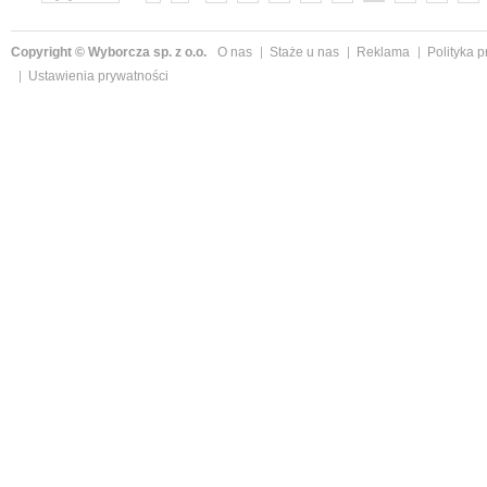
»
Copyright © Wyborcza sp. z o.o.
O nas
Staże u nas
Reklama
Polityka 
Ustawienia prywatności