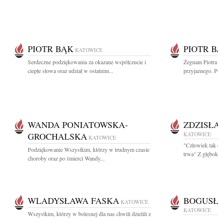
PIOTR BĄK
PIOTR 
KATOWICE
Serdeczne podziękowania za okazane współczucie i
Żegnam Piotra
ciepłe słowa oraz udział w ostatnim...
przyjaznego. P
WANDA PONIATOWSKA-
ZDZISŁ
GROCHALSKA
KATOWICE
KATOWICE
"Człowiek tak 
Podziękowanie Wszystkim, którzy w trudnym czasie
trwa" Z głębok
choroby oraz po śmierci Wandy...
WLADYSŁAWA FASKA
BOGUSŁ
KATOWICE
KATOWICE
Wszystkim, którzy w bolesnej dla nas chwili dzielili z