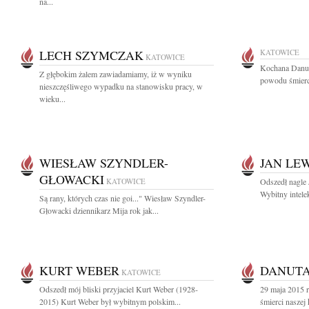
na...
LECH SZYMCZAK
KATOWICE
KATOWICE
Kochana Danus
Z głębokim żalem zawiadamiamy, iż w wyniku
powodu śmierc
nieszczęśliwego wypadku na stanowisku pracy, w
wieku...
WIESŁAW SZYNDLER-
JAN LE
GŁOWACKI
KATOWICE
Odszedł nagle
Wybitny intelek
Są rany, których czas nie goi..." Wiesław Szyndler-
Głowacki dziennikarz Mija rok jak...
KURT WEBER
DANUTA
KATOWICE
Odszedł mój bliski przyjaciel Kurt Weber (1928-
29 maja 2015 r
2015) Kurt Weber był wybitnym polskim...
śmierci naszej