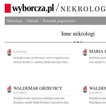
Nekrologi
Odeszli
Poradnik pogrzebowy
Inne nekrologi
MARIA 
KATOWICE
Podziękowania za obecność, słowa wsparcia oraz
Serdeczne pod
złożone kwiaty w ostatniej drodze naszego Ojca,...
oraz udział w 
WALDEMAR GRZECHCY
WALDE
KATOWICE
KATOWICE
Podziekowanie Serdeczne podziękowania dla
Podziekowanie
Księdza z parafii Matki Boskiej Częstochowskiej
Współpracowni