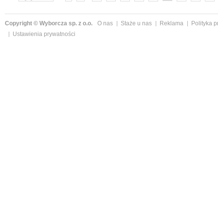
»
Copyright © Wyborcza sp. z o.o.
O nas
Staże u nas
Reklama
Polityka 
Ustawienia prywatności