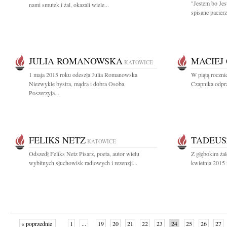
"Jestem bo Jes
nami smutek i żal, okazali wiele...
spisane pacierz
JULIA ROMANOWSKA
MACIEJ
KATOWICE
1 maja 2015 roku odeszła Julia Romanowska
W piątą roczni
Niezwykle bystra, mądra i dobra Osoba.
Czapnika odpra
Poszerzyła...
FELIKS NETZ
TADEUS
KATOWICE
Odszedł Feliks Netz Pisarz, poeta, autor wielu
Z głębokim ża
wybitnych słuchowisk radiowych i rezenzji...
kwietnia 2015 
« poprzednie
1
...
19
20
21
22
23
24
25
26
27